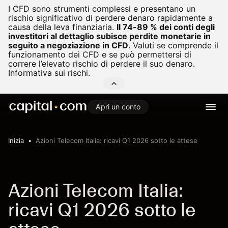
I CFD sono strumenti complessi e presentano un
rischio significativo di perdere denaro rapidamente a
causa della leva finanziaria.
Il 74-89 % dei conti degli
investitori al dettaglio subisce perdite monetarie in
seguito a negoziazione in CFD
.
Valuti se comprende il
funzionamento dei CFD e se può permettersi di
correre l’elevato rischio di perdere il suo denaro.
Informativa sui rischi.
Apri un conto
Inizia
Azioni Telecom Italia: ricavi Q1 2026 sotto le attese
Azioni Telecom Italia:
ricavi Q1 2026 sotto le