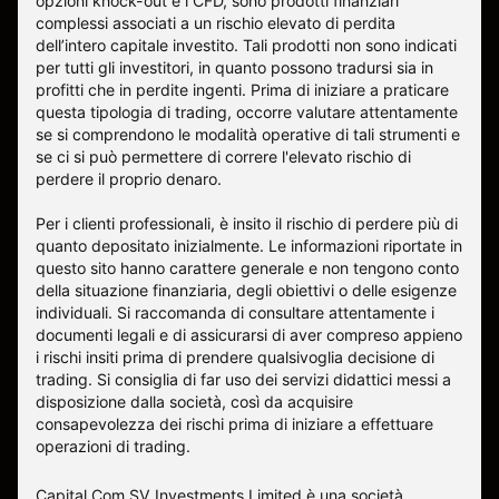
opzioni knock-out e i CFD, sono prodotti finanziari
complessi associati a un rischio elevato di perdita
dell’intero capitale investito. Tali prodotti non sono indicati
per tutti gli investitori, in quanto possono tradursi sia in
profitti che in perdite ingenti. Prima di iniziare a praticare
questa tipologia di trading, occorre valutare attentamente
se si comprendono le modalità operative di tali strumenti e
se ci si può permettere di correre l'elevato rischio di
perdere il proprio denaro.
Per i clienti professionali, è insito il rischio di perdere più di
quanto depositato inizialmente. Le informazioni riportate in
questo sito hanno carattere generale e non tengono conto
della situazione finanziaria, degli obiettivi o delle esigenze
individuali. Si raccomanda di consultare attentamente i
documenti legali e di assicurarsi di aver compreso appieno
i rischi insiti prima di prendere qualsivoglia decisione di
trading. Si consiglia di far uso dei servizi didattici messi a
disposizione dalla società, così da acquisire
consapevolezza dei rischi prima di iniziare a effettuare
operazioni di trading.
Capital Com SV Investments Limited è una società