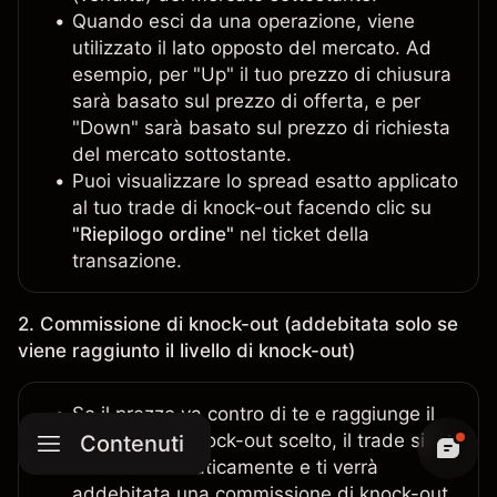
Quando esci da una operazione, viene
utilizzato il lato opposto del mercato. Ad
esempio, per "Up" il tuo prezzo di chiusura
sarà basato sul prezzo di offerta, e per
"Down" sarà basato sul prezzo di richiesta
del mercato sottostante.
Puoi visualizzare lo spread esatto applicato
al tuo trade di knock-out facendo clic su
"Riepilogo ordine"
nel ticket della
transazione.
2. Commissione di knock-out (addebitata solo se
viene raggiunto il livello di knock-out)
Se il prezzo va contro di te e raggiunge il
tuo livello di knock-out scelto, il trade si
Contenuti
chiude automaticamente e ti verrà
addebitata una commissione di knock-out.