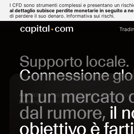
I CFD sono strumenti complessi e presentano un rischio
al dettaglio subisce perdite monetarie in seguito a n
di perdere il suo denaro.
Informativa sui rischi.
Tradi
Supporto locale.
Connessione glo
In un mercato
Autorizzata e regolamentata dalla Cyprus Securi
Exchange Commission (CySEC)
dal rumore,
il 
obiettivo è farti