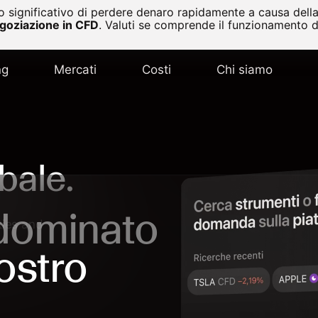
 significativo di perdere denaro rapidamente a causa della 
egoziazione in CFD
.
Valuti se comprende il funzionamento de
ng
Mercati
Costi
Chi siamo
bale.
 dominato
ties and
nostro