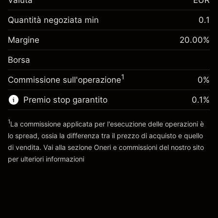
Valuta
EUR
Margine. Il tuo
€1,000.00
investimento
Quantità negoziata min
0.1
Adeguamento
Margine. Il tuo
-0.01096
€1,000.00
Margine
finanziamento overnight
20.00
%
investimento
%
Oneri per l'intero valore della
(-€0.55)
Borsa
Adeguamento
posizione
-0.01096
finanziamento overnight
Dimensione dell'operazione a leva
%
1
Commissione sull'operazione
0%
Oneri per l'intero valore della
~
€5,000.00
(-€0.55)
posizione
Denaro da leva ~
€4,000.00
Premio stop garantito
0.1
%
Dimensione dell'operazione a leva
~
€5,000.00
1
La commissione applicata per l'esecuzione delle operazioni è
Vai alla piattaforma
Denaro da leva ~
€4,000.00
lo spread, ossia la differenza tra il prezzo di acquisto e quello
di vendita. Vai alla sezione
Oneri e commissioni
del nostro sito
per ulteriori informazioni
Vai alla piattaforma
oneri e commissioni