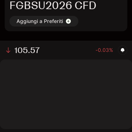
FGBSU2026 CFD
Aggiungi a Preferiti
105.57
-0.03%
The chart shows the FGBSU2026 bond price data over
the last 1 day, with a current price of 105.57, a high of
105.55, and a low of 105.55.