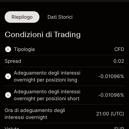
Riepilogo
Dati Storici
Condizioni di Trading
Tipologia
CFD
Spread
0.02
Questo mercato finanziario è disponibile per il
Adeguamento degli interessi
trading di CFD.
-0.01096
%
overnight per posizioni long
Scopri di più su:
Adeguamento degli interessi
-0.01096
%
CFD
overnight per posizioni short
Ora di adeguamento degli
21:00
(UTC)
interessi overnight