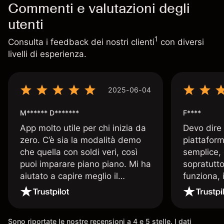
Commenti e valutazioni degli
utenti
1
Consulta i feedback dei nostri clienti
con diversi
livelli di esperienza.
2025-06-04
M****** D*******
F****
App molto utile per chi inizia da
Devo dire
zero. C’è sia la modalità demo
piattaform
che quella con soldi veri, così
semplice, 
puoi imparare piano piano. Mi ha
sopratutto
aiutato a capire meglio il
funziona, 
trading. La consiglio a chi parte
Davide e' 
senza esperienza.
spiega qu
conoscenz
Sono riportate le nostre recensioni a 4 e 5 stelle. I dati