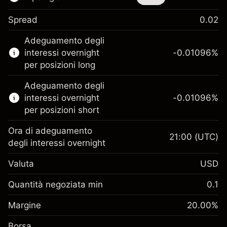
Spread
0.02
Questo strumento finanziario è disponibile
Adeguamento degli
per il trading di CFD e knock-out.
interessi overnight
-0.01096
%
Scopri di più su:
per posizioni long
CFD
Adeguamento degli
Knock-out
interessi overnight
-0.01096
%
per posizioni short
Ora di adeguamento
21:00
(UTC)
degli interessi overnight
Margine. Il tuo
$1,000.00
Valuta
USD
investimento
Adeguamento
Quantità negoziata min
0.1
-0.01096
finanziamento overnight
Margine. Il tuo
%
$1,000.00
Oneri per l'intero valore della
Margine
20.00
%
investimento
(-$0.55)
posizione
Borsa
Adeguamento