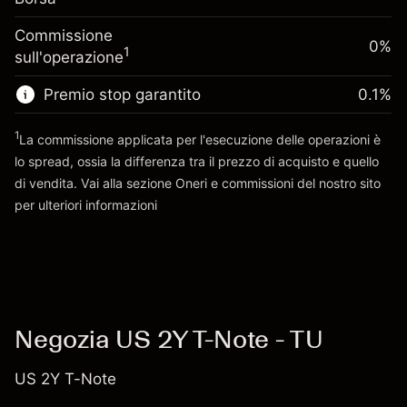
Dimensione dell'operazione a leva
-0.01096
finanziamento overnight
~
$5,000.00
%
Commissione
Oneri per l'intero valore della
0%
Denaro da leva ~
$4,000.00
(-$0.55)
1
sull'operazione
posizione
Dimensione dell'operazione a leva
Premio stop garantito
0.1
%
Vai alla piattaforma
~
$5,000.00
Denaro da leva ~
$4,000.00
1
La commissione applicata per l'esecuzione delle operazioni è
lo spread, ossia la differenza tra il prezzo di acquisto e quello
di vendita. Vai alla sezione
Oneri e commissioni
del nostro sito
Vai alla piattaforma
per ulteriori informazioni
oneri e commissioni
Negozia US 2Y T-Note - TU
US 2Y T-Note