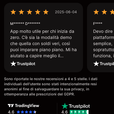
2025-06-04
M****** D*******
F****
App molto utile per chi inizia da
Devo dire
zero. C’è sia la modalità demo
piattaform
che quella con soldi veri, così
semplice, 
puoi imparare piano piano. Mi ha
sopratutto
aiutato a capire meglio il
funziona, 
trading. La consiglio a chi parte
Davide e' 
senza esperienza.
spiega qu
conoscenz
Sono riportate le nostre recensioni a 4 e 5 stelle. I dati
consigliat
individuali dell'utente sono stati intenzionalmente resi
anonimi al fine di salvaguardare la sua privacy, in
ottemperanza alle prescrizioni del GDPR.
4.6
4.6