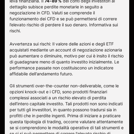
leva finanziaria. Il
74-89 %
dei conti degli investitori al
dettaglio subisce perdite monetarie in seguito a
negoziazione in CFD. Valuti se comprende il
funzionamento dei CFD e se può permettersi di correre
l’elevato rischio di perdere il suo denaro.
Informativa sui
rischi
.
Avvertenza sui rischi: Il valore delle azioni e degli ETF
acquistati mediante un account di negoziazione azionaria
può aumentare o diminuire, motivo per cui è insito il rischio
di guadagnare meno di quanto investito inizialmente. Le
performance passate non costituiscono un indicatore
affidabile dell'andamento futuro.
Gli strumenti over-the-counter non-deliverable, come le
opzioni knock-out e i CFD, sono prodotti finanziari
complessi associati a un rischio elevato di perdita
dell’intero capitale investito. Tali prodotti non sono indicati
per tutti gli investitori, in quanto possono tradursi sia in
profitti che in perdite ingenti. Prima di iniziare a praticare
questa tipologia di trading, occorre valutare attentamente
se si comprendono le modalità operative di tali strumenti e
se ci si può permettere di correre l'elevato rischio di