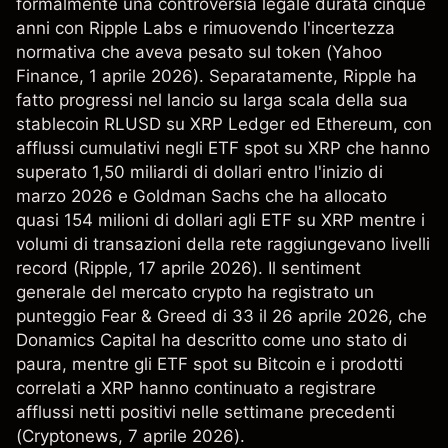
formalmente una controversia legale durata cinque
anni con Ripple Labs e rimuovendo l'incertezza
normativa che aveva pesato sul token (
Yahoo
Finance
, 1 aprile 2026). Separatamente, Ripple ha
fatto progressi nel lancio su larga scala della sua
stablecoin RLUSD su XRP Ledger ed Ethereum, con
afflussi cumulativi negli ETF spot su XRP che hanno
superato 1,50 miliardi di dollari entro l'inizio di
marzo 2026 e Goldman Sachs che ha allocato
quasi 154 milioni di dollari agli ETF su XRP mentre i
volumi di transazioni della rete raggiungevano livelli
record (
Ripple
, 17 aprile 2026). Il sentiment
generale del mercato crypto ha registrato un
punteggio Fear & Greed di 33 il 26 aprile 2026, che
Donamics Capital ha descritto come uno stato di
paura, mentre gli ETF spot su Bitcoin e i prodotti
correlati a XRP hanno continuato a registrare
afflussi netti positivi nelle settimane precedenti
(
Cryptonews
, 7 aprile 2026).