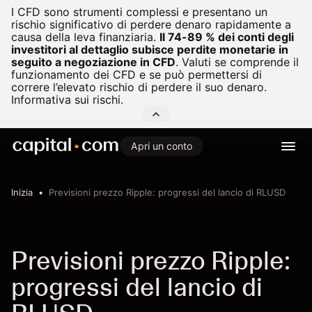
I CFD sono strumenti complessi e presentano un
rischio significativo di perdere denaro rapidamente a
causa della leva finanziaria.
Il 74-89 % dei conti degli
investitori al dettaglio subisce perdite monetarie in
seguito a negoziazione in CFD
.
Valuti se comprende il
funzionamento dei CFD e se può permettersi di
correre l’elevato rischio di perdere il suo denaro.
Informativa sui rischi.
Apri un conto
Inizia
Previsioni prezzo Ripple: progressi del lancio di RLUSD
Previsioni prezzo Ripple:
progressi del lancio di