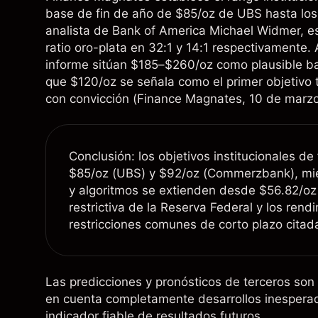
base de fin de año de $85/oz de UBS hasta los
analista de Bank of America Michael Widmer, es
ratio oro-plata en 32:1 y 14:1 respectivamente.
informe sitúan $185–$260/oz como plausible baj
que $120/oz se señala como el primer objetivo 
con convicción (
Finance Magnates
, 10 de marz
Conclusión: los objetivos institucionales 
$85/oz (UBS) y $92/oz (Commerzbank), mie
y algoritmos se extienden desde $56.82/oz 
restrictiva de la Reserva Federal y los ren
restricciones comunes de corto plazo citad
Las predicciones y pronósticos de terceros son
en cuenta completamente desarrollos inespera
indicador fiable de resultados futuros.