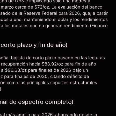
e año de UBS e implicando solo una modesta
e marzo cerca de $72/oz. La evaluación del banco
visado de la Reserva Federal para 2026, que, a partir
ados a uno, manteniendo el dólar y los rendimientos
ra los metales que no generan rendimiento (
Finance
orto plazo y fin de año)
ñal bajista de corto plazo basado en las lecturas
 recuperación hacia $83.92/oz para fin de año
 a $96.63/oz para finales de 2026 bajo un
 para finales de 2030, citando déficits de
ón como los principales soportes estructurales
).
onal de espectro completo)
onal más amplio para 2026, abarcando desde la