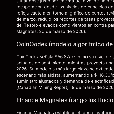
situándose justo por encima del nivel de fin d
recuperación desde los niveles de principios d
refleja cautela en torno al gráfico de puntos re
de marzo, redujo los recortes de tasas proyect
del Tesoro elevados como vientos en contra pa
Magnates
, 20 de marzo de 2026).
CoinCodex (modelo algorítmico de c
CoinCodex señala $56.82/oz como su nivel de se
actuales de sentimiento, mientras proyecta una
2026. Su modelo a más largo plazo se extiende
escenario más alcista, aumentando a $116.36/oz
suministro ajustados y demanda de electrificaci
(
Canadian Mining Report
, 19 de marzo de 2026
Finance Magnates (rango instituci
Finance Magnates establece el rango instituci