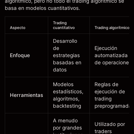
algorítmico, pero no todo el trading algorítmico se
basa en modelos cuantitativos.
Trading
Aspecto
cuantitativo
Trading algorítmico
Desarrollo
de
Ejecución
Enfoque
estrategias
automatizada
basadas en
de operaciones
datos
Modelos
Reglas de
estadísticos,
ejecución de
Herramientas
algoritmos,
trading
backtesting
preprogramada
A menudo
Utilizado por
por grandes
traders