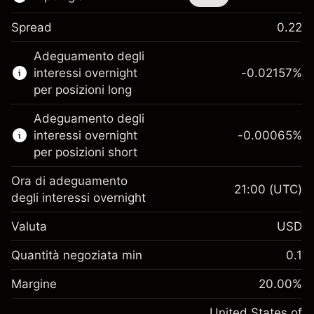
Spread
0.22
Questo strumento finanziario è disponibile
Adeguamento degli
per il trading di CFD e knock-out.
interessi overnight
-0.02157
%
Scopri di più su:
per posizioni long
CFD
Adeguamento degli
Knock-out
interessi overnight
-0.00065
%
per posizioni short
Ora di adeguamento
21:00
(UTC)
degli interessi overnight
Margine. Il tuo
$1,000.00
Valuta
USD
investimento
Adeguamento
Quantità negoziata min
0.1
-0.021568
finanziamento overnight
Margine. Il tuo
%
$1,000.00
Oneri per l'intero valore della
Margine
20.00
%
investimento
(-$1.08)
posizione
Adeguamento
United States of