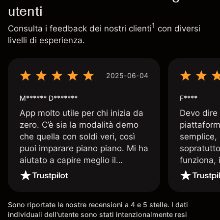
utenti
1
Consulta i feedback dei nostri clienti
con diversi
livelli di esperienza.
2025-06-04
M****** D*******
F****
App molto utile per chi inizia da
Devo dire
zero. C’è sia la modalità demo
piattaform
che quella con soldi veri, così
semplice, 
puoi imparare piano piano. Mi ha
sopratutto
aiutato a capire meglio il
funziona, 
trading. La consiglio a chi parte
Davide e' 
senza esperienza.
spiega qu
conoscenz
Sono riportate le nostre recensioni a 4 e 5 stelle. I dati
consigliat
individuali dell'utente sono stati intenzionalmente resi