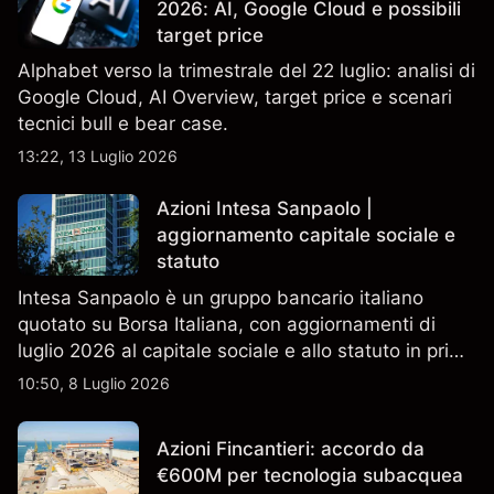
2026: AI, Google Cloud e possibili
target price
Alphabet verso la trimestrale del 22 luglio: analisi di
Google Cloud, AI Overview, target price e scenari
tecnici bull e bear case.
13:22, 13 Luglio 2026
Azioni Intesa Sanpaolo |
aggiornamento capitale sociale e
statuto
Intesa Sanpaolo è un gruppo bancario italiano
quotato su Borsa Italiana, con aggiornamenti di
luglio 2026 al capitale sociale e allo statuto in primo
piano. Esplora i target price ISP di terze parti e
10:50, 8 Luglio 2026
l'analisi tecnica. Le performance passate non sono
un indicatore affidabile dei risultati futuri.
Azioni Fincantieri: accordo da
€600M per tecnologia subacquea