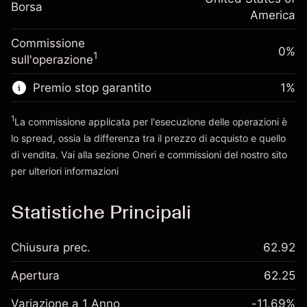
Dimensione dell'operazione a leva
-0.000654
Borsa
finanziamento overnight
America
~
$5,000.00
%
Oneri per l'intero valore della
Denaro da leva ~
$4,000.00
(-$0.03)
Commissione
posizione
0%
1
sull'operazione
Dimensione dell'operazione a leva
Vai alla piattaforma
~
$5,000.00
Premio stop garantito
1
%
Denaro da leva ~
$4,000.00
1
La commissione applicata per l'esecuzione delle operazioni è
lo spread, ossia la differenza tra il prezzo di acquisto e quello
Vai alla piattaforma
di vendita. Vai alla sezione
Oneri e commissioni
del nostro sito
per ulteriori informazioni
oneri e commissioni
Statistiche Principali
Chiusura prec.
62.92
Apertura
62.25
Variazione a 1 Anno
-11.69%