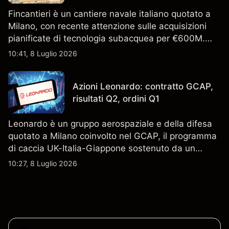
Fincantieri è un cantiere navale italiano quotato a
Milano, con recente attenzione sulle acquisizioni
pianificate di tecnologia subacquea per €600M.
Scopri i target di prezzo FCT di terze parti e l'analisi
10:41, 8 Luglio 2026
tecnica. Le performance passate non sono un
indicatore affidabile dei risultati futuri.
Azioni Leonardo: contratto GCAP,
risultati Q2, ordini Q1
Leonardo è un gruppo aerospaziale e della difesa
quotato a Milano coinvolto nel GCAP, il programma
di caccia UK-Italia-Giappone sostenuto da un
contratto da 4,6 miliardi di sterline. I risultati
10:27, 8 Luglio 2026
passati non sono un indicatore affidabile dei
risultati futuri.