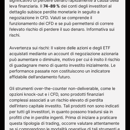
significativo di perdere denaro rapidamente a causa della
leva finanziaria. Il
74-89 %
dei conti degli investitori al
dettaglio subisce perdite monetarie in seguito a
negoziazione in CFD. Valuti se comprende il
funzionamento dei CFD e se può permettersi di correre
l’elevato rischio di perdere il suo denaro.
Informativa sui
rischi
.
Avvertenza sui rischi: Il valore delle azioni e degli ETF
acquistati mediante un account di negoziazione azionaria
può aumentare o diminuire, motivo per cui è insito il rischio
di guadagnare meno di quanto investito inizialmente. Le
performance passate non costituiscono un indicatore
affidabile dell'andamento futuro.
Gli strumenti over-the-counter non-deliverable, come le
opzioni knock-out e i CFD, sono prodotti finanziari
complessi associati a un rischio elevato di perdita
dell’intero capitale investito. Tali prodotti non sono indicati
per tutti gli investitori, in quanto possono tradursi sia in
profitti che in perdite ingenti. Prima di iniziare a praticare
questa tipologia di trading, occorre valutare attentamente
se si comprendono le modalità operative di tali strumenti e