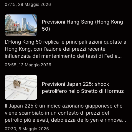
sentiment sull'AI nei mercati azionari.
07:15, 28 Maggio 2026
Previsioni Hang Seng (Hong Kong
50)
L'Hong Kong 50 replica le principali azioni quotate a
Hong Kong, con l'azione dei prezzi recente
influenzata dal mantenimento dei tassi di Fed e
HKMA, dai prezzi del petrolio e dalle tensioni USA-
06:55, 13 Maggio 2026
Iran. I risultati passati non sono un indicatore
affidabile dei risultati futuri.
Previsioni Japan 225: shock
petrolifero nello Stretto di Hormuz
Il Japan 225 è un indice azionario giapponese che
viene scambiato in un contesto di prezzi del
petrolio più elevati, debolezza dello yen e rinnovata
attenzione sugli utili aziendali negli Stati Uniti e in
07:30, 8 Maggio 2026