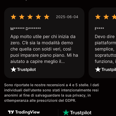
2025-06-04
M****** D*******
F****
App molto utile per chi inizia da
Devo dire
zero. C’è sia la modalità demo
piattaform
che quella con soldi veri, così
semplice, 
puoi imparare piano piano. Mi ha
sopratutto
aiutato a capire meglio il
funziona, 
trading. La consiglio a chi parte
Davide e' 
senza esperienza.
spiega qu
conoscenz
Sono riportate le nostre recensioni a 4 e 5 stelle. I dati
consigliat
individuali dell'utente sono stati intenzionalmente resi
anonimi al fine di salvaguardare la sua privacy, in
ottemperanza alle prescrizioni del GDPR.