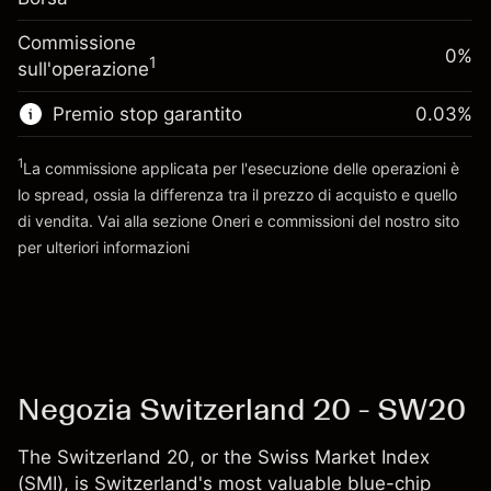
finanziamento
Dimensione dell'operazione a leva
-0.011486
%
Commissione
overnight
0%
~
CHF 10,000.00
(-CHF 1.10)
1
sull'operazione
Oneri per l'intero valore
Denaro da leva ~
CHF 9,000.00
della posizione
Premio stop garantito
0.03
%
Dimensione dell'operazione a leva
Vai alla piattaforma
~
CHF 10,000.00
1
La commissione applicata per l'esecuzione delle operazioni è
Denaro da leva ~
CHF 9,000.00
lo spread, ossia la differenza tra il prezzo di acquisto e quello
di vendita. Vai alla sezione
Oneri e commissioni
del nostro sito
per ulteriori informazioni
Vai alla piattaforma
oneri e commissioni
Negozia Switzerland 20 - SW20
The Switzerland 20, or the Swiss Market Index
(SMI), is Switzerland's most valuable blue-chip