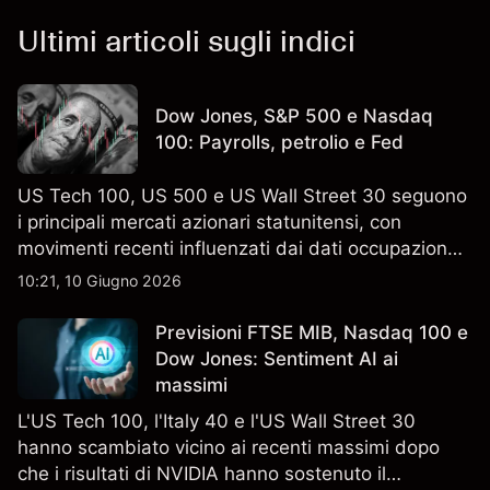
Ultimi articoli sugli indici
Dow Jones, S&P 500 e Nasdaq
100: Payrolls, petrolio e Fed
US Tech 100, US 500 e US Wall Street 30 seguono
i principali mercati azionari statunitensi, con
movimenti recenti influenzati dai dati occupazionali
di maggio, dai prezzi del petrolio e dagli utili del
10:21, 10 Giugno 2026
settore chip. Le performance passate non sono un
indicatore affidabile dei risultati futuri.
Previsioni FTSE MIB, Nasdaq 100 e
Dow Jones: Sentiment AI ai
massimi
L'US Tech 100, l'Italy 40 e l'US Wall Street 30
hanno scambiato vicino ai recenti massimi dopo
che i risultati di NVIDIA hanno sostenuto il