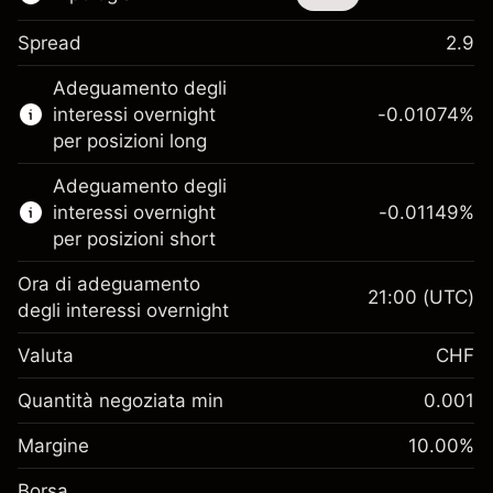
Spread
2.9
Questo strumento finanziario è disponibile
Adeguamento degli
per il trading di CFD e knock-out.
interessi overnight
-0.01074
%
Scopri di più su:
per posizioni long
CFD
Adeguamento degli
Knock-out
interessi overnight
-0.01149
%
per posizioni short
Ora di adeguamento
21:00
(UTC)
degli interessi overnight
Margine. Il tuo
CHF 1,000.00
Valuta
CHF
investimento
Adeguamento
Quantità negoziata min
0.001
finanziamento
Margine. Il tuo
-0.010736
%
CHF 1,000.00
Margine
overnight
10.00
%
investimento
(-CHF 1.10)
Oneri per l'intero valore
Borsa
Adeguamento
della posizione