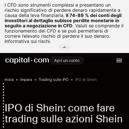
I CFD sono strumenti complessi e presentano un
rischio significativo di perdere denaro rapidamente a
causa della leva finanziaria.
Il 74-89 % dei conti degli
investitori al dettaglio subisce perdite monetarie in
seguito a negoziazione in CFD
.
Valuti se comprende il
funzionamento dei CFD e se può permettersi di
correre l’elevato rischio di perdere il suo denaro.
Informativa sui rischi.
Apri un conto
Inizia
Impara
Trading sulle IPO
IPO di Shein
IPO di Shein: come fare
trading sulle azioni Shein