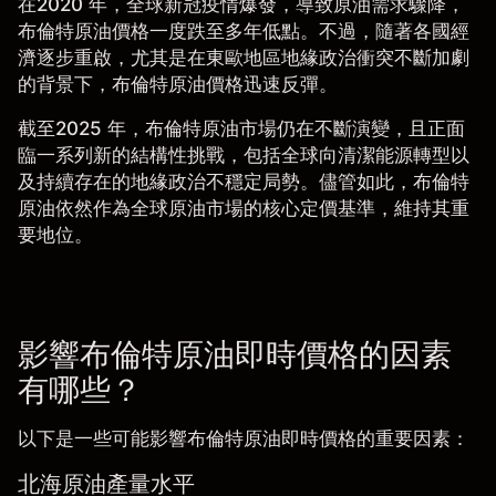
在
2020 年
，全球
新冠疫情
爆發，導致原油需求驟降，
布倫特原油價格一度跌至多年低點。不過，隨著各國經
濟逐步重啟，尤其是在
東歐地區
地緣政治衝突不斷加劇
的背景下，布倫特原油價格迅速反彈。
截至
2025 年
，布倫特原油市場仍在不斷演變，且正面
臨一系列新的結構性挑戰，包括全球向
清潔能源
轉型以
及持續存在的地緣政治不穩定局勢。儘管如此，
布倫特
原油
依然作為全球原油市場的核心定價基準，維持其重
要地位。
影響布倫特原油即時價格的因素
有哪些？
以下是一些可能影響布倫特原油即時價格的重要因素：
北海原油產量水平