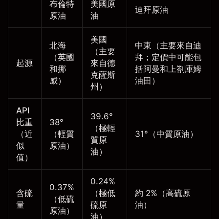
布倫特
美國原
迪拜原油
原油
油
美國
北海
中東（主要來自迪
（主要
（英國
拜；定價中可能包
起源
來自德
和挪
括阿曼和上劄庫姆
克薩斯
威）
油田）
州）
API
39.6°
比重
38°
（極輕
（近
（輕質
31°（中質原油）
質原
似
原油）
油）
值）
0.24%
0.37%
含硫
（極低
約 2%（高硫原
（低硫
量
硫原
油）
原油）
油）