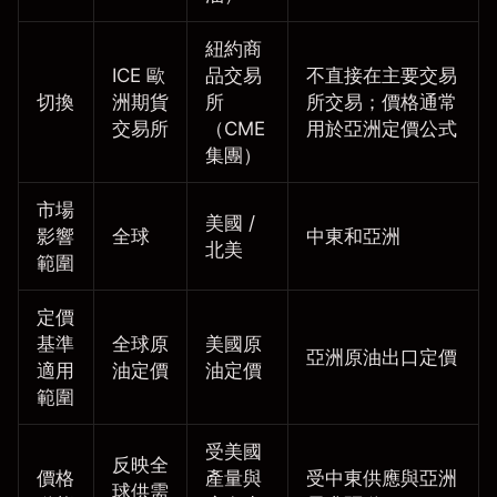
紐約商
ICE 歐
品交易
不直接在主要交易
切換
洲期貨
所
所交易；價格通常
交易所
（CME
用於亞洲定價公式
集團）
市場
美國 /
影響
全球
中東和亞洲
北美
範圍
定價
基準
全球原
美國原
亞洲原油出口定價
適用
油定價
油定價
範圍
受美國
反映全
價格
產量與
受中東供應與亞洲
球供需