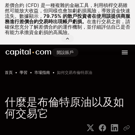
差價合約 (CFD) 是一種複雜的金融工具，利用槓桿交易雖
然可能放大收益，但同樣也會加劇虧損風險，導致資金快速
流失。
數據顯示，
79.75% 的散戶投資者在使用該提供商服
務進行差價合約交易時出現帳戶虧損。
在進行交易之前，請
確保您充分了解差價合約的運作機制，並仔細評估自己是否
有能力承擔資金虧損的高風險。
開設賬戶
首頁
學習
市場指南
如何交易布倫特原油
什麼是布倫特原油以及如
何交易它