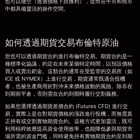
也可以做空（透過價格下跌獲利），從而在牛市和熊市
中都具備靈活的操作空間。
如何透過期貨交易布倫特原油
您也可以透過期貨合約進行布倫特交易。期貨合約是一
種標準化協議，約定在未來某個特定時間，以預設價格
買入或賣出鈀金。這類合約通常在受監管的交易所（如
ICE 或 NYMEX）上進行交易，期貨通常既適合投機
者，也被生產商用於對沖未來價格波動的風險。除非在
到期前平倉，否則需在合約到期時履行交割義務。
如果您選擇透過期貨差價合約 (Futures CFD) 進行交
易，實際上是在對期貨價格的漲跌進行投機，而無需真
正持有或交割實物期貨合約。這種方式更加靈活，既可
利用
槓桿
效應提高資金使用效率，也能降低參與期貨市
場所需的資金門檻，同時避免持有實物期貨合約至到期