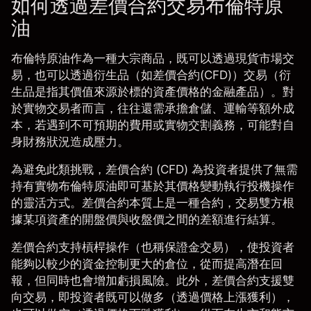
如何透過差價合約交易布倫特原
油
布倫特原油
作為一種
大宗商品
，既可以透過現貨市場交
易，也可以透過衍生品（如差價合約(CFD)）交易（衍
生品是指其價值來源於標的資產價格的金融產品）。對
於實物交易者而言，往往還需承擔倉儲、運輸等額外成
本，若遇到不可預期的費用或實物交割義務，可能對自
身財務狀況造成壓力。
為避免此類挑戰，
差價合約 (CFD)
為投資者提供了無需
持有實物布倫特原油即可基於其價格變動執行投機操作
的靈活方式。差價合約本質上是一種合約，交易雙方根
據某項資產的開盤價與收盤價之間的差額進行結算。
差價合約支持槓桿操作（也稱
保證金交易
），使投資者
能夠以較少的資金控制更大的倉位，從而提高潛在回
報，但同時也會增加虧損風險。此外，差價合約支援雙
向交易，即投資者既可以做多（透過價格上漲獲利），