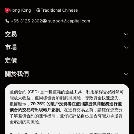
Hong Kong
Traditional Chinese
+65 3125 2302
support@capital.com
交易
市場
定價
關於我們
差價合約 (CFD) 是一種複雜的金融工具，利用槓桿交易雖然可
能放大收益，但同樣也會加劇虧損風險，導致資金快速流失。
數據顯示，
79.75% 的散戶投資者在使用該提供商服務進行差
價合約交易時出現帳戶虧損。
在進行交易之前，請確保您充分
了解差價合約的運作機制，並仔細評估自己是否有能力承擔資
金虧損的高風險。