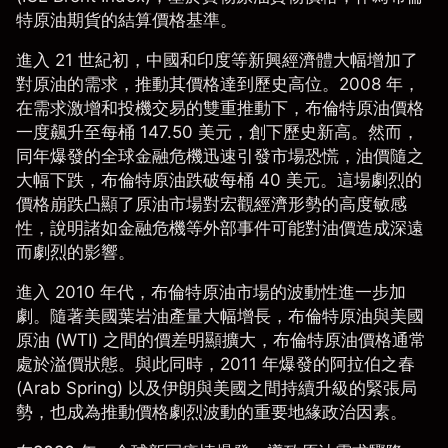
特原油期貨的結算價格基準。
進入 21 世紀初，中國和印度等新興經濟體大幅增加了
對原油的需求，推動其價格達到歷史高位。2008 年，
在需求激增和投機交易的雙重推動下，布倫特原油價格
一度飆升至每桶 147.50 美元，創下歷史新高。然而，
同年爆發的全球金融危機迅速引發市場恐慌，油價隨之
大幅下跌，布倫特原油跌破每桶 40 美元。這場劇烈的
價格崩跌凸顯了原油市場對宏觀經濟形勢的高度敏感
性，說明諸如金融危機等外部事件可能對油價造成深遠
而劇烈的影響。
進入 2010 年代，布倫特原油市場的波動性進一步加
劇。隨著美國葉岩油產量大幅增長，布倫特原油與美國
原油 (WTI) 之間的價差明顯擴大，布倫特原油價格通常
處於溢價狀態。與此同時，2011 年爆發的阿拉伯之春
(Arab Spring) 以及伊朗與美國之間持續升級的緊張局
勢，也成為推動價格劇烈波動的重要地緣政治因素。