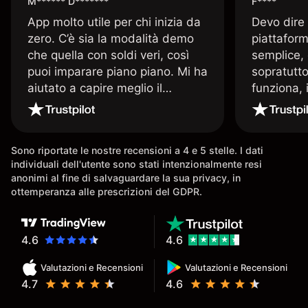
M****** D*******
F****
App molto utile per chi inizia da
Devo dire
zero. C’è sia la modalità demo
piattaform
che quella con soldi veri, così
semplice, 
puoi imparare piano piano. Mi ha
sopratutto
aiutato a capire meglio il
funziona, 
trading. La consiglio a chi parte
Davide e' 
senza esperienza.
spiega qu
conoscenz
Sono riportate le nostre recensioni a 4 e 5 stelle. I dati
consigliat
individuali dell'utente sono stati intenzionalmente resi
anonimi al fine di salvaguardare la sua privacy, in
ottemperanza alle prescrizioni del GDPR.
4.6
4.6
Valutazioni e Recensioni
Valutazioni e Recensioni
4.7
4.6