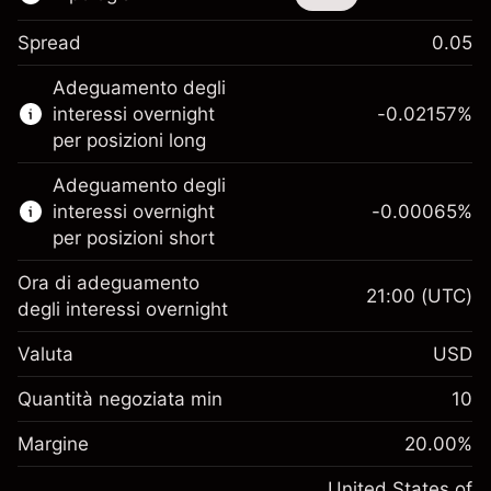
Spread
0.05
Questo strumento finanziario è disponibile
Adeguamento degli
per il trading di CFD e knock-out.
interessi overnight
-0.02157
%
Scopri di più su:
per posizioni long
CFD
Adeguamento degli
Knock-out
interessi overnight
-0.00065
%
per posizioni short
Ora di adeguamento
21:00
(UTC)
degli interessi overnight
Margine. Il tuo
$1,000.00
Valuta
USD
investimento
Adeguamento
Quantità negoziata min
10
-0.021568
finanziamento overnight
Margine. Il tuo
%
$1,000.00
Oneri per l'intero valore della
Margine
20.00
%
investimento
(-$1.08)
posizione
Adeguamento
United States of