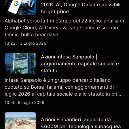
2026: AI, Google Cloud e possibili
target price
Alphabet verso la trimestrale del 22 luglio: analisi di
Google Cloud, AI Overview, target price e scenari
tecnici bull e bear case.
13:22, 13 Luglio 2026
Azioni Intesa Sanpaolo |
aggiornamento capitale sociale e
statuto
Intesa Sanpaolo è un gruppo bancario italiano
quotato su Borsa Italiana, con aggiornamenti di
luglio 2026 al capitale sociale e allo statuto in primo
piano. Esplora i target price ISP di terze parti e
10:50, 8 Luglio 2026
l'analisi tecnica. Le performance passate non sono
un indicatore affidabile dei risultati futuri.
Azioni Fincantieri: accordo da
€600M per tecnologia subacquea