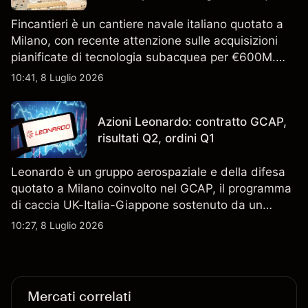
Fincantieri è un cantiere navale italiano quotato a
Milano, con recente attenzione sulle acquisizioni
pianificate di tecnologia subacquea per €600M.
Scopri i target di prezzo FCT di terze parti e l'analisi
10:41, 8 Luglio 2026
tecnica. Le performance passate non sono un
indicatore affidabile dei risultati futuri.
Azioni Leonardo: contratto GCAP,
risultati Q2, ordini Q1
Leonardo è un gruppo aerospaziale e della difesa
quotato a Milano coinvolto nel GCAP, il programma
di caccia UK-Italia-Giappone sostenuto da un
contratto da 4,6 miliardi di sterline. I risultati
10:27, 8 Luglio 2026
passati non sono un indicatore affidabile dei
risultati futuri.
Mercati correlati