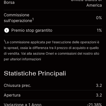
Dimensione dell'operazione a leva
-0.000654
Borsa
finanziamento overnight
America
~
$5,000.00
%
Oneri per l'intero valore della
Denaro da leva ~
$4,000.00
(-$0.03)
Commissione
posizione
0%
1
sull'operazione
Dimensione dell'operazione a leva
Vai alla piattaforma
~
$5,000.00
Premio stop garantito
1
%
Denaro da leva ~
$4,000.00
1
La commissione applicata per l'esecuzione delle operazioni è
lo spread, ossia la differenza tra il prezzo di acquisto e quello
Vai alla piattaforma
di vendita. Vai alla sezione
Oneri e commissioni
del nostro sito
per ulteriori informazioni
oneri e commissioni
Statistiche Principali
Chiusura prec.
3.2
Apertura
3.2
Variazione a 1 Anno
-21.38%