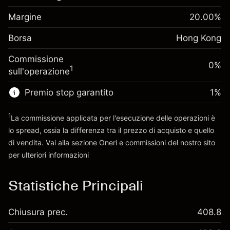
finanziamento
Margine. Il tuo
-0.018156
%
HK$1,000.00
Margine
overnight
20.00
%
investimento
(-HK$0.90)
Oneri per l'intero valore
Borsa
Adeguamento
Hong Kong
della posizione
finanziamento
Dimensione dell'operazione a leva
-0.003762
%
Commissione
overnight
0%
~
HK$5,000.00
(-HK$0.20)
1
sull'operazione
Oneri per l'intero valore
Denaro da leva ~
HK$4,000.00
della posizione
Premio stop garantito
1
%
Dimensione dell'operazione a leva
Vai alla piattaforma
~
HK$5,000.00
1
La commissione applicata per l'esecuzione delle operazioni è
Denaro da leva ~
HK$4,000.00
lo spread, ossia la differenza tra il prezzo di acquisto e quello
di vendita. Vai alla sezione
Oneri e commissioni
del nostro sito
per ulteriori informazioni
Vai alla piattaforma
oneri e commissioni
Statistiche Principali
Chiusura prec.
408.8