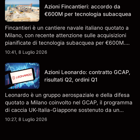
un indicatore affidabile dei risultati futuri.
Azioni Fincantieri: accordo da
€600M per tecnologia subacquea
Fincantieri è un cantiere navale italiano quotato a
Milano, con recente attenzione sulle acquisizioni
pianificate di tecnologia subacquea per €600M.
Scopri i target di prezzo FCT di terze parti e l'analisi
10:41, 8 Luglio 2026
tecnica. Le performance passate non sono un
indicatore affidabile dei risultati futuri.
Azioni Leonardo: contratto GCAP,
risultati Q2, ordini Q1
Leonardo è un gruppo aerospaziale e della difesa
quotato a Milano coinvolto nel GCAP, il programma
di caccia UK-Italia-Giappone sostenuto da un
contratto da 4,6 miliardi di sterline. I risultati
10:27, 8 Luglio 2026
passati non sono un indicatore affidabile dei
risultati futuri.