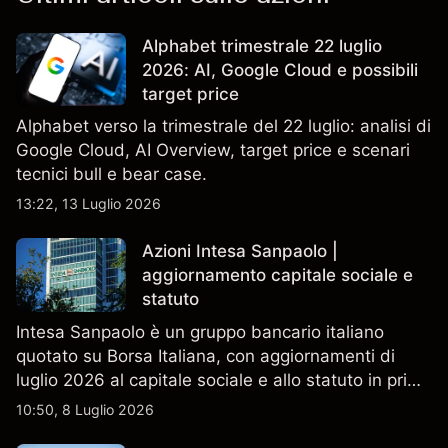
Alphabet trimestrale 22 luglio
2026: AI, Google Cloud e possibili
target price
Alphabet verso la trimestrale del 22 luglio: analisi di
Google Cloud, AI Overview, target price e scenari
tecnici bull e bear case.
13:22, 13 Luglio 2026
Azioni Intesa Sanpaolo |
aggiornamento capitale sociale e
statuto
Intesa Sanpaolo è un gruppo bancario italiano
quotato su Borsa Italiana, con aggiornamenti di
luglio 2026 al capitale sociale e allo statuto in primo
piano. Esplora i target price ISP di terze parti e
10:50, 8 Luglio 2026
l'analisi tecnica. Le performance passate non sono