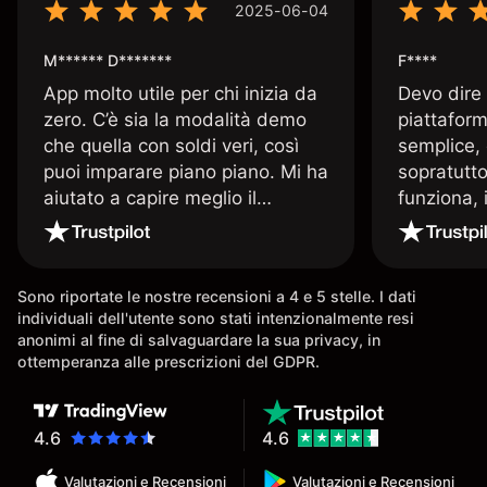
2025-06-04
M****** D*******
F****
App molto utile per chi inizia da
Devo dire
zero. C’è sia la modalità demo
piattaform
che quella con soldi veri, così
semplice, 
puoi imparare piano piano. Mi ha
sopratutto
aiutato a capire meglio il
funziona, 
trading. La consiglio a chi parte
Davide e' 
senza esperienza.
spiega qu
conoscenz
Sono riportate le nostre recensioni a 4 e 5 stelle. I dati
consigliat
individuali dell'utente sono stati intenzionalmente resi
anonimi al fine di salvaguardare la sua privacy, in
ottemperanza alle prescrizioni del GDPR.
4.6
4.6
Valutazioni e Recensioni
Valutazioni e Recensioni