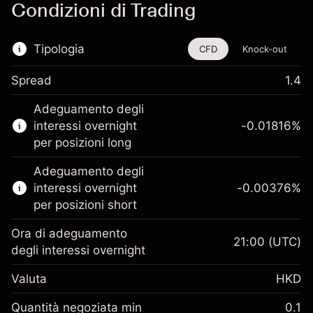
Condizioni di Trading
Tipologia
CFD
Knock-out
Spread
1.4
Questo strumento finanziario è disponibile
Adeguamento degli
per il trading di CFD e knock-out.
interessi overnight
-0.01816
%
Scopri di più su:
per posizioni long
CFD
Adeguamento degli
Knock-out
interessi overnight
-0.00376
%
per posizioni short
Ora di adeguamento
21:00
(UTC)
degli interessi overnight
Margine. Il tuo
HK$1,000.00
Valuta
HKD
investimento
Adeguamento
Quantità negoziata min
0.1