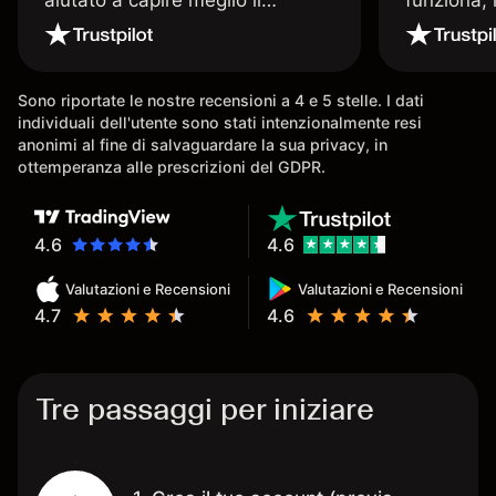
trading. La consiglio a chi parte
Davide e' 
senza esperienza.
spiega qu
conoscenz
Sono riportate le nostre recensioni a 4 e 5 stelle. I dati
consigliat
individuali dell'utente sono stati intenzionalmente resi
anonimi al fine di salvaguardare la sua privacy, in
ottemperanza alle prescrizioni del GDPR.
4.6
4.6
Valutazioni e Recensioni
Valutazioni e Recensioni
4.7
4.6
Tre passaggi per iniziare