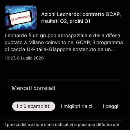
tecnica. Le performance passate non sono un
indicatore affidabile dei risultati futuri.
Azioni Leonardo: contratto GCAP,
risultati Q2, ordini Q1
Leonardo è un gruppo aerospaziale e della difesa
quotato a Milano coinvolto nel GCAP, il programma
di caccia UK-Italia-Giappone sostenuto da un
contratto da 4,6 miliardi di sterline. I risultati
10:27, 8 Luglio 2026
passati non sono un indicatore affidabile dei
risultati futuri.
Mercati correlati
I più scambiati
I migliori rialzi
I peggiori r
I prezzi delle azioni sono indicativi e possono differire dai