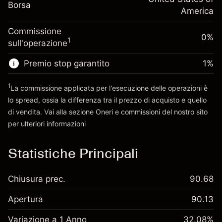
Dimensione dell'operazione a leva
-0.000626
Borsa
finanziamento overnight
America
~
$5,000.00
%
Oneri per l'intero valore della
Denaro da leva ~
$4,000.00
(-$0.03)
Commissione
posizione
0%
1
sull'operazione
Dimensione dell'operazione a leva
Vai alla piattaforma
~
$5,000.00
Premio stop garantito
1
%
Denaro da leva ~
$4,000.00
1
La commissione applicata per l'esecuzione delle operazioni è
lo spread, ossia la differenza tra il prezzo di acquisto e quello
Vai alla piattaforma
di vendita. Vai alla sezione
Oneri e commissioni
del nostro sito
per ulteriori informazioni
oneri e commissioni
Statistiche Principali
Chiusura prec.
90.68
Apertura
90.13
Variazione a 1 Anno
32.08%