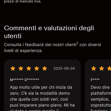
prezzi di mercato live.
Commenti e valutazioni degli
utenti
1
Consulta i feedback dei nostri clienti
con diversi
livelli di esperienza.
2025-06-04
M****** D*******
F****
App molto utile per chi inizia da
Devo dire
zero. C’è sia la modalità demo
piattaform
che quella con soldi veri, così
semplice, 
puoi imparare piano piano. Mi ha
sopratutto
aiutato a capire meglio il
funziona, 