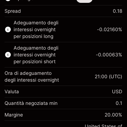
Spread
0.18
Questo strumento finanziario è disponibile
Adeguamento degli
per il trading di CFD e knock-out.
interessi overnight
-0.02160
%
Scopri di più su:
per posizioni long
CFD
Adeguamento degli
Knock-out
interessi overnight
-0.00063
%
per posizioni short
Ora di adeguamento
21:00
(UTC)
degli interessi overnight
Margine. Il tuo
$1,000.00
Valuta
USD
investimento
Adeguamento
Quantità negoziata min
0.1
-0.021596
finanziamento overnight
Margine. Il tuo
%
$1,000.00
Oneri per l'intero valore della
Margine
20.00
%
investimento
(-$1.08)
posizione
Adeguamento
United States of