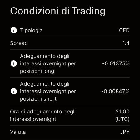
Condizioni di Trading
Tipologia
CFD
Spread
1.4
Questo mercato finanziario è disponibile per il
Adeguamento degli
trading di CFD.
interessi overnight per
-0.01375
%
Scopri di più su:
posizioni long
CFD
Adeguamento degli
interessi overnight per
-0.00847
%
posizioni short
Ora di adeguamento degli
21:00
interessi overnight
(UTC)
Margine. Il tuo
¥1,000
Valuta
JPY
investimento