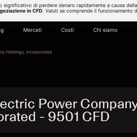
 significativo di perdere denaro rapidamente a causa della 
egoziazione in CFD
.
Valuti se comprende il funzionamento de
ng
Mercati
Costi
Chi siamo
ny Holdings, Incorporated
lectric Power Compan
porated - 9501 CFD