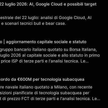
2 luglio 2026: AI, Google Cloud e possibili target
estrale del 22 luglio: analisi di Google Cloud, AI
 e scenari tecnici bull e bear case.
o | aggiornamento capitale sociale e statuto
gruppo bancario italiano quotato su Borsa Italiana,
uglio 2026 al capitale sociale e allo statuto in primo
 price ISP di terze parti e l'analisi tecnica. Le
n sono un indicatore affidabile dei risultati futuri.
accordo da €600M per tecnologia subacquea
ere navale italiano quotato a Milano, con recente
sizioni pianificate di tecnologia subacquea per
 di prezzo FCT di terze parti e l'analisi tecnica. Le
n sono un indicatore affidabile dei risultati futuri.