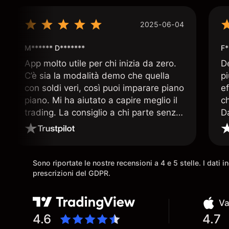
2025-06-04
M****** D*******
F*
App molto utile per chi inizia da zero.
D
C’è sia la modalità demo che quella
p
con soldi veri, così puoi imparare piano
ef
piano. Mi ha aiutato a capire meglio il
c
trading. La consiglio a chi parte senza
D
esperienza.
q
ar
Sono riportate le nostre recensioni a 4 e 5 stelle. I dati 
prescrizioni del GDPR.
Va
4.6
4.7