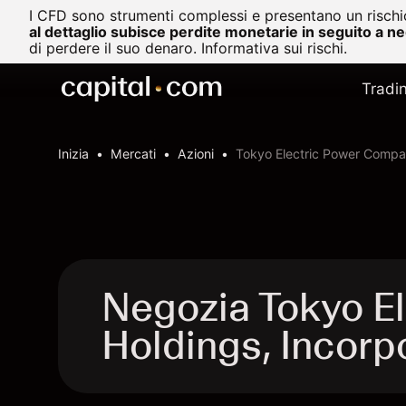
I CFD sono strumenti complessi e presentano un rischio
al dettaglio subisce perdite monetarie in seguito a n
di perdere il suo denaro.
Informativa sui rischi.
Tradi
Inizia
Mercati
Azioni
Tokyo Electric Power Compa
Negozia Tokyo E
Holdings, Incor