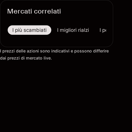
Mercati correlati
I più scambiati
I migliori rialzi
I peggiori riba
I prezzi delle azioni sono indicativi e possono differire
dai prezzi di mercato live.