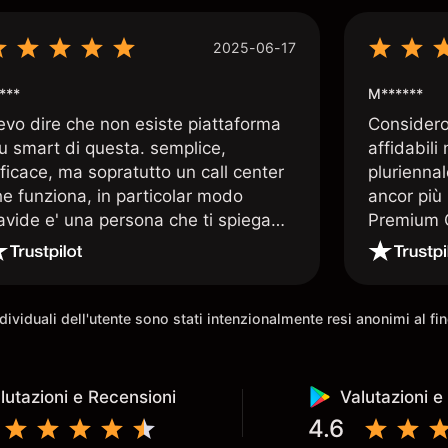
2025-06-17
***
M******
evo dire che non esiste piattaforma
Considero 
iu smart di questa. semplice,
affidabili
ficace, ma sopratutto un call center
pluriennal
he funziona, in particolar modo
ancor più 
avide e' una persona che ti spiega
Premium C
uando le tue conoscenze non
assistenz
rivano. super consigliata
qualificat
trading di
e morale 
individuali dell'utente sono stati intenzionalmente resi anonimi al f
possibilit
lutazioni e Recensioni
Valutazioni e
4.6