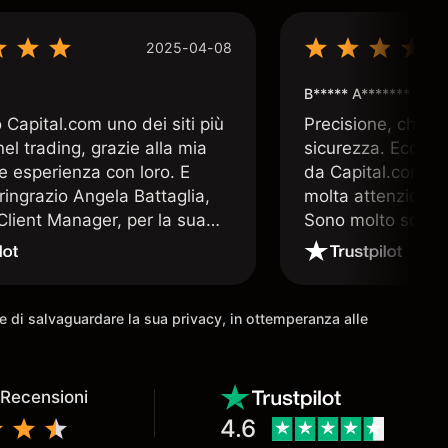
2025-04-08
B***** A*******
Capital.com uno dei siti più
Precisione, chiar
 nel trading, grazie alla mia
sicurezza. Ecco q
e esperienza con loro. E
da Capital.com. 
ringrazio Angela Battaglia,
molta attenzione a
lient Manager, per la sua
Sono molto soddis
a altamente professionale e
che offre Capital
a. E nulla è più prezioso nel
 un valido supporto operativo
come io ho avuto la
ine di salvaguardare la sua privacy, in ottemperanza alle
à di avere.
 Recensioni
4.6