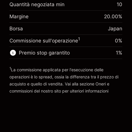
Adeguamento
Quantità negoziata min
10
-0.013752
finanziamento overnight
Margine. Il tuo
%
Margine
20.00
%
¥1,000
Oneri per l'intero valore della
investimento
(-¥1)
posizione
Borsa
Japan
Adeguamento
Dimensione dell'operazione a leva ~
¥5,000
-0.00847
finanziamento overnight
Denaro da leva ~
¥4,000
1
%
Commissione sull'operazione
0%
Oneri per l'intero valore della
(-¥0)
posizione
Premio stop garantito
1
%
Vai alla piattaforma
Dimensione dell'operazione a leva ~
¥5,000
Denaro da leva ~
¥4,000
1
La commissione applicata per l'esecuzione delle
operazioni è lo spread, ossia la differenza tra il prezzo di
Vai alla piattaforma
acquisto e quello di vendita. Vai alla sezione
Oneri e
commissioni
del nostro sito per ulteriori informazioni
oneri e commissioni