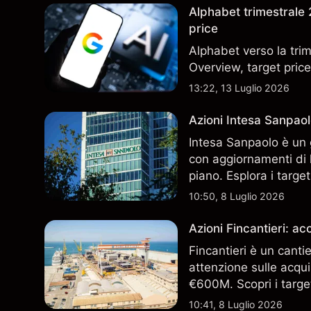
Alphabet trimestrale 2
price
Alphabet verso la trim
Overview, target price
13:22, 13 Luglio 2026
Azioni Intesa Sanpaol
Intesa Sanpaolo è un 
con aggiornamenti di l
piano. Esplora i target
performance passate no
10:50, 8 Luglio 2026
Azioni Fincantieri: 
Fincantieri è un canti
attenzione sulle acqui
€600M. Scopri i target
performance passate no
10:41, 8 Luglio 2026