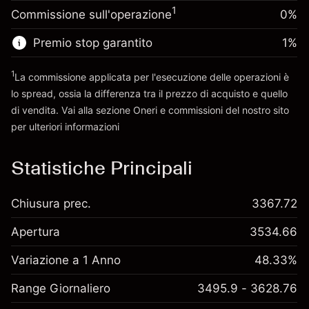
finanziamento overnight
Dimensione dell'operazione a leva ~
¥5,000
%
1
Commissione sull'operazione
0%
Oneri per l'intero valore della
Denaro da leva ~
¥4,000
(-¥0)
posizione
Premio stop garantito
1
%
Dimensione dell'operazione a leva ~
¥5,000
Vai alla piattaforma
Denaro da leva ~
¥4,000
1
La commissione applicata per l'esecuzione delle operazioni è
lo spread, ossia la differenza tra il prezzo di acquisto e quello
di vendita. Vai alla sezione
Oneri e commissioni
del nostro sito
Vai alla piattaforma
per ulteriori informazioni
oneri e commissioni
Statistiche Principali
Chiusura prec.
3367.72
Apertura
3534.66
Variazione a 1 Anno
48.33%
Range Giornaliero
3495.9 - 3628.76