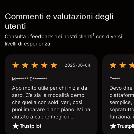
Commenti e valutazioni degli
utenti
1
Consulta i feedback dei nostri clienti
con diversi
livelli di esperienza.
2025-06-04
M****** D*******
F****
App molto utile per chi inizia da
Devo dire
zero. C’è sia la modalità demo
piattaform
che quella con soldi veri, così
semplice, 
puoi imparare piano piano. Mi ha
sopratutto
aiutato a capire meglio il
funziona, 
trading. La consiglio a chi parte
Davide e' 
senza esperienza.
spiega qu