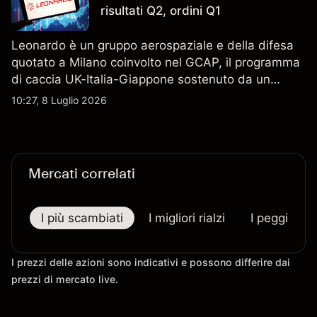
risultati Q2, ordini Q1
Leonardo è un gruppo aerospaziale e della difesa
quotato a Milano coinvolto nel GCAP, il programma
di caccia UK-Italia-Giappone sostenuto da un
contratto da 4,6 miliardi di sterline. I risultati
10:27, 8 Luglio 2026
passati non sono un indicatore affidabile dei
risultati futuri.
Mercati correlati
I più scambiati
I migliori rialzi
I peggiori r
I prezzi delle azioni sono indicativi e possono differire dai
prezzi di mercato live.