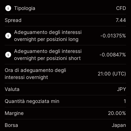
Tipologia
CFD
Spread
7.44
Questo mercato finanziario è disponibile per il
Adeguamento degli interessi
trading di CFD.
-0.01375
%
overnight per posizioni long
Scopri di più su:
Adeguamento degli interessi
-0.00847
%
CFD
overnight per posizioni short
Ora di adeguamento degli
21:00
(UTC)
interessi overnight
Valuta
JPY
Margine. Il tuo
¥1,000
investimento
Quantità negoziata min
1
Adeguamento
Margine. Il tuo
-0.013752
¥1,000
Margine
finanziamento overnight
20.00
%
investimento
%
Oneri per l'intero valore della
(-¥1)
Borsa
Adeguamento
Japan
posizione
-0.00847