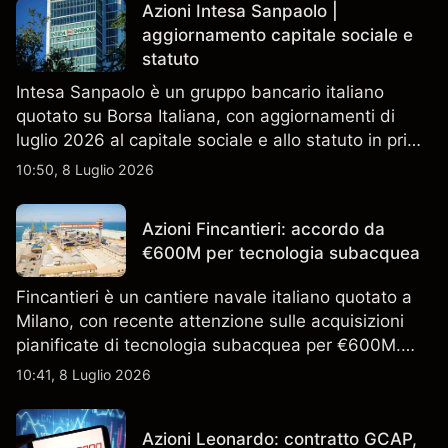
Azioni Intesa Sanpaolo |
aggiornamento capitale sociale e
statuto
Intesa Sanpaolo è un gruppo bancario italiano
quotato su Borsa Italiana, con aggiornamenti di
luglio 2026 al capitale sociale e allo statuto in primo
piano. Esplora i target price ISP di terze parti e
10:50, 8 Luglio 2026
l'analisi tecnica. Le performance passate non sono
un indicatore affidabile dei risultati futuri.
Azioni Fincantieri: accordo da
€600M per tecnologia subacquea
Fincantieri è un cantiere navale italiano quotato a
Milano, con recente attenzione sulle acquisizioni
pianificate di tecnologia subacquea per €600M.
Scopri i target di prezzo FCT di terze parti e l'analisi
10:41, 8 Luglio 2026
tecnica. Le performance passate non sono un
indicatore affidabile dei risultati futuri.
Azioni Leonardo: contratto GCAP,