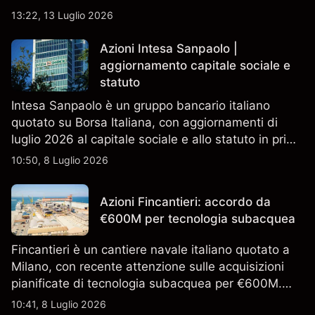
13:22, 13 Luglio 2026
Azioni Intesa Sanpaolo |
aggiornamento capitale sociale e
statuto
Intesa Sanpaolo è un gruppo bancario italiano
quotato su Borsa Italiana, con aggiornamenti di
luglio 2026 al capitale sociale e allo statuto in primo
piano. Esplora i target price ISP di terze parti e
10:50, 8 Luglio 2026
l'analisi tecnica. Le performance passate non sono
un indicatore affidabile dei risultati futuri.
Azioni Fincantieri: accordo da
€600M per tecnologia subacquea
Fincantieri è un cantiere navale italiano quotato a
Milano, con recente attenzione sulle acquisizioni
pianificate di tecnologia subacquea per €600M.
Scopri i target di prezzo FCT di terze parti e l'analisi
10:41, 8 Luglio 2026