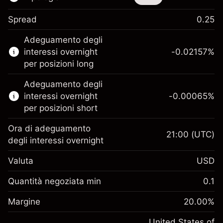
Spread
0.25
Questo strumento finanziario è disponibile
Adeguamento degli
per il trading di CFD e knock-out.
interessi overnight
-0.02157
%
Scopri di più su:
per posizioni long
CFD
Adeguamento degli
Knock-out
interessi overnight
-0.00065
%
per posizioni short
Ora di adeguamento
21:00
(UTC)
degli interessi overnight
Margine. Il tuo
$1,000.00
Valuta
USD
investimento
Adeguamento
Quantità negoziata min
0.1
-0.021568
finanziamento overnight
Margine. Il tuo
%
$1,000.00
Oneri per l'intero valore della
Margine
20.00
%
investimento
(-$1.08)
posizione
Adeguamento
United States of