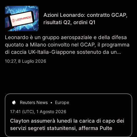
tecnica. Le performance passate non sono un
indicatore affidabile dei risultati futuri.
Azioni Leonardo: contratto GCAP,
risultati Q2, ordini Q1
Leonardo è un gruppo aerospaziale e della difesa
quotato a Milano coinvolto nel GCAP, il programma
di caccia UK-Italia-Giappone sostenuto da un
contratto da 4,6 miliardi di sterline. I risultati
10:27, 8 Luglio 2026
passati non sono un indicatore affidabile dei
risultati futuri.
Reuters News
•
Europe
17:41 (UTC), 1 Agosto 2026
Clayton assumerà lunedì la carica di capo dei
servizi segreti statunitensi, afferma Pulte