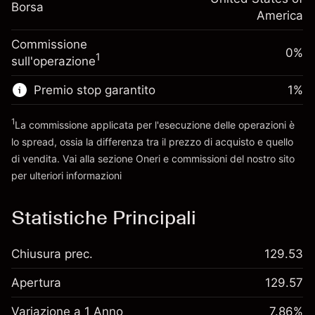
Dimensione dell'operazione a leva
-0.000654
Borsa
finanziamento overnight
America
~
$5,000.00
%
Oneri per l'intero valore della
Denaro da leva ~
$4,000.00
(-$0.03)
Commissione
posizione
0%
1
sull'operazione
Dimensione dell'operazione a leva
Vai alla piattaforma
~
$5,000.00
Premio stop garantito
1
%
Denaro da leva ~
$4,000.00
1
La commissione applicata per l'esecuzione delle operazioni è
lo spread, ossia la differenza tra il prezzo di acquisto e quello
Vai alla piattaforma
di vendita. Vai alla sezione
Oneri e commissioni
del nostro sito
per ulteriori informazioni
oneri e commissioni
Statistiche Principali
Chiusura prec.
129.53
Apertura
129.57
Variazione a 1 Anno
7.86%