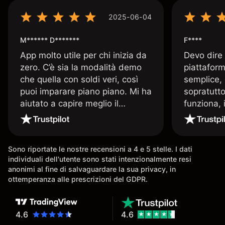
2025-06-04
M****** D*******
F****
App molto utile per chi inizia da
Devo dire
zero. C’è sia la modalità demo
piattaform
che quella con soldi veri, così
semplice, 
puoi imparare piano piano. Mi ha
sopratutto
aiutato a capire meglio il
funziona, 
trading. La consiglio a chi parte
Davide e' 
senza esperienza.
spiega qu
conoscenz
Sono riportate le nostre recensioni a 4 e 5 stelle. I dati
consigliat
individuali dell'utente sono stati intenzionalmente resi
anonimi al fine di salvaguardare la sua privacy, in
ottemperanza alle prescrizioni del GDPR.
4.6
4.6