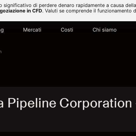
 significativo di perdere denaro rapidamente a causa della 
egoziazione in CFD
.
Valuti se comprende il funzionamento de
ng
Mercati
Costi
Chi siamo
n
Pipeline Corporation 