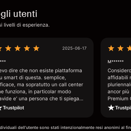
li utenti
 livelli di esperienza.
2025-06-17
***
M******
evo dire che non esiste piattaforma
Considero 
iu smart di questa. semplice,
affidabili
ficace, ma sopratutto un call center
pluriennal
he funziona, in particolar modo
ancor più 
avide e' una persona che ti spiega
Premium C
uando le tue conoscenze non
assistenz
rivano. super consigliata
qualificat
trading di
e morale 
individuali dell'utente sono stati intenzionalmente resi anonimi al f