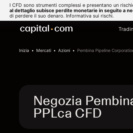
I CFD sono strumenti complessi e presentano un rischio
al dettaglio subisce perdite monetarie in seguito a n
di perdere il suo denaro.
Informativa sui rischi.
Tradi
Inizia
Mercati
Azioni
Pembina Pipeline Corporatio
Negozia Pembina 
PPLca CFD