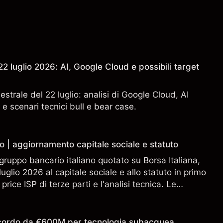
2 luglio 2026: AI, Google Cloud e possibili target
estrale del 22 luglio: analisi di Google Cloud, AI
 e scenari tecnici bull e bear case.
o | aggiornamento capitale sociale e statuto
gruppo bancario italiano quotato su Borsa Italiana,
uglio 2026 al capitale sociale e allo statuto in primo
 price ISP di terze parti e l'analisi tecnica. Le
n sono un indicatore affidabile dei risultati futuri.
accordo da €600M per tecnologia subacquea