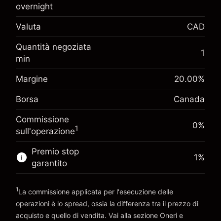
CA$1,000.00
investimento
overnight
Adeguamento
Valuta
CAD
-0.01726
%
finanziamento overnight
(-CA$0.86)
Oneri per l'intero valore della
Quantità negoziata
Margine. Il tuo
1
posizione
CA$1,000.00
min
investimento
Dimensione dell'operazione a leva
Adeguamento
Margine
20.00
%
~
CA$5,000.00
-0.004658
%
finanziamento overnight
Denaro da leva ~
CA$4,000.00
Borsa
Canada
(-CA$0.23)
Oneri per l'intero valore della
posizione
Commissione
Vai alla piattaforma
Dimensione dell'operazione a leva
0%
1
sull'operazione
~
CA$5,000.00
Denaro da leva ~
CA$4,000.00
Premio stop
1
%
garantito
Vai alla piattaforma
1
La commissione applicata per l'esecuzione delle
operazioni è lo spread, ossia la differenza tra il prezzo di
acquisto e quello di vendita. Vai alla sezione
Oneri e