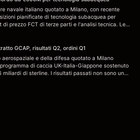
ere navale italiano quotato a Milano, con recente
sizioni pianificate di tecnologia subacquea per
 di prezzo FCT di terze parti e l'analisi tecnica. Le
n sono un indicatore affidabile dei risultati futuri.
ratto GCAP, risultati Q2, ordini Q1
aerospaziale e della difesa quotato a Milano
l programma di caccia UK-Italia-Giappone sostenuto
miliardi di sterline. I risultati passati non sono un
i risultati futuri.