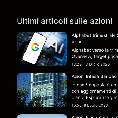
Ultimi articoli sulle azioni
Alphabet trimestrale 2
price
Alphabet verso la trim
Overview, target price
13:22, 13 Luglio 2026
Azioni Intesa Sanpaol
Intesa Sanpaolo è un 
con aggiornamenti di l
piano. Esplora i target
performance passate no
10:50, 8 Luglio 2026
Azioni Fincantieri: 