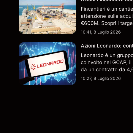
Fincantieri è un canti
attenzione sulle acqui
€600M. Scopri i target
performance passate no
10:41, 8 Luglio 2026
Azioni Leonardo: cont
Leonardo è un gruppo 
coinvolto nel GCAP, i
da un contratto da 4,6 
indicatore affidabile de
10:27, 8 Luglio 2026