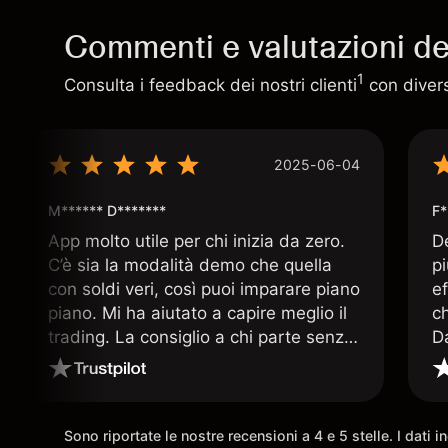
Commenti e valutazioni deg
1
Consulta i feedback dei nostri clienti
con diversi
2025-06-04
M****** D*******
F*
App molto utile per chi inizia da zero.
D
C’è sia la modalità demo che quella
p
con soldi veri, così puoi imparare piano
ef
piano. Mi ha aiutato a capire meglio il
c
trading. La consiglio a chi parte senza
D
esperienza.
q
ar
Sono riportate le nostre recensioni a 4 e 5 stelle. I dati 