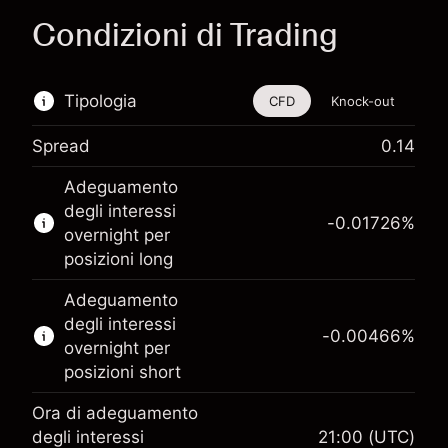
Condizioni di Trading
Tipologia
CFD
Knock-out
Spread
0.14
Questo strumento finanziario è disponibile per
Adeguamento
il trading di CFD e knock-out.
degli interessi
-0.01726
%
Scopri di più su:
overnight per
posizioni long
CFD
Knock-out
Adeguamento
degli interessi
-0.00466
%
overnight per
posizioni short
Ora di adeguamento
Margine. Il tuo
degli interessi
21:00
(UTC)