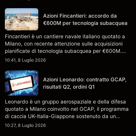
l'analisi tecnica. Le performance passate non sono
un indicatore affidabile dei risultati futuri.
Azioni Fincantieri: accordo da
€600M per tecnologia subacquea
Fincantieri è un cantiere navale italiano quotato a
Milano, con recente attenzione sulle acquisizioni
pianificate di tecnologia subacquea per €600M.
Scopri i target di prezzo FCT di terze parti e l'analisi
10:41, 8 Luglio 2026
tecnica. Le performance passate non sono un
indicatore affidabile dei risultati futuri.
Azioni Leonardo: contratto GCAP,
risultati Q2, ordini Q1
Leonardo è un gruppo aerospaziale e della difesa
quotato a Milano coinvolto nel GCAP, il programma
di caccia UK-Italia-Giappone sostenuto da un
contratto da 4,6 miliardi di sterline. I risultati
10:27, 8 Luglio 2026
passati non sono un indicatore affidabile dei