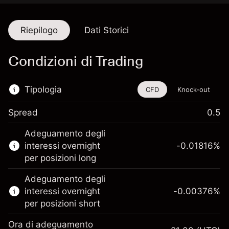
Riepilogo
Dati Storici
Condizioni di Trading
Tipologia
CFD
Knock-out
Spread
0.5
Questo strumento finanziario è disponibile
Adeguamento degli
per il trading di CFD e knock-out.
interessi overnight
-0.01816
%
Scopri di più su:
per posizioni long
CFD
Adeguamento degli
Knock-out
interessi overnight
-0.00376
%
per posizioni short
Ora di adeguamento