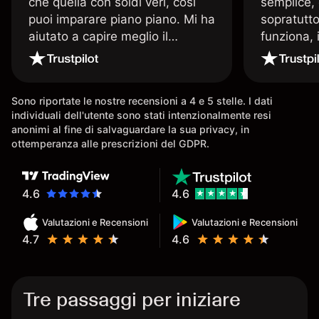
che quella con soldi veri, così
semplice, 
puoi imparare piano piano. Mi ha
sopratutto
aiutato a capire meglio il
funziona, 
trading. La consiglio a chi parte
Davide e' 
senza esperienza.
spiega qu
conoscenz
Sono riportate le nostre recensioni a 4 e 5 stelle. I dati
consigliat
individuali dell'utente sono stati intenzionalmente resi
anonimi al fine di salvaguardare la sua privacy, in
ottemperanza alle prescrizioni del GDPR.
4.6
4.6
Valutazioni e Recensioni
Valutazioni e Recensioni
4.7
4.6
Tre passaggi per iniziare