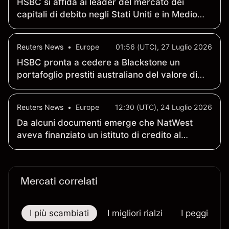
HSBC si affida ai leader del mercato dei
capitali di debito negli Stati Uniti e in Medio
Oriente - Bloomberg News
Reuters News
•
Europe
01:56 (UTC), 27 Luglio 2026
HSBC pronta a cedere a Blackstone un
portafoglio prestiti australiano del valore di
oltre 30 miliardi di dollari australiani - AFR
Reuters News
•
Europe
12:30 (UTC), 24 Luglio 2026
Da alcuni documenti emerge che NatWest
aveva finanziato un istituto di credito al
consumo fallito con un importo fino a 250
milioni di sterline
Mercati correlati
I più scambiati
I migliori rialzi
I peggiori r