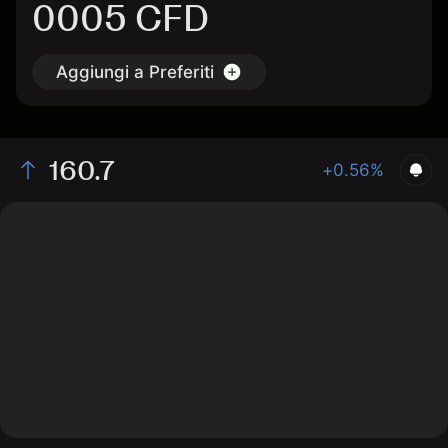
0005 CFD
Aggiungi a Preferiti
160.7
+0.56%
The chart shows the 0005 stock price data over the
last 1 day, with a current price of 160.7, a high of 160.7,
and a low of 159.4.