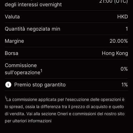
21:00
(UTC)
degli interessi overnight
Margine. Il tuo
HK$1,000.00
Valuta
HKD
investimento
Adeguamento
Quantità negoziata min
1
finanziamento
Margine. Il tuo
-0.018156
%
HK$1,000.00
Margine
overnight
20.00
%
investimento
(-HK$0.91)
Oneri per l'intero valore
Borsa
Adeguamento
Hong Kong
della posizione
finanziamento
Dimensione dell'operazione a leva
-0.003762
%
Commissione
overnight
0%
~
HK$5,000.00
(-HK$0.19)
1
sull'operazione
Oneri per l'intero valore
Denaro da leva ~
HK$4,000.00
della posizione
Premio stop garantito
1
%
Dimensione dell'operazione a leva
Vai alla piattaforma
~
HK$5,000.00
1
La commissione applicata per l'esecuzione delle operazioni è
Denaro da leva ~
HK$4,000.00
lo spread, ossia la differenza tra il prezzo di acquisto e quello
di vendita. Vai alla sezione
Oneri e commissioni
del nostro sito
per ulteriori informazioni
Vai alla piattaforma
oneri e commissioni