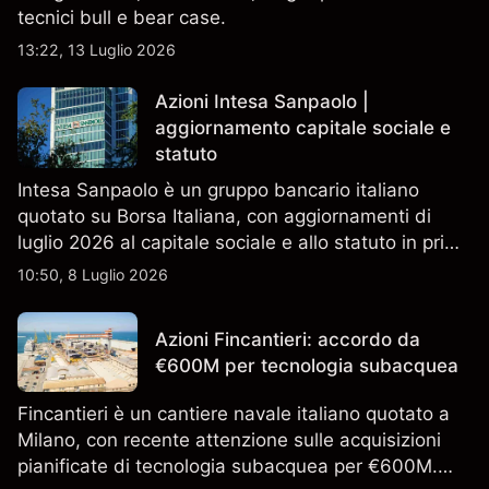
tecnici bull e bear case.
13:22, 13 Luglio 2026
Azioni Intesa Sanpaolo |
aggiornamento capitale sociale e
statuto
Intesa Sanpaolo è un gruppo bancario italiano
quotato su Borsa Italiana, con aggiornamenti di
luglio 2026 al capitale sociale e allo statuto in primo
piano. Esplora i target price ISP di terze parti e
10:50, 8 Luglio 2026
l'analisi tecnica. Le performance passate non sono
un indicatore affidabile dei risultati futuri.
Azioni Fincantieri: accordo da
€600M per tecnologia subacquea
Fincantieri è un cantiere navale italiano quotato a
Milano, con recente attenzione sulle acquisizioni
pianificate di tecnologia subacquea per €600M.