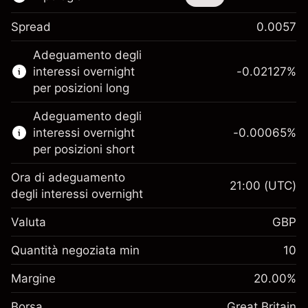
Spread
0.0057
Questo strumento finanziario è disponibile
Adeguamento degli
per il trading di CFD e knock-out.
interessi overnight
-0.02127
%
Scopri di più su:
per posizioni long
CFD
Adeguamento degli
Knock-out
interessi overnight
-0.00065
%
per posizioni short
Ora di adeguamento
21:00
(UTC)
degli interessi overnight
Margine. Il tuo
£1,000.00
Valuta
GBP
investimento
Adeguamento
Quantità negoziata min
10
-0.021272
finanziamento overnight
Margine. Il tuo
%
£1,000.00
Oneri per l'intero valore della
Margine
20.00
%
investimento
(-£1.06)
posizione
Borsa
Adeguamento
Great Britain