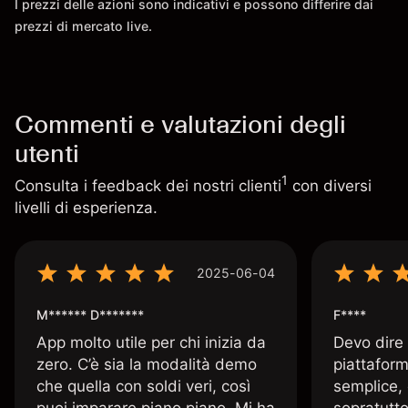
I prezzi delle azioni sono indicativi e possono differire dai
prezzi di mercato live.
Commenti e valutazioni degli
utenti
1
Consulta i feedback dei nostri clienti
con diversi
livelli di esperienza.
2025-06-04
M****** D*******
F****
App molto utile per chi inizia da
Devo dire
zero. C’è sia la modalità demo
piattaform
che quella con soldi veri, così
semplice, 
puoi imparare piano piano. Mi ha
sopratutto