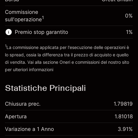
Dimensione dell'operazione a leva
-0.000646
finanziamento overnight
~
£5,000.00
%
Commissione
Oneri per l'intero valore della
0%
Denaro da leva ~
£4,000.00
(-£0.03)
1
sull'operazione
posizione
Dimensione dell'operazione a leva
Premio stop garantito
1
%
Vai alla piattaforma
~
£5,000.00
Denaro da leva ~
£4,000.00
1
La commissione applicata per l'esecuzione delle operazioni è
lo spread, ossia la differenza tra il prezzo di acquisto e quello
di vendita. Vai alla sezione
Oneri e commissioni
del nostro sito
Vai alla piattaforma
per ulteriori informazioni
oneri e commissioni
Statistiche Principali
Chiusura prec.
1.79819
Apertura
1.81018
Variazione a 1 Anno
3.91%