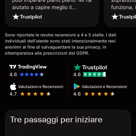
aiutato a capire meglio il
funziona, 
trading. La consiglio a chi parte
Davide e' 
senza esperienza.
spiega qu
conoscenz
Sono riportate le nostre recensioni a 4 e 5 stelle. I dati
consigliat
individuali dell'utente sono stati intenzionalmente resi
anonimi al fine di salvaguardare la sua privacy, in
ottemperanza alle prescrizioni del GDPR.
4.6
4.6
Valutazioni e Recensioni
Valutazioni e Recensioni
4.7
4.6
Tre passaggi per iniziare