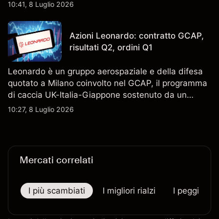
Scopri i target di prezzo FCT di terze parti e l'analisi
10:41, 8 Luglio 2026
tecnica. Le performance passate non sono un
indicatore affidabile dei risultati futuri.
Azioni Leonardo: contratto GCAP,
risultati Q2, ordini Q1
Leonardo è un gruppo aerospaziale e della difesa
quotato a Milano coinvolto nel GCAP, il programma
di caccia UK-Italia-Giappone sostenuto da un
contratto da 4,6 miliardi di sterline. I risultati
10:27, 8 Luglio 2026
passati non sono un indicatore affidabile dei
risultati futuri.
Mercati correlati
I più scambiati
I migliori rialzi
I peggiori r