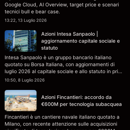
Google Cloud, AI Overview, target price e scenari
tecnici bull e bear case.
13:22, 13 Luglio 2026
Azioni Intesa Sanpaolo |
aggiornamento capitale sociale e
statuto
Intesa Sanpaolo è un gruppo bancario italiano
quotato su Borsa Italiana, con aggiornamenti di
luglio 2026 al capitale sociale e allo statuto in primo
piano. Esplora i target price ISP di terze parti e
10:50, 8 Luglio 2026
l'analisi tecnica. Le performance passate non sono
un indicatore affidabile dei risultati futuri.
Azioni Fincantieri: accordo da
€600M per tecnologia subacquea
Fincantieri è un cantiere navale italiano quotato a
Milano, con recente attenzione sulle acquisizioni