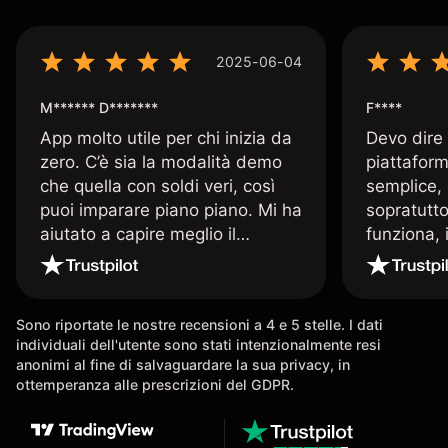
2025-06-04
M****** D*******
F****
App molto utile per chi inizia da
Devo dire
zero. C’è sia la modalità demo
piattaform
che quella con soldi veri, così
semplice, 
puoi imparare piano piano. Mi ha
sopratutto
aiutato a capire meglio il
funziona, 
trading. La consiglio a chi parte
Davide e' 
senza esperienza.
spiega qu
conoscenz
Sono riportate le nostre recensioni a 4 e 5 stelle. I dati
consigliat
individuali dell'utente sono stati intenzionalmente resi
anonimi al fine di salvaguardare la sua privacy, in
ottemperanza alle prescrizioni del GDPR.