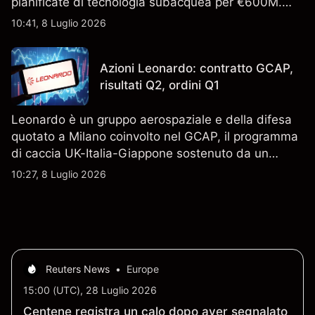
pianificate di tecnologia subacquea per €600M.
Scopri i target di prezzo FCT di terze parti e l'analisi
10:41, 8 Luglio 2026
tecnica. Le performance passate non sono un
indicatore affidabile dei risultati futuri.
Azioni Leonardo: contratto GCAP,
risultati Q2, ordini Q1
Leonardo è un gruppo aerospaziale e della difesa
quotato a Milano coinvolto nel GCAP, il programma
di caccia UK-Italia-Giappone sostenuto da un
contratto da 4,6 miliardi di sterline. I risultati
10:27, 8 Luglio 2026
passati non sono un indicatore affidabile dei
risultati futuri.
Reuters News
•
Europe
15:00 (UTC), 28 Luglio 2026
Centene registra un calo dopo aver segnalato