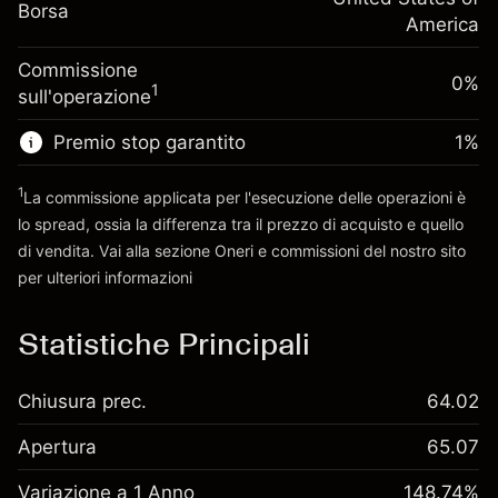
Dimensione dell'operazione a leva
-0.000626
Borsa
finanziamento overnight
America
~
$5,000.00
%
Oneri per l'intero valore della
Denaro da leva ~
$4,000.00
(-$0.03)
Commissione
posizione
0%
1
sull'operazione
Dimensione dell'operazione a leva
Vai alla piattaforma
~
$5,000.00
Premio stop garantito
1
%
Denaro da leva ~
$4,000.00
1
La commissione applicata per l'esecuzione delle operazioni è
lo spread, ossia la differenza tra il prezzo di acquisto e quello
Vai alla piattaforma
di vendita. Vai alla sezione
Oneri e commissioni
del nostro sito
per ulteriori informazioni
oneri e commissioni
Statistiche Principali
Chiusura prec.
64.02
Apertura
65.07
Variazione a 1 Anno
148.74%