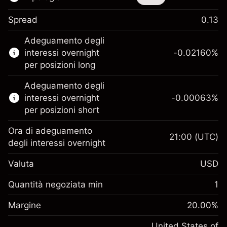
Spread
0.13
Questo strumento finanziario è disponibile
Adeguamento degli
per il trading di CFD e knock-out.
interessi overnight
-0.02160
%
Scopri di più su:
per posizioni long
CFD
Adeguamento degli
Knock-out
interessi overnight
-0.00063
%
per posizioni short
Ora di adeguamento
21:00
(UTC)
degli interessi overnight
Margine. Il tuo
$1,000.00
Valuta
USD
investimento
Adeguamento
Quantità negoziata min
1
-0.021596
finanziamento overnight
Margine. Il tuo
%
$1,000.00
Oneri per l'intero valore della
Margine
20.00
%
investimento
(-$1.08)
posizione
Adeguamento
United States of