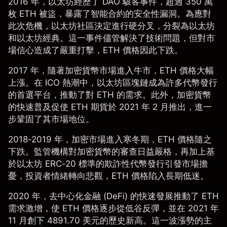
2016 年，以太坊經歷了 DAO 駭客事件，超過 350 萬
枚 ETH 被盜，暴露了智能合約的安全性漏洞。為應對
此次危機，以太坊社區決定進行硬分叉，分裂為以太坊
和以太坊經典。這一事件儘管解決了技術問題，但對市
場信心造成了嚴重打擊，ETH 價格因此下跌。
2017 年，隨著加密貨幣市場進入牛市，
ETH 價格
大幅
上漲。在 ICO 熱潮中，以太坊區塊鏈成為許多代幣發行
的首選平台，推動了對 ETH 的需求。此外，加密貨幣
的快速普及促使 ETH 期貨於 2021 年 2 月推出，進一
步鞏固了其市場地位。
2018-2019 年，加密市場進入寒冬期，ETH 價格隨之
下跌。監管機構對加密貨幣的審查日益嚴格，再加上基
於以太坊 ERC-20 標準的欺詐性代幣發行引發市場擔
憂，投資者情緒轉向悲觀，ETH 價格陷入長期低迷。
2020 年，去中心化金融 (DeFi) 的快速發展推動了 ETH
需求激增，使
ETH
價格逐步從低谷反彈，並在 2021 年
11 月創下 4891.70 美元的歷史新高。這一波漲勢的主