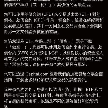
的價格中獲取（或「衍生」）其價值的金融產品。
您可以使用
差價合約 (CFD)
來交易以太幣 (ETH) 對的
價格。差價合約 (CFD) 作為一種合約，通常在經紀商和
交易者之間簽訂，其中一方同意在交易開倉至平倉期間
向另一方支付證券價值的差額。
無論您認為 ETH 對將上漲（「做多」）還是下跌
（「做空」），您都可以使用
差價合約
來進行交易。差
價合約 (CFD) 允許您利用杠杆，以相對較小的資金投入
建立更大的交易倉位。杠杆在放大潛在盈利的同時也放
大了潛在虧損，這使得差價合約交易具有風險。
您可以透過 Capital.com 查看我們的
加密貨幣交易全面
指南
，了解更多關於
加密貨幣
交易的詳細資訊。
除差價合約之外，您還可以透過期貨、期權、ETF 和共
同基金等工具交易 ETH 對。每種產品都是差價合約杠
杆交易的替代選項，以滿足不同的風險偏好和投資
策
略
。