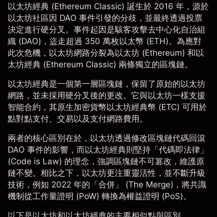
以太坊經典 (Ethereum Classic) 誕生於 2016 年，源於
以太坊社區因 DAO 事件引發的分歧，並最終透過投票
決定進行硬分叉。事件起因是駭客攻擊去中心化自治組
織 (DAO)，盜走超過 350 萬枚
以太幣 (ETH)
。為應對
此次危機，以太坊網路分裂為以太坊 (Ethereum) 和以
太坊經典 (Ethereum Classic) 兩條獨立的區塊鏈。
以太坊經典是一個第一層區塊鏈，保留了原始的以太坊
網路，並未採用硬分叉後的更改。它與以太坊一樣支援
智能合約，其原生加密貨幣以太坊經典幣 (ETC) 可用於
點對點支付、交易以及支付網路費用。
兩者的核心區別在於，以太坊透過修改區塊鏈代碼回滾
DAO 事件的影響，而以太坊經典則堅持「代碼即法律」
(Code is Law) 的理念，強調區塊鏈不可篡改，維護原
鏈不變。相比之下，以太坊更注重靈活性，並不斷升級
技術，例如 2022 年的「合併」 (The Merge)，將共識
機制從工作量證明 (PoW) 轉換為權益證明 (PoS)。
以下是以太坊和以太坊經典的主要相似點與區別。