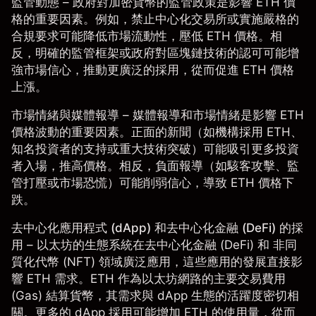
監管動態
– 政府對加密貨幣的監管政策是影響 ETH 價
格的重要因素。例如，禁止中心化交易所或實施嚴格的
合規要求可能降低市場流動性，壓低 ETH 價格。相
反，明確的監管框架或政府對區塊鏈技術的認可可能增
強市場信心，推動更廣泛的採用，從而促進 ETH 價格
上漲。
市場情緒與媒體報導
– 媒體報導和市場情緒是影響 ETH
價格波動的重要因素。正面的新聞（如機構採用 ETH、
知名投資者的支持或重大技術突破）可能吸引更多投資
者入場，推高價格。相反，負面報導（如駭客攻擊、監
管打壓或市場恐慌）可能削弱信心，導致 ETH 價格下
跌。
去中心化應用程式 (dApp) 和去中心化金融 (DeFi) 的採
用
– 以太坊的生態系統在去中心化金融 (DeFi) 和 非同
質化代幣 (NFT) 領域廣泛應用，這些應用的發展直接影
響 ETH 需求。ETH 作為以太坊網路的主要交易費用
(Gas) 結算貨幣，其需求與 dApp 生態的活躍度密切相
關。更多的 dApp 採用可能增加 ETH 的使用量，從而