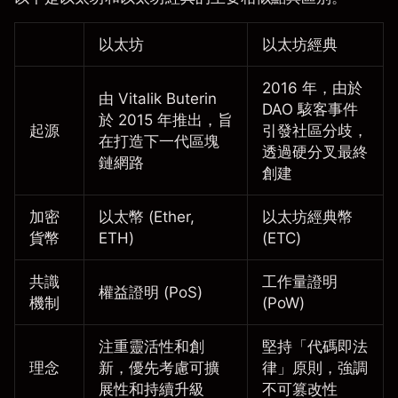
以太坊
以太坊經典
2016 年，由於
由 Vitalik Buterin
DAO 駭客事件
於 2015 年推出，旨
起源
引發社區分歧，
在打造下一代區塊
透過硬分叉最終
鏈網路
創建
加密
以太幣 (Ether,
以太坊經典幣
貨幣
ETH)
(ETC)
共識
工作量證明
權益證明 (PoS)
機制
(PoW)
注重靈活性和創
堅持「代碼即法
理念
新，優先考慮可擴
律」原則，強調
展性和持續升級
不可篡改性