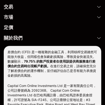
交易
市場
定價
關於我們
差價合約 (CFD) 是一種複雜的金融工具，利用槓桿交易雖然可
能放大收益，但同樣也會加劇虧損風險，導致資金快速流失。
數據顯示，
79.75% 的散戶投資者在使用該提供商服務進行差
價合約交易時出現帳戶虧損。
在進行交易之前，請確保您充分
了解差價合約的運作機制，並仔細評估自己是否有能力承擔資
金虧損的高風險。
Capital Com Online Investments Ltd 是一家有限責任公司，
公司註冊號碼為 209236B。 Capital Com Online
Investments Ltd 在巴哈馬國註冊，由巴哈馬證券委員會授
權，許可證號為 SIA-F245。公司註冊辦公室地址是：#3
Bayside Executive Park, Blake Road and West Bay Street,