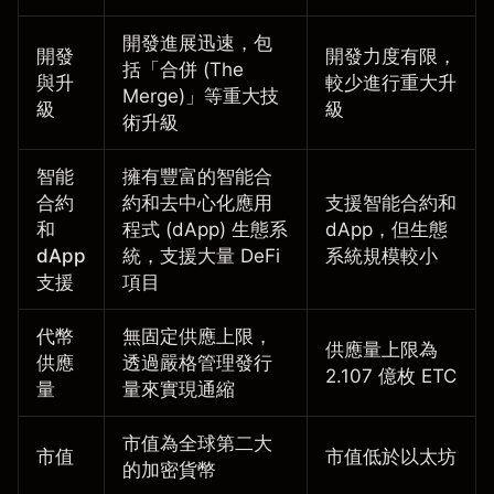
開發進展迅速，包
開發
開發力度有限，
括「合併 (The
與升
較少進行重大升
Merge)」等重大技
級
級
術升級
智能
擁有豐富的智能合
合約
約和去中心化應用
支援智能合約和
和
程式 (dApp) 生態系
dApp，但生態
dApp
統，支援大量 DeFi
系統規模較小
支援
項目
代幣
無固定供應上限，
供應量上限為
供應
透過嚴格管理發行
2.107 億枚 ETC
量
量來實現通縮
市值為全球第二大
市值
市值低於以太坊
的加密貨幣