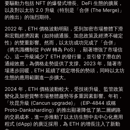
要驅動力包括 NFT 的爆發式增長、DeFi 生態的擴展，
以及對以太坊 2.0 升級（特別是「合併 (The Merge)」
的推出）的強烈期待。
2022 年，ETH 價格波動明顯，受到加密市場整體下滑
和宏觀經濟因素（如持續通脹、加息政策及經濟不確定
性）的雙重影響。然而，以太坊成功完成了「合併」
（將共識機制從 PoW 轉為 PoS），顯著增強了市場信
心。這一升級減少了 ETH 的發行量，並引發了潛在的
通縮效應，為價格走勢提供了支撐。2023 年，隨著市
場逐步回暖，ETH 延續了穩定增長的勢頭，同時以太坊
生態的應用範圍進一步擴大。
2024 年，
ETH
價格波動較大，受技術升級、監管政策
變化及
加密貨幣市場
整體趨勢等多重因素影響。年初，
「坎昆升級 (Cancun upgrade)」（EIP-4844 或稱
Proto-Danksharding）的推出顯著降低了第二層網路
的交易成本，進一步推動了以太坊生態中去中心化應用
程式 (dApp) 的廣泛採用，為 ETH 的增長注入了新動