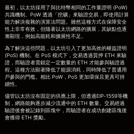
最初，以太坊採用了與
比特幣
相同的工作量證明 (PoW)
共識機制。PoW 透過「挖礦」來驗證交易，即使用計算
能力解決複雜的演算法問題。雖然這種方式在保障安全
性上非常有效，但隨著以太坊網路的擴展，其缺點也逐
漸顯現，例如高能耗和擴展性不足。
為了解決這些問題，以太坊引入了更加高效的權益證明
(PoS) 機制。在 PoS 模式下，交易透過質押 ETH 來驗
證，而驗證者需鎖定一定數量的 ETH 才能參與驗證過
程。這種方法顯著降低了能源消耗，同時降低了普通用
戶參與的門檻。相比 PoW，PoS 更加環保且更具可持
續性。
儘管以太坊沒有固定的供應上限，但透過EIP-1559等機
制，網路能夠逐步減少流通中的 ETH 數量。交易經過
驗證後會被記錄到區塊中，而驗證者在成功創建區塊後
會獲得 ETH 獎勵。