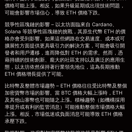
價格可能上漲。相反，如果升級延期或出現技術問題，
可能會影響市場信心，導致 ETH 價格下跌。
競爭性區塊鏈的影響
– 以太坊面臨來自 Cardano、
Solana 等競爭性區塊鏈的挑戰，其原生代幣 ETH 的價
格亦會受到影響。如果這些網路在交易速度、成本或可
擴展性方面提供更具吸引力的解決方案，可能會吸引開
發者和用戶遷移，進而降低對 ETH 的需求。然而，憑
藉持續的技術創新、龐大的社區支持以及廣泛的應用生
態，以太坊依然保持著行業領先地位，這為長期推動
ETH 價格增長提供了可能。
比特幣及整體市場趨勢
– ETH 價格往往受比特幣及整個
加密貨幣市場
的影響。當 BTC 價格大幅上漲時，ETH
及其他山寨幣也可能隨之上漲。積極趨勢（如機構採用
率提升或有利的監管消息）可能推動整個市場價格大幅
上漲。相反，市場低迷或負面消息可能導致 ETH 價格
承壓下跌。