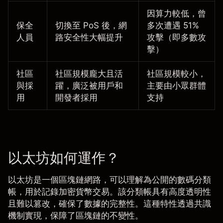
因算力較低，曾
保全
切換至 PoS 後，網
多次遭遇 51%
人員
路安全性大幅提升
攻擊（即多數攻
擊）
社區
社區規模龐大且活
社區規模較小，
與採
躍，廣泛被用戶和
主要由小眾群體
用
開發者採用
支持
以太坊如何運作？
以太坊是一個區塊鏈網路，可以理解為公開的數碼分類
帳，用於記錄加密貨幣交易。該分類帳具有高度透明性
且難以篡改，確保了數據的完整性。這種特性透過共識
機制實現，保障了區塊鏈的不變性。