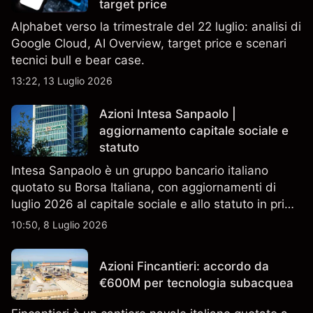
target price
Alphabet verso la trimestrale del 22 luglio: analisi di
Google Cloud, AI Overview, target price e scenari
tecnici bull e bear case.
13:22, 13 Luglio 2026
Azioni Intesa Sanpaolo |
aggiornamento capitale sociale e
statuto
Intesa Sanpaolo è un gruppo bancario italiano
quotato su Borsa Italiana, con aggiornamenti di
luglio 2026 al capitale sociale e allo statuto in primo
piano. Esplora i target price ISP di terze parti e
10:50, 8 Luglio 2026
l'analisi tecnica. Le performance passate non sono
un indicatore affidabile dei risultati futuri.
Azioni Fincantieri: accordo da
€600M per tecnologia subacquea