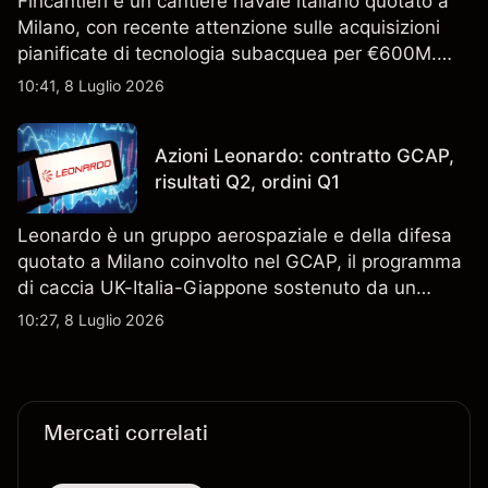
Fincantieri è un cantiere navale italiano quotato a
Milano, con recente attenzione sulle acquisizioni
pianificate di tecnologia subacquea per €600M.
Scopri i target di prezzo FCT di terze parti e l'analisi
10:41, 8 Luglio 2026
tecnica. Le performance passate non sono un
indicatore affidabile dei risultati futuri.
Azioni Leonardo: contratto GCAP,
risultati Q2, ordini Q1
Leonardo è un gruppo aerospaziale e della difesa
quotato a Milano coinvolto nel GCAP, il programma
di caccia UK-Italia-Giappone sostenuto da un
contratto da 4,6 miliardi di sterline. I risultati
10:27, 8 Luglio 2026
passati non sono un indicatore affidabile dei
risultati futuri.
Mercati correlati