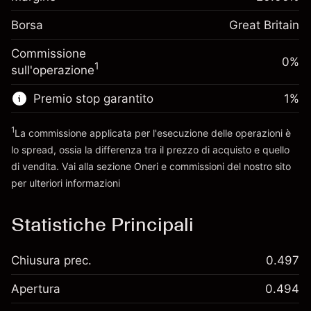
investimento
(-£1.06)
posizione
Borsa
Adeguamento
Great Britain
Dimensione dell'operazione a leva
-0.000646
finanziamento overnight
~
£5,000.00
%
Commissione
Oneri per l'intero valore della
0%
Denaro da leva ~
£4,000.00
(-£0.03)
1
sull'operazione
posizione
Dimensione dell'operazione a leva
Premio stop garantito
1
%
Vai alla piattaforma
~
£5,000.00
Denaro da leva ~
£4,000.00
1
La commissione applicata per l'esecuzione delle operazioni è
lo spread, ossia la differenza tra il prezzo di acquisto e quello
di vendita. Vai alla sezione
Oneri e commissioni
del nostro sito
Vai alla piattaforma
per ulteriori informazioni
oneri e commissioni
Statistiche Principali
Chiusura prec.
0.497
Apertura
0.494