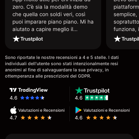
zero. C’è sia la modalità demo
piattaform
che quella con soldi veri, così
semplice, 
puoi imparare piano piano. Mi ha
sopratutto
aiutato a capire meglio il
funziona, 
trading. La consiglio a chi parte
Davide e' 
senza esperienza.
spiega qu
conoscenz
Sono riportate le nostre recensioni a 4 e 5 stelle. I dati
consigliat
individuali dell'utente sono stati intenzionalmente resi
anonimi al fine di salvaguardare la sua privacy, in
ottemperanza alle prescrizioni del GDPR.
4.6
4.6
Valutazioni e Recensioni
Valutazioni e Recensioni
4.7
4.6