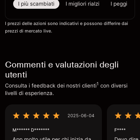
I più scambiati
I migliori rialzi
I peggiori r
I prezzi delle azioni sono indicativi e possono differire dai
prezzi di mercato live.
Commenti e valutazioni degli
utenti
1
Consulta i feedback dei nostri clienti
con diversi
livelli di esperienza.
2025-06-04
M****** D*******
F****
App molto utile per chi inizia da
Devo dire