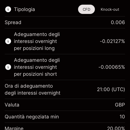
Tipologia
CFD
Knock-out
Spread
0.006
Questo strumento finanziario è disponibile
Adeguamento degli
per il trading di CFD e knock-out.
interessi overnight
-0.02127
%
Scopri di più su:
per posizioni long
CFD
Adeguamento degli
Knock-out
interessi overnight
-0.00065
%
per posizioni short
Ora di adeguamento
21:00
(UTC)
degli interessi overnight
Margine. Il tuo
£1,000.00
Valuta
GBP
investimento
Adeguamento
Quantità negoziata min
10
-0.021272
finanziamento overnight
Margine. Il tuo
%
£1,000.00
Oneri per l'intero valore della
Margine
20.00
%