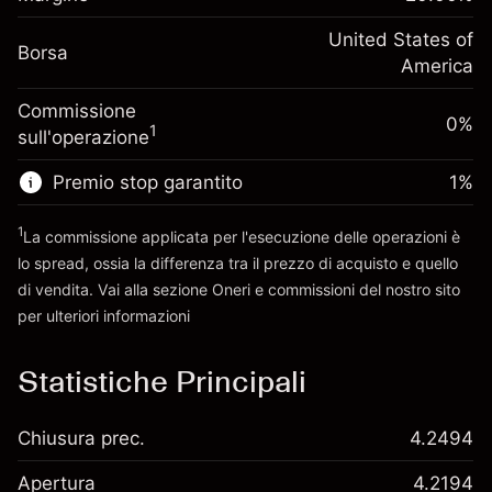
investimento
(-$1.08)
posizione
Adeguamento
United States of
Dimensione dell'operazione a leva
-0.000626
Borsa
finanziamento overnight
America
~
$5,000.00
%
Oneri per l'intero valore della
Denaro da leva ~
$4,000.00
(-$0.03)
Commissione
posizione
0%
1
sull'operazione
Dimensione dell'operazione a leva
Vai alla piattaforma
~
$5,000.00
Premio stop garantito
1
%
Denaro da leva ~
$4,000.00
1
La commissione applicata per l'esecuzione delle operazioni è
lo spread, ossia la differenza tra il prezzo di acquisto e quello
Vai alla piattaforma
di vendita. Vai alla sezione
Oneri e commissioni
del nostro sito
per ulteriori informazioni
oneri e commissioni
Statistiche Principali
Chiusura prec.
4.2494
Apertura
4.2194