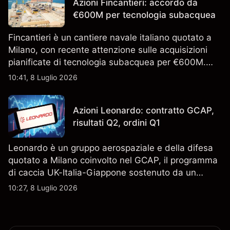
Azioni Fincantieri: accordo da
€600M per tecnologia subacquea
Fincantieri è un cantiere navale italiano quotato a
Milano, con recente attenzione sulle acquisizioni
pianificate di tecnologia subacquea per €600M.
Scopri i target di prezzo FCT di terze parti e l'analisi
10:41, 8 Luglio 2026
tecnica. Le performance passate non sono un
indicatore affidabile dei risultati futuri.
Azioni Leonardo: contratto GCAP,
risultati Q2, ordini Q1
Leonardo è un gruppo aerospaziale e della difesa
quotato a Milano coinvolto nel GCAP, il programma
di caccia UK-Italia-Giappone sostenuto da un
contratto da 4,6 miliardi di sterline. I risultati
10:27, 8 Luglio 2026
passati non sono un indicatore affidabile dei
risultati futuri.