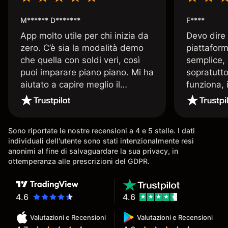
M****** D*******
F****
App molto utile per chi inizia da
Devo dire
zero. C’è sia la modalità demo
piattaform
che quella con soldi veri, così
semplice, 
puoi imparare piano piano. Mi ha
sopratutto
aiutato a capire meglio il
funziona, 
trading. La consiglio a chi parte
Davide e' 
senza esperienza.
spiega qu
conoscenz
Sono riportate le nostre recensioni a 4 e 5 stelle. I dati
consigliat
individuali dell'utente sono stati intenzionalmente resi
anonimi al fine di salvaguardare la sua privacy, in
ottemperanza alle prescrizioni del GDPR.
4.6
4.6
Valutazioni e Recensioni
Valutazioni e Recensioni