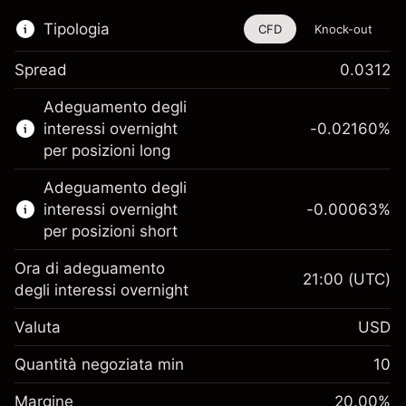
Tipologia
CFD
Knock-out
Spread
0.0312
Questo strumento finanziario è disponibile
Adeguamento degli
per il trading di CFD e knock-out.
interessi overnight
-0.02160
%
Scopri di più su:
per posizioni long
CFD
Adeguamento degli
Knock-out
interessi overnight
-0.00063
%
per posizioni short
Ora di adeguamento
21:00
(UTC)
degli interessi overnight
Margine. Il tuo
$1,000.00
Valuta
USD
investimento
Adeguamento
Quantità negoziata min
10
-0.021596
finanziamento overnight
Margine. Il tuo
%
$1,000.00
Oneri per l'intero valore della
Margine
20.00
%