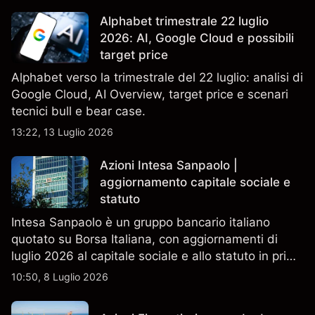
Alphabet trimestrale 22 luglio
2026: AI, Google Cloud e possibili
target price
Alphabet verso la trimestrale del 22 luglio: analisi di
Google Cloud, AI Overview, target price e scenari
tecnici bull e bear case.
13:22, 13 Luglio 2026
Azioni Intesa Sanpaolo |
aggiornamento capitale sociale e
statuto
Intesa Sanpaolo è un gruppo bancario italiano
quotato su Borsa Italiana, con aggiornamenti di
luglio 2026 al capitale sociale e allo statuto in primo
piano. Esplora i target price ISP di terze parti e
10:50, 8 Luglio 2026
l'analisi tecnica. Le performance passate non sono
un indicatore affidabile dei risultati futuri.