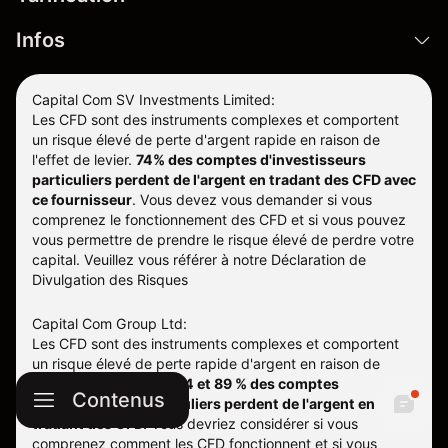
Infos
Capital Com SV Investments Limited:
Les CFD sont des instruments complexes et comportent
un risque élevé de perte d'argent rapide en raison de
l'effet de levier.
74% des comptes d'investisseurs
particuliers perdent de l'argent en tradant des CFD avec
ce fournisseur
.
Vous devez vous demander si vous
comprenez le fonctionnement des CFD et si vous pouvez
vous permettre de prendre le risque élevé de perdre votre
capital. Veuillez vous référer à notre
Déclaration de
Divulgation des Risques
Capital Com Group Ltd:
Les CFD sont des instruments complexes et comportent
un risque élevé de perte rapide d'argent en raison de
l'effet de levier.
Entre 74 et 89 % des comptes
Contenus
d'investisseurs particuliers perdent de l'argent en
tradant des CFD.
Vous devriez considérer si vous
comprenez comment les CFD fonctionnent et si vous