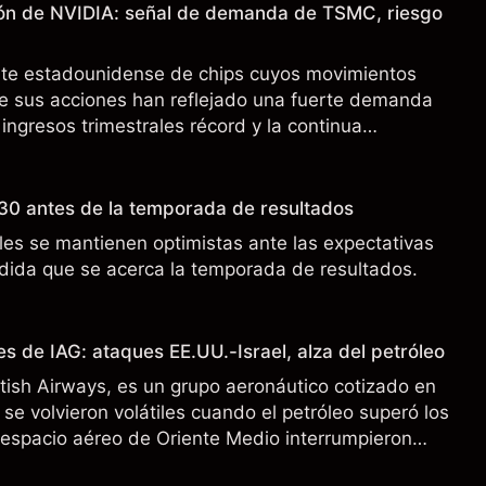
ión de NVIDIA: señal de demanda de TSMC, riesgo
nte estadounidense de chips cuyos movimientos
de sus acciones han reflejado una fuerte demanda
 ingresos trimestrales récord y la continua
o a los controles de exportación de EE.UU. que
 China.
30 antes de la temporada de resultados
es se mantienen optimistas ante las expectativas
ida que se acerca la temporada de resultados.
s de IAG: ataques EE.UU.-Israel, alza del petróleo
ritish Airways, es un grupo aeronáutico cotizado en
se volvieron volátiles cuando el petróleo superó los
l espacio aéreo de Oriente Medio interrumpieron
 pasado no es un indicador fiable de resultados