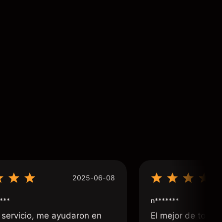
2025-06-08
***
n*******
 servicio, me ayudaron en
El mejor de todos