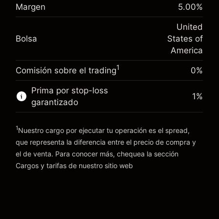
Margen. Tu inversión
$1,000.00
(-$4.31)
posición
Margen
5.00
%
Ajuste de financiamiento
Tamaño de la operación con apalancamiento
-0.000654
United
nocturno
~
$20,000.00
%
Bolsa
States of
Cargos por el valor total de la
Dinero del apalancamiento ~ $
$19,000.00
(-$0.13)
posición
America
Tamaño de la operación con apalancamiento
1
Comisión sobre el trading
0%
Ir a la plataforma
~
$20,000.00
Dinero del apalancamiento ~ $
$19,000.00
Prima por stop-loss
1
%
garantizado
Ir a la plataforma
1
Nuestro cargo por ejecutar tu operación es el spread,
que representa la diferencia entre el precio de compra y
el de venta. Para conocer más, chequea la sección
Cargos y tarifas
Cargos y tarifas
de nuestro sitio web