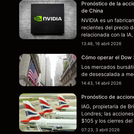
Pronóstico de la acc
de China
NVIDIA es un fabrica
recientes del precio 
relacionada con la IA,
incertidumbre en torn
13:48, 16 abril 2026
afectan las ventas en
Cómo operar el Dow 
Los mercados bursátil
de desescalada a med
14:43, 14 abril 2026
Pronóstico de accione
IAG, propietaria de B
Londres; las acciones 
$105 y los cierres de
rutas. El rendimiento
07:23, 3 abril 2026