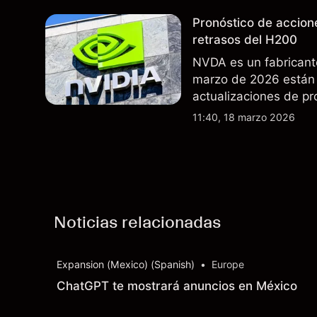
futuros..
Pronóstico de accion
retrasos del H200
NVDA es un fabricant
marzo de 2026 están 
actualizaciones de pr
exportaciones del H2
11:40, 18 marzo 2026
indicador fiable de re
Noticias relacionadas
Expansion (Mexico) (Spanish)
•
Europe
ChatGPT te mostrará anuncios en México