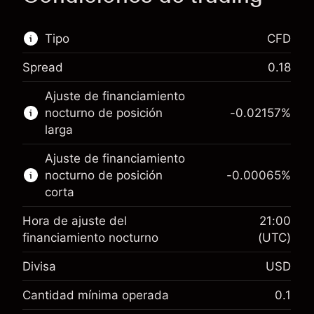
Tipo
CFD
Spread
0.18
Este mercado financiero está disponible para
Ajuste de financiamiento
hacer trading con CFD.
nocturno de posición
-0.02157
%
Obtén más información sobre:
larga
CFD
Ajuste de financiamiento
nocturno de posición
-0.00065
%
corta
Hora de ajuste del
21:00
financiamiento nocturno
(UTC)
Margen. Tu inversión
$1,000.00
Divisa
USD
Ajuste de financiamiento
-0.021568
nocturno
Cantidad mínima operada
0.1
%
Cargos por el valor total de la