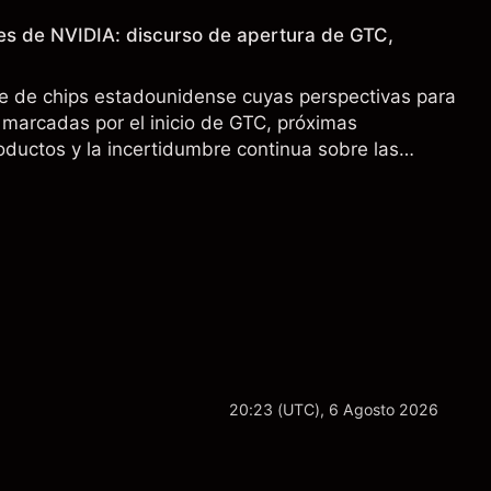
es de NVIDIA: discurso de apertura de GTC,
e de chips estadounidense cuyas perspectivas para
marcadas por el inicio de GTC, próximas
oductos y la incertidumbre continua sobre las
00 a China. El rendimiento pasado no es un
sultados futuros.
20:23 (UTC), 6 Agosto 2026