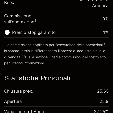
Dimensione dell'operazione a leva
-0.000682
Borsa
finanziamento overnight
America
~
$5,000.00
%
Oneri per l'intero valore della
Denaro da leva ~
$4,000.00
(-$0.03)
Commissione
posizione
0%
1
sull'operazione
Dimensione dell'operazione a leva
Vai alla piattaforma
~
$5,000.00
Premio stop garantito
1
%
Denaro da leva ~
$4,000.00
1
La commissione applicata per l'esecuzione delle operazioni è
lo spread, ossia la differenza tra il prezzo di acquisto e quello
Vai alla piattaforma
di vendita. Vai alla sezione
Oneri e commissioni
del nostro sito
per ulteriori informazioni
oneri e commissioni
Statistiche Principali
Chiusura prec.
25.65
Apertura
25.9
Variazione a 1 Anno
-22.25%