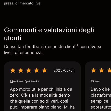
prezzi di mercato live.
Commenti e valutazioni degli
utenti
1
Consulta i feedback dei nostri clienti
con diversi
livelli di esperienza.
2025-06-04
M****** D*******
F****
App molto utile per chi inizia da
Devo dire
zero. C’è sia la modalità demo
piattaform
che quella con soldi veri, così
semplice, 
puoi imparare piano piano. Mi ha
sopratutto