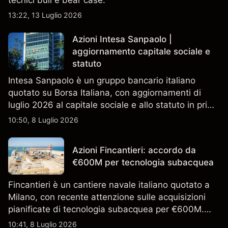
tecnici bull e bear case.
13:22, 13 Luglio 2026
Azioni Intesa Sanpaolo |
aggiornamento capitale sociale e
statuto
Intesa Sanpaolo è un gruppo bancario italiano
quotato su Borsa Italiana, con aggiornamenti di
luglio 2026 al capitale sociale e allo statuto in primo
piano. Esplora i target price ISP di terze parti e
10:50, 8 Luglio 2026
l'analisi tecnica. Le performance passate non sono
un indicatore affidabile dei risultati futuri.
Azioni Fincantieri: accordo da
€600M per tecnologia subacquea
Fincantieri è un cantiere navale italiano quotato a
Milano, con recente attenzione sulle acquisizioni
pianificate di tecnologia subacquea per €600M.
Scopri i target di prezzo FCT di terze parti e l'analisi
10:41, 8 Luglio 2026