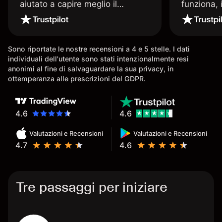
aiutato a capire meglio il
funziona, 
trading. La consiglio a chi parte
Davide e' 
senza esperienza.
spiega qu
conoscenz
Sono riportate le nostre recensioni a 4 e 5 stelle. I dati
consigliat
individuali dell'utente sono stati intenzionalmente resi
anonimi al fine di salvaguardare la sua privacy, in
ottemperanza alle prescrizioni del GDPR.
4.6
4.6
Valutazioni e Recensioni
Valutazioni e Recensioni
4.7
4.6
Tre passaggi per iniziare