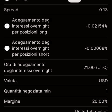
Spread
0.13
Questo strumento finanziario è disponibile
Adeguamento degli
per il trading di CFD e knock-out.
interessi overnight
-0.02154
%
Scopri di più su:
per posizioni long
CFD
Adeguamento degli
Knock-out
interessi overnight
-0.00068
%
per posizioni short
Ora di adeguamento
21:00
(UTC)
degli interessi overnight
Margine. Il tuo
$1,000.00
Valuta
USD
investimento
Adeguamento
Quantità negoziata min
1
-0.02154
finanziamento overnight
Margine. Il tuo
%
$1,000.00
Oneri per l'intero valore della
Margine
20.00
%
investimento
(-$1.08)
posizione
Adeguamento
United States of