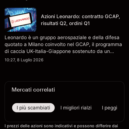
tecnica. Le performance passate non sono un
indicatore affidabile dei risultati futuri.
Azioni Leonardo: contratto GCAP,
risultati Q2, ordini Q1
Leonardo è un gruppo aerospaziale e della difesa
quotato a Milano coinvolto nel GCAP, il programma
di caccia UK-Italia-Giappone sostenuto da un
contratto da 4,6 miliardi di sterline. I risultati
10:27, 8 Luglio 2026
passati non sono un indicatore affidabile dei
risultati futuri.
Mercati correlati
I più scambiati
I migliori rialzi
I peggiori r
I prezzi delle azioni sono indicativi e possono differire dai