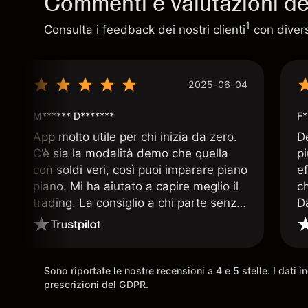
Commenti e valutazioni deg
1
Consulta i feedback dei nostri clienti
con diversi
2025-06-04
M****** D*******
F*
App molto utile per chi inizia da zero.
D
C’è sia la modalità demo che quella
p
con soldi veri, così puoi imparare piano
ef
piano. Mi ha aiutato a capire meglio il
c
trading. La consiglio a chi parte senza
D
esperienza.
q
ar
Sono riportate le nostre recensioni a 4 e 5 stelle. I dati 
prescrizioni del GDPR.