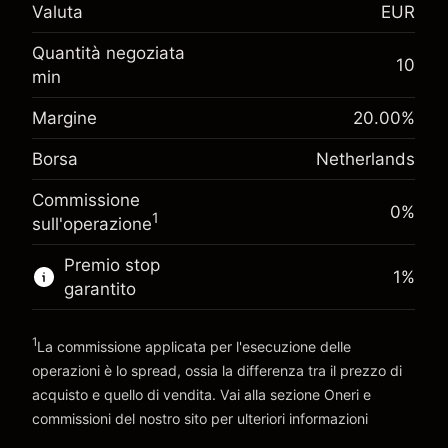
Adeguamento
Valuta
-0.017307
EUR
finanziamento overnight
%
Oneri per l'intero valore della
Quantità negoziata
Margine. Il tuo
(-€0.87)
10
posizione
€1,000.00
min
investimento
Dimensione dell'operazione a leva ~
€5,000.00
Adeguamento
Margine
20.00
%
Denaro da leva ~
€4,000.00
-0.004915
finanziamento overnight
%
Borsa
Netherlands
Oneri per l'intero valore della
(-€0.25)
posizione
Vai alla piattaforma
Commissione
Dimensione dell'operazione a leva ~
€5,000.00
0%
1
sull'operazione
Denaro da leva ~
€4,000.00
Premio stop
1
%
garantito
Vai alla piattaforma
1
La commissione applicata per l'esecuzione delle
operazioni è lo spread, ossia la differenza tra il prezzo di
acquisto e quello di vendita. Vai alla sezione
Oneri e
commissioni
del nostro sito per ulteriori informazioni