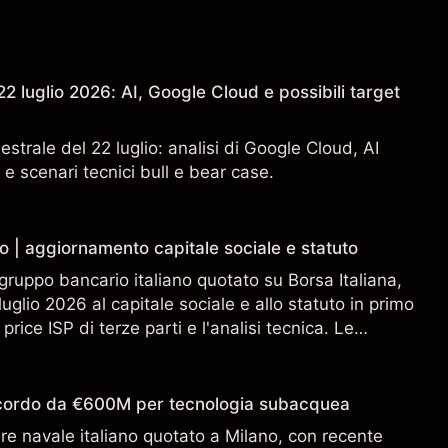
2 luglio 2026: AI, Google Cloud e possibili target
estrale del 22 luglio: analisi di Google Cloud, AI
 e scenari tecnici bull e bear case.
o | aggiornamento capitale sociale e statuto
gruppo bancario italiano quotato su Borsa Italiana,
uglio 2026 al capitale sociale e allo statuto in primo
 price ISP di terze parti e l'analisi tecnica. Le
n sono un indicatore affidabile dei risultati futuri.
accordo da €600M per tecnologia subacquea
ere navale italiano quotato a Milano, con recente