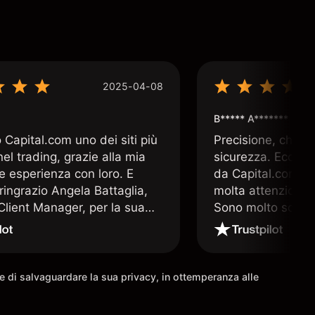
2025-04-08
B***** A*******
Capital.com uno dei siti più
Precisione, chiar
 nel trading, grazie alla mia
sicurezza. Ecco q
e esperienza con loro. E
da Capital.com. 
ringrazio Angela Battaglia,
molta attenzione a
lient Manager, per la sua
Sono molto soddis
a altamente professionale e
che offre Capital
a. E nulla è più prezioso nel
 un valido supporto operativo
come io ho avuto la
ine di salvaguardare la sua privacy, in ottemperanza alle
à di avere.