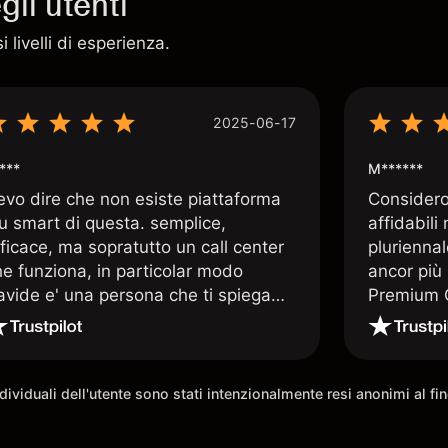
li utenti
 livelli di esperienza.
2025-06-17
***
M******
evo dire che non esiste piattaforma
Considero 
iu smart di questa. semplice,
affidabili
ficace, ma sopratutto un call center
pluriennal
he funziona, in particolar modo
ancor più 
avide e' una persona che ti spiega
Premium C
uando le tue conoscenze non
assistenz
rivano. super consigliata
qualificat
trading di
e morale 
individuali dell'utente sono stati intenzionalmente resi anonimi al f
possibilit