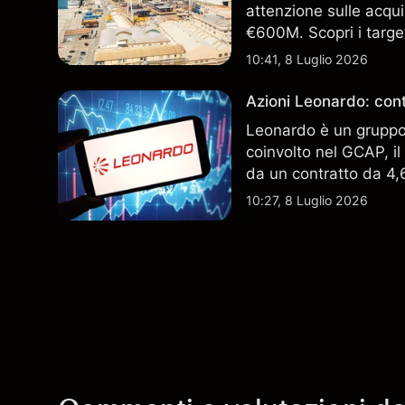
attenzione sulle acqui
€600M. Scopri i target
performance passate no
10:41, 8 Luglio 2026
Azioni Leonardo: cont
Leonardo è un gruppo 
coinvolto nel GCAP, i
da un contratto da 4,6 
indicatore affidabile de
10:27, 8 Luglio 2026