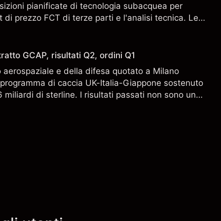
sizioni pianificate di tecnologia subacquea per
 di prezzo FCT di terze parti e l'analisi tecnica. Le
n sono un indicatore affidabile dei risultati futuri.
ratto GCAP, risultati Q2, ordini Q1
aerospaziale e della difesa quotato a Milano
l programma di caccia UK-Italia-Giappone sostenuto
miliardi di sterline. I risultati passati non sono un
i risultati futuri.