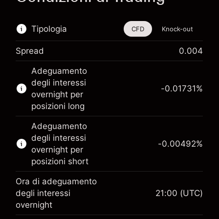
Tipologia
CFD
Knock-out
Spread
0.004
Questo strumento finanziario è disponibile per
Adeguamento
il trading di CFD e knock-out.
degli interessi
-0.01731
%
Scopri di più su:
overnight per
posizioni long
CFD
Knock-out
Adeguamento
degli interessi
-0.00492
%
overnight per
posizioni short
Ora di adeguamento
Margine. Il tuo
degli interessi
21:00
(UTC)
€1,000.00
investimento
overnight