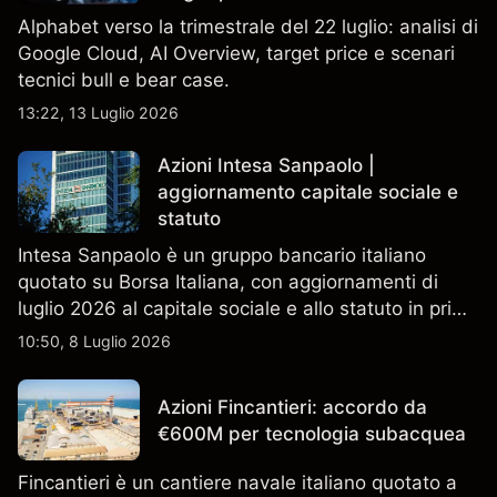
Alphabet verso la trimestrale del 22 luglio: analisi di
Google Cloud, AI Overview, target price e scenari
tecnici bull e bear case.
13:22, 13 Luglio 2026
Azioni Intesa Sanpaolo |
aggiornamento capitale sociale e
statuto
Intesa Sanpaolo è un gruppo bancario italiano
quotato su Borsa Italiana, con aggiornamenti di
luglio 2026 al capitale sociale e allo statuto in primo
piano. Esplora i target price ISP di terze parti e
10:50, 8 Luglio 2026
l'analisi tecnica. Le performance passate non sono
un indicatore affidabile dei risultati futuri.
Azioni Fincantieri: accordo da
€600M per tecnologia subacquea
Fincantieri è un cantiere navale italiano quotato a