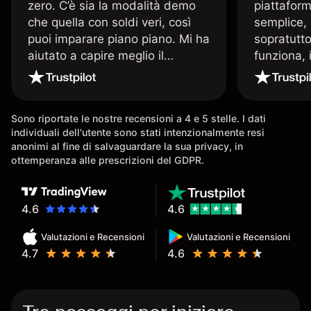
zero. C’è sia la modalità demo
piattaform
che quella con soldi veri, così
semplice, 
puoi imparare piano piano. Mi ha
sopratutto
aiutato a capire meglio il
funziona, 
trading. La consiglio a chi parte
Davide e' 
senza esperienza.
spiega qu
conoscenz
Sono riportate le nostre recensioni a 4 e 5 stelle. I dati
consigliat
individuali dell'utente sono stati intenzionalmente resi
anonimi al fine di salvaguardare la sua privacy, in
ottemperanza alle prescrizioni del GDPR.
4.6
4.6
Valutazioni e Recensioni
Valutazioni e Recensioni
4.7
4.6