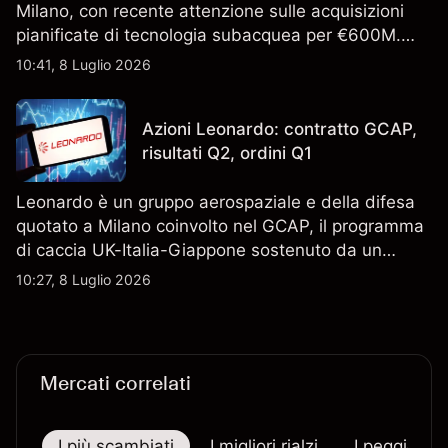
Milano, con recente attenzione sulle acquisizioni
pianificate di tecnologia subacquea per €600M.
Scopri i target di prezzo FCT di terze parti e l'analisi
10:41, 8 Luglio 2026
tecnica. Le performance passate non sono un
indicatore affidabile dei risultati futuri.
Azioni Leonardo: contratto GCAP,
risultati Q2, ordini Q1
Leonardo è un gruppo aerospaziale e della difesa
quotato a Milano coinvolto nel GCAP, il programma
di caccia UK-Italia-Giappone sostenuto da un
contratto da 4,6 miliardi di sterline. I risultati
10:27, 8 Luglio 2026
passati non sono un indicatore affidabile dei
risultati futuri.
Mercati correlati
I più scambiati
I migliori rialzi
I peggiori r