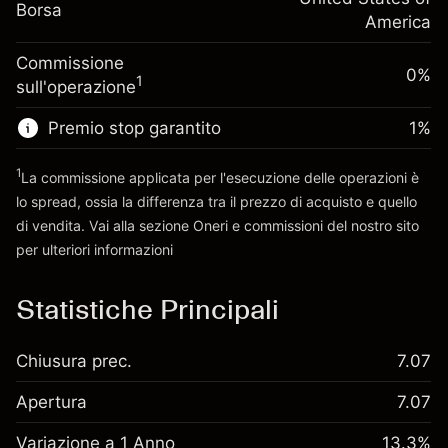
Dimensione dell'operazione a leva
-0.000682
Borsa
finanziamento overnight
America
~
$5,000.00
%
Oneri per l'intero valore della
Denaro da leva ~
$4,000.00
(-$0.03)
Commissione
posizione
0%
1
sull'operazione
Dimensione dell'operazione a leva
Vai alla piattaforma
~
$5,000.00
Premio stop garantito
1
%
Denaro da leva ~
$4,000.00
1
La commissione applicata per l'esecuzione delle operazioni è
lo spread, ossia la differenza tra il prezzo di acquisto e quello
Vai alla piattaforma
di vendita. Vai alla sezione
Oneri e commissioni
del nostro sito
per ulteriori informazioni
oneri e commissioni
Statistiche Principali
Chiusura prec.
7.07
Apertura
7.07
Variazione a 1 Anno
13.3%