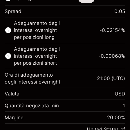
Spread
0.05
Questo strumento finanziario è disponibile
Adeguamento degli
per il trading di CFD e knock-out.
interessi overnight
-0.02154
%
Scopri di più su:
per posizioni long
CFD
Adeguamento degli
Knock-out
interessi overnight
-0.00068
%
per posizioni short
Ora di adeguamento
21:00
(UTC)
degli interessi overnight
Margine. Il tuo
$1,000.00
Valuta
USD
investimento
Adeguamento
Quantità negoziata min
1
-0.02154
finanziamento overnight
Margine. Il tuo
%
$1,000.00
Oneri per l'intero valore della
Margine
20.00
%
investimento
(-$1.08)
posizione
Adeguamento
United States of