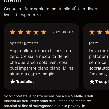
1
Consulta i feedback dei nostri clienti
con diversi
livelli di esperienza.
2025-06-04
M****** D*******
F****
App molto utile per chi inizia da
Devo dire
zero. C’è sia la modalità demo
piattaform
che quella con soldi veri, così
semplice, 
puoi imparare piano piano. Mi ha
sopratutto
aiutato a capire meglio il
funziona, 
trading. La consiglio a chi parte
Davide e' 
senza esperienza.
spiega qu
conoscenz
Sono riportate le nostre recensioni a 4 e 5 stelle. I dati
consigliat
individuali dell'utente sono stati intenzionalmente resi
anonimi al fine di salvaguardare la sua privacy, in