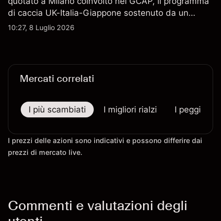
quotato a Milano coinvolto nel GCAP, il programma
di caccia UK-Italia-Giappone sostenuto da un
contratto da 4,6 miliardi di sterline. I risultati
10:27, 8 Luglio 2026
passati non sono un indicatore affidabile dei
risultati futuri.
Mercati correlati
I più scambiati
I migliori rialzi
I peggiori r
I prezzi delle azioni sono indicativi e possono differire dai
prezzi di mercato live.
Commenti e valutazioni degli
utenti