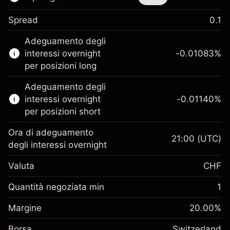
Spread
0.1
Questo strumento finanziario è disponibile
Adeguamento degli
per il trading di CFD e knock-out.
interessi overnight
-0.01083
%
Scopri di più su:
per posizioni long
CFD
Adeguamento degli
Knock-out
interessi overnight
-0.01140
%
per posizioni short
Ora di adeguamento
21:00
(UTC)
degli interessi overnight
Margine. Il tuo
CHF 1,000.00
Valuta
CHF
investimento
Adeguamento
Quantità negoziata min
1
finanziamento
Margine. Il tuo
-0.010826
%
CHF 1,000.00
Margine
overnight
20.00
%
investimento
(-CHF 0.54)
Oneri per l'intero valore
Borsa
Adeguamento
Switzerland
della posizione