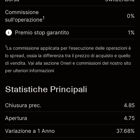
finanziamento
Dimensione dell'operazione a leva
-0.011396
%
Commissione
overnight
0%
~
CHF 5,000.00
(-CHF 0.57)
1
sull'operazione
Oneri per l'intero valore
Denaro da leva ~
CHF 4,000.00
della posizione
Premio stop garantito
1
%
Dimensione dell'operazione a leva
Vai alla piattaforma
~
CHF 5,000.00
1
La commissione applicata per l'esecuzione delle operazioni è
Denaro da leva ~
CHF 4,000.00
lo spread, ossia la differenza tra il prezzo di acquisto e quello
di vendita. Vai alla sezione
Oneri e commissioni
del nostro sito
per ulteriori informazioni
Vai alla piattaforma
oneri e commissioni
Statistiche Principali
Chiusura prec.
4.85
Apertura
4.75
Variazione a 1 Anno
37.68%