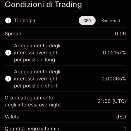
Condizioni di Trading
Tipologia
CFD
Knock-out
Spread
0.09
Questo strumento finanziario è disponibile
Adeguamento degli
per il trading di CFD e knock-out.
interessi overnight
-0.02157
%
Scopri di più su:
per posizioni long
CFD
Adeguamento degli
Knock-out
interessi overnight
-0.00065
%
per posizioni short
Ora di adeguamento
21:00
(UTC)
degli interessi overnight
Margine. Il tuo
$1,000.00
Valuta
USD
investimento
Adeguamento
Quantità negoziata min
1
-0.021568