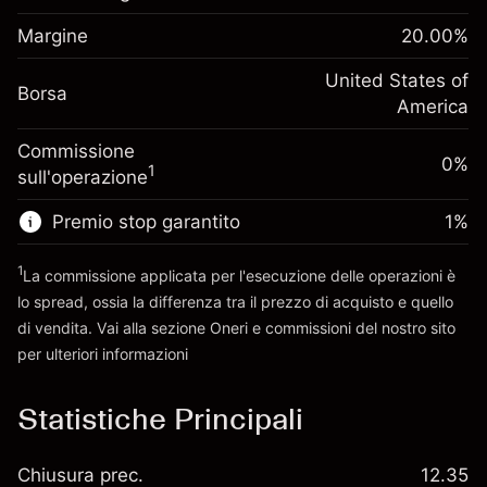
finanziamento overnight
Margine. Il tuo
%
$1,000.00
Oneri per l'intero valore della
Margine
20.00
%
investimento
(-$1.08)
posizione
Adeguamento
United States of
Dimensione dell'operazione a leva
-0.000654
Borsa
finanziamento overnight
America
~
$5,000.00
%
Oneri per l'intero valore della
Denaro da leva ~
$4,000.00
(-$0.03)
Commissione
posizione
0%
1
sull'operazione
Dimensione dell'operazione a leva
Vai alla piattaforma
~
$5,000.00
Premio stop garantito
1
%
Denaro da leva ~
$4,000.00
1
La commissione applicata per l'esecuzione delle operazioni è
lo spread, ossia la differenza tra il prezzo di acquisto e quello
Vai alla piattaforma
di vendita. Vai alla sezione
Oneri e commissioni
del nostro sito
per ulteriori informazioni
oneri e commissioni
Statistiche Principali
Chiusura prec.
12.35