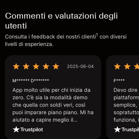
Commenti e valutazioni degli
utenti
1
Consulta i feedback dei nostri clienti
con diversi
livelli di esperienza.
2025-06-04
M****** D*******
F****
App molto utile per chi inizia da
Devo dire
zero. C’è sia la modalità demo
piattaform
che quella con soldi veri, così
semplice, 
puoi imparare piano piano. Mi ha
sopratutto
aiutato a capire meglio il
funziona, 
trading. La consiglio a chi parte
Davide e' 
senza esperienza.
spiega qu