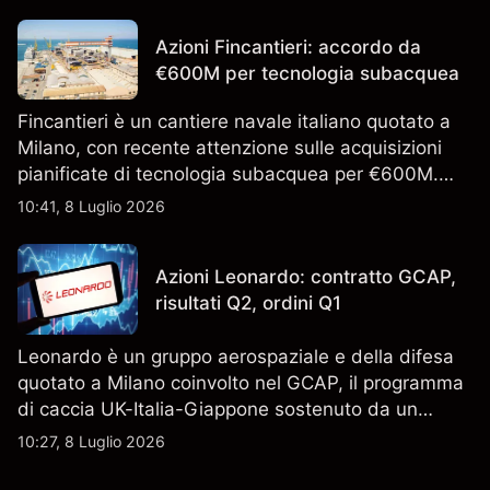
l'analisi tecnica. Le performance passate non sono
un indicatore affidabile dei risultati futuri.
Azioni Fincantieri: accordo da
€600M per tecnologia subacquea
Fincantieri è un cantiere navale italiano quotato a
Milano, con recente attenzione sulle acquisizioni
pianificate di tecnologia subacquea per €600M.
Scopri i target di prezzo FCT di terze parti e l'analisi
10:41, 8 Luglio 2026
tecnica. Le performance passate non sono un
indicatore affidabile dei risultati futuri.
Azioni Leonardo: contratto GCAP,
risultati Q2, ordini Q1
Leonardo è un gruppo aerospaziale e della difesa
quotato a Milano coinvolto nel GCAP, il programma
di caccia UK-Italia-Giappone sostenuto da un
contratto da 4,6 miliardi di sterline. I risultati
10:27, 8 Luglio 2026
passati non sono un indicatore affidabile dei
risultati futuri.