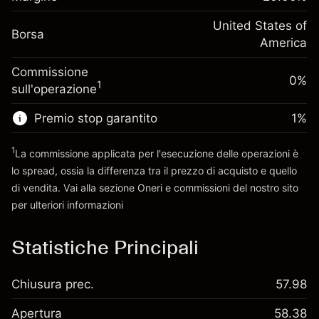
investimento
(-$1.08)
posizione
Adeguamento
United States of
Dimensione dell'operazione a leva
-0.000654
Borsa
finanziamento overnight
America
~
$5,000.00
%
Oneri per l'intero valore della
Denaro da leva ~
$4,000.00
(-$0.03)
Commissione
posizione
0%
1
sull'operazione
Dimensione dell'operazione a leva
Vai alla piattaforma
~
$5,000.00
Premio stop garantito
1
%
Denaro da leva ~
$4,000.00
1
La commissione applicata per l'esecuzione delle operazioni è
lo spread, ossia la differenza tra il prezzo di acquisto e quello
Vai alla piattaforma
di vendita. Vai alla sezione
Oneri e commissioni
del nostro sito
per ulteriori informazioni
oneri e commissioni
Statistiche Principali
Chiusura prec.
57.98
Apertura
58.38