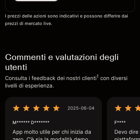
I prezzi delle azioni sono indicativi e possono differire dai
prezzi di mercato live.
Commenti e valutazioni degli
utenti
1
Consulta i feedback dei nostri clienti
con diversi
livelli di esperienza.
2025-06-04
M****** D*******
F****
App molto utile per chi inizia da
Devo dire
zero. C’è sia la modalità demo
piattaform