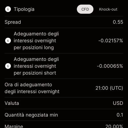
Tipologia
CFD
Knock-out
Spread
0.55
Questo strumento finanziario è disponibile
Adeguamento degli
per il trading di CFD e knock-out.
interessi overnight
-0.02157
%
Scopri di più su:
per posizioni long
CFD
Adeguamento degli
Knock-out
interessi overnight
-0.00065
%
per posizioni short
Ora di adeguamento
21:00
(UTC)
degli interessi overnight
Margine. Il tuo
$1,000.00
Valuta
USD
investimento
Adeguamento
Quantità negoziata min
0.1
-0.021568
finanziamento overnight
Margine. Il tuo
%
$1,000.00
Oneri per l'intero valore della
Margine
20.00
%