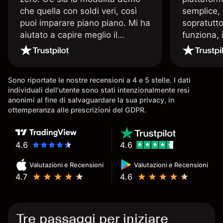
che quella con soldi veri, così
semplice, 
puoi imparare piano piano. Mi ha
sopratutto
aiutato a capire meglio il
funziona, 
trading. La consiglio a chi parte
Davide e' 
senza esperienza.
spiega qu
conoscenz
Sono riportate le nostre recensioni a 4 e 5 stelle. I dati
consigliat
individuali dell'utente sono stati intenzionalmente resi
anonimi al fine di salvaguardare la sua privacy, in
ottemperanza alle prescrizioni del GDPR.
4.6
4.6
Valutazioni e Recensioni
Valutazioni e Recensioni
4.7
4.6
Tre passaggi per iniziare