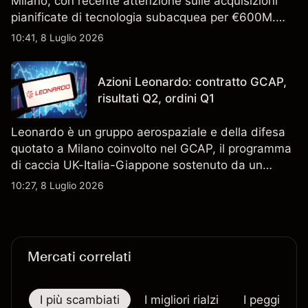
Milano, con recente attenzione sulle acquisizioni
pianificate di tecnologia subacquea per €600M.
Scopri i target di prezzo FCT di terze parti e l'analisi
10:41, 8 Luglio 2026
tecnica. Le performance passate non sono un
indicatore affidabile dei risultati futuri.
Azioni Leonardo: contratto GCAP,
risultati Q2, ordini Q1
Leonardo è un gruppo aerospaziale e della difesa
quotato a Milano coinvolto nel GCAP, il programma
di caccia UK-Italia-Giappone sostenuto da un
contratto da 4,6 miliardi di sterline. I risultati
10:27, 8 Luglio 2026
passati non sono un indicatore affidabile dei
risultati futuri.
Mercati correlati
I più scambiati
I migliori rialzi
I peggiori r