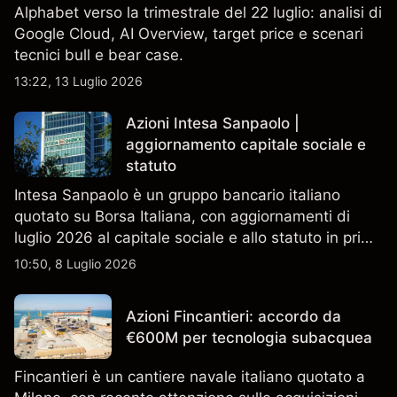
Alphabet verso la trimestrale del 22 luglio: analisi di
Google Cloud, AI Overview, target price e scenari
tecnici bull e bear case.
13:22, 13 Luglio 2026
Azioni Intesa Sanpaolo |
aggiornamento capitale sociale e
statuto
Intesa Sanpaolo è un gruppo bancario italiano
quotato su Borsa Italiana, con aggiornamenti di
luglio 2026 al capitale sociale e allo statuto in primo
piano. Esplora i target price ISP di terze parti e
10:50, 8 Luglio 2026
l'analisi tecnica. Le performance passate non sono
un indicatore affidabile dei risultati futuri.
Azioni Fincantieri: accordo da
€600M per tecnologia subacquea
Fincantieri è un cantiere navale italiano quotato a