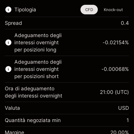
Tipologia
CFD
Knock-out
Spread
0.4
Questo strumento finanziario è disponibile
Adeguamento degli
per il trading di CFD e knock-out.
interessi overnight
-0.02154
%
Scopri di più su:
per posizioni long
CFD
Adeguamento degli
Knock-out
interessi overnight
-0.00068
%
per posizioni short
Ora di adeguamento
21:00
(UTC)
degli interessi overnight
Margine. Il tuo
$1,000.00
Valuta
USD
investimento
Adeguamento
Quantità negoziata min
1
-0.02154
finanziamento overnight
Margine. Il tuo
%
$1,000.00
Oneri per l'intero valore della
Margine
20.00
%