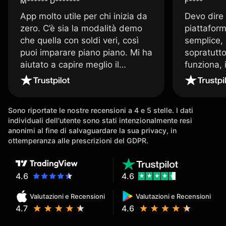
M****** D*******
F****
App molto utile per chi inizia da
Devo dire
zero. C’è sia la modalità demo
piattaform
che quella con soldi veri, così
semplice, 
puoi imparare piano piano. Mi ha
sopratutto
aiutato a capire meglio il
funziona, 
trading. La consiglio a chi parte
Davide e' 
senza esperienza.
spiega qu
conoscenz
Sono riportate le nostre recensioni a 4 e 5 stelle. I dati
consigliat
individuali dell'utente sono stati intenzionalmente resi
anonimi al fine di salvaguardare la sua privacy, in
ottemperanza alle prescrizioni del GDPR.
4.6
4.6
Valutazioni e Recensioni
Valutazioni e Recensioni
4.7
4.6