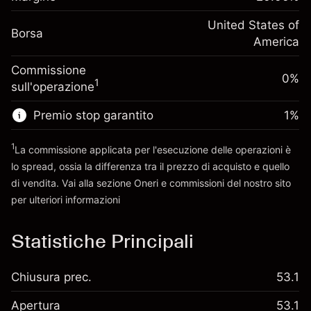
investimento
(-$1.08)
posizione
Adeguamento
United States of
Dimensione dell'operazione a leva
-0.000682
Borsa
finanziamento overnight
America
~
$5,000.00
%
Oneri per l'intero valore della
Denaro da leva ~
$4,000.00
(-$0.03)
Commissione
posizione
0%
1
sull'operazione
Dimensione dell'operazione a leva
Vai alla piattaforma
~
$5,000.00
Premio stop garantito
1
%
Denaro da leva ~
$4,000.00
1
La commissione applicata per l'esecuzione delle operazioni è
lo spread, ossia la differenza tra il prezzo di acquisto e quello
Vai alla piattaforma
di vendita. Vai alla sezione
Oneri e commissioni
del nostro sito
per ulteriori informazioni
oneri e commissioni
Statistiche Principali
Chiusura prec.
53.1
Apertura
53.1