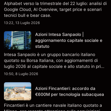
Alphabet verso la trimestrale del 22 luglio: analisi di
Google Cloud, AI Overview, target price e scenari
tecnici bull e bear case.
13:22, 13 Luglio 2026
Azioni Intesa Sanpaolo |
aggiornamento capitale sociale e
statuto
Intesa Sanpaolo è un gruppo bancario italiano
quotato su Borsa Italiana, con aggiornamenti di
luglio 2026 al capitale sociale e allo statuto in primo
piano. Esplora i target price ISP di terze parti e
10:50, 8 Luglio 2026
l'analisi tecnica. Le performance passate non sono
un indicatore affidabile dei risultati futuri.
Azioni Fincantieri: accordo da
€600M per tecnologia subacquea
Fincantieri è un cantiere navale italiano quotato a