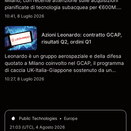
Milano, con recente attenzione sulle acquisizioni
pianificate di tecnologia subacquea per €600M.
Scopri i target di prezzo FCT di terze parti e l'analisi
10:41, 8 Luglio 2026
tecnica. Le performance passate non sono un
indicatore affidabile dei risultati futuri.
Azioni Leonardo: contratto GCAP,
risultati Q2, ordini Q1
Leonardo è un gruppo aerospaziale e della difesa
quotato a Milano coinvolto nel GCAP, il programma
di caccia UK-Italia-Giappone sostenuto da un
contratto da 4,6 miliardi di sterline. I risultati
10:27, 8 Luglio 2026
passati non sono un indicatore affidabile dei
risultati futuri.
Public Technologies
•
Europe
21:03 (UTC), 4 Agosto 2026