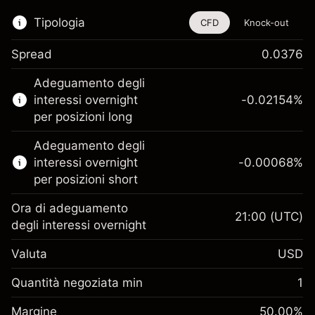
Tipologia
CFD
Knock-out
Spread
0.0376
Questo strumento finanziario è disponibile
Adeguamento degli
per il trading di CFD e knock-out.
interessi overnight
-0.02154
%
Scopri di più su:
per posizioni long
CFD
Adeguamento degli
Knock-out
interessi overnight
-0.00068
%
per posizioni short
Ora di adeguamento
21:00
(UTC)
degli interessi overnight
Margine. Il tuo
$1,000.00
Valuta
USD
investimento
Adeguamento
Quantità negoziata min
1
-0.02154
finanziamento overnight
Margine. Il tuo
%
$1,000.00
Oneri per l'intero valore della
Margine
50.00
%