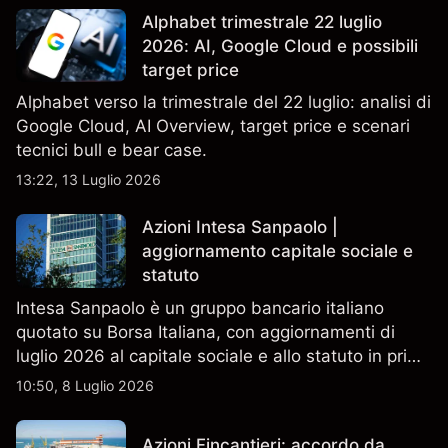
Alphabet trimestrale 22 luglio
2026: AI, Google Cloud e possibili
target price
Alphabet verso la trimestrale del 22 luglio: analisi di
Google Cloud, AI Overview, target price e scenari
tecnici bull e bear case.
13:22, 13 Luglio 2026
Azioni Intesa Sanpaolo |
aggiornamento capitale sociale e
statuto
Intesa Sanpaolo è un gruppo bancario italiano
quotato su Borsa Italiana, con aggiornamenti di
luglio 2026 al capitale sociale e allo statuto in primo
piano. Esplora i target price ISP di terze parti e
10:50, 8 Luglio 2026
l'analisi tecnica. Le performance passate non sono
un indicatore affidabile dei risultati futuri.
Azioni Fincantieri: accordo da