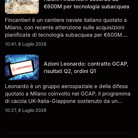
€600M per tecnologia subacquea
Fincantieri è un cantiere navale italiano quotato a
Milano, con recente attenzione sulle acquisizioni
pianificate di tecnologia subacquea per €600M.
Scopri i target di prezzo FCT di terze parti e l'analisi
10:41, 8 Luglio 2026
tecnica. Le performance passate non sono un
indicatore affidabile dei risultati futuri.
Azioni Leonardo: contratto GCAP,
risultati Q2, ordini Q1
Leonardo è un gruppo aerospaziale e della difesa
quotato a Milano coinvolto nel GCAP, il programma
di caccia UK-Italia-Giappone sostenuto da un
contratto da 4,6 miliardi di sterline. I risultati
10:27, 8 Luglio 2026
passati non sono un indicatore affidabile dei
risultati futuri.