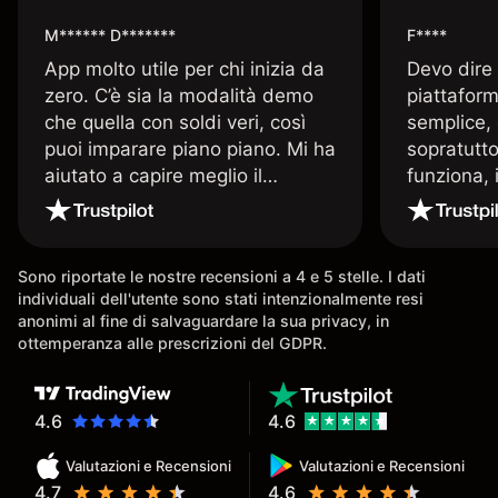
M****** D*******
F****
App molto utile per chi inizia da
Devo dire
zero. C’è sia la modalità demo
piattaform
che quella con soldi veri, così
semplice, 
puoi imparare piano piano. Mi ha
sopratutto
aiutato a capire meglio il
funziona, 
trading. La consiglio a chi parte
Davide e' 
senza esperienza.
spiega qu
conoscenz
Sono riportate le nostre recensioni a 4 e 5 stelle. I dati
consigliat
individuali dell'utente sono stati intenzionalmente resi
anonimi al fine di salvaguardare la sua privacy, in
ottemperanza alle prescrizioni del GDPR.
4.6
4.6
Valutazioni e Recensioni
Valutazioni e Recensioni
4.7
4.6