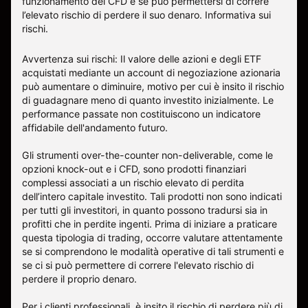
funzionamento dei CFD e se può permettersi di correre
l’elevato rischio di perdere il suo denaro.
Informativa sui
rischi
.
Avvertenza sui rischi: Il valore delle azioni e degli ETF
acquistati mediante un account di negoziazione azionaria
può aumentare o diminuire, motivo per cui è insito il rischio
di guadagnare meno di quanto investito inizialmente. Le
performance passate non costituiscono un indicatore
affidabile dell'andamento futuro.
Gli strumenti over-the-counter non-deliverable, come le
opzioni knock-out e i CFD, sono prodotti finanziari
complessi associati a un rischio elevato di perdita
dell’intero capitale investito. Tali prodotti non sono indicati
per tutti gli investitori, in quanto possono tradursi sia in
profitti che in perdite ingenti. Prima di iniziare a praticare
questa tipologia di trading, occorre valutare attentamente
se si comprendono le modalità operative di tali strumenti e
se ci si può permettere di correre l'elevato rischio di
perdere il proprio denaro.
Per i clienti professionali, è insito il rischio di perdere più di