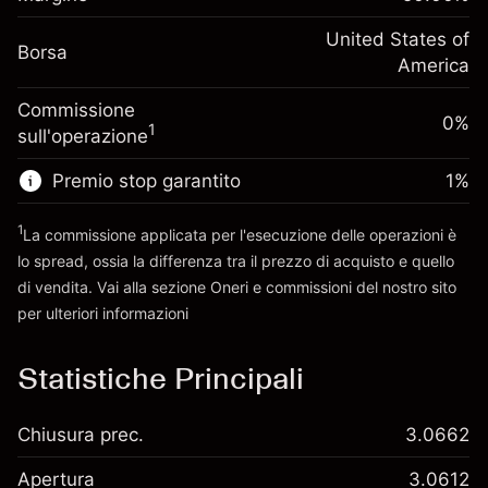
investimento
(-$0.43)
posizione
Adeguamento
United States of
Dimensione dell'operazione a leva
-0.000682
Borsa
finanziamento overnight
America
~
$2,000.00
%
Oneri per l'intero valore della
Denaro da leva ~
$1,000.00
(-$0.01)
Commissione
posizione
0%
1
sull'operazione
Dimensione dell'operazione a leva
Vai alla piattaforma
~
$2,000.00
Premio stop garantito
1
%
Denaro da leva ~
$1,000.00
1
La commissione applicata per l'esecuzione delle operazioni è
lo spread, ossia la differenza tra il prezzo di acquisto e quello
Vai alla piattaforma
di vendita. Vai alla sezione
Oneri e commissioni
del nostro sito
per ulteriori informazioni
oneri e commissioni
Statistiche Principali
Chiusura prec.
3.0662
Apertura
3.0612