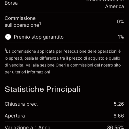
Dimensione dell'operazione a leva
-0.000654
Borsa
finanziamento overnight
America
~
$5,000.00
%
Oneri per l'intero valore della
Denaro da leva ~
$4,000.00
(-$0.03)
Commissione
posizione
0%
1
sull'operazione
Dimensione dell'operazione a leva
Vai alla piattaforma
~
$5,000.00
Premio stop garantito
1
%
Denaro da leva ~
$4,000.00
1
La commissione applicata per l'esecuzione delle operazioni è
lo spread, ossia la differenza tra il prezzo di acquisto e quello
Vai alla piattaforma
di vendita. Vai alla sezione
Oneri e commissioni
del nostro sito
per ulteriori informazioni
oneri e commissioni
Statistiche Principali
Chiusura prec.
5.26
Apertura
6.66
Variazione a 1 Anno
86.55%