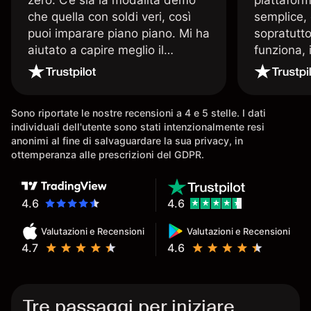
che quella con soldi veri, così
semplice, 
puoi imparare piano piano. Mi ha
sopratutto
aiutato a capire meglio il
funziona, 
trading. La consiglio a chi parte
Davide e' 
senza esperienza.
spiega qu
conoscenz
Sono riportate le nostre recensioni a 4 e 5 stelle. I dati
consigliat
individuali dell'utente sono stati intenzionalmente resi
anonimi al fine di salvaguardare la sua privacy, in
ottemperanza alle prescrizioni del GDPR.
4.6
4.6
Valutazioni e Recensioni
Valutazioni e Recensioni
4.7
4.6
Tre passaggi per iniziare