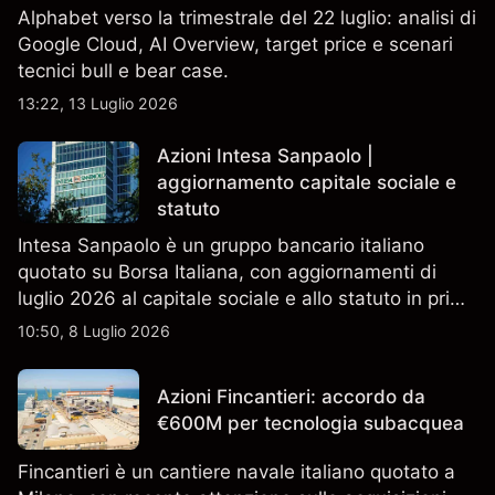
Alphabet verso la trimestrale del 22 luglio: analisi di
Google Cloud, AI Overview, target price e scenari
tecnici bull e bear case.
13:22, 13 Luglio 2026
Azioni Intesa Sanpaolo |
aggiornamento capitale sociale e
statuto
Intesa Sanpaolo è un gruppo bancario italiano
quotato su Borsa Italiana, con aggiornamenti di
luglio 2026 al capitale sociale e allo statuto in primo
piano. Esplora i target price ISP di terze parti e
10:50, 8 Luglio 2026
l'analisi tecnica. Le performance passate non sono
un indicatore affidabile dei risultati futuri.
Azioni Fincantieri: accordo da
€600M per tecnologia subacquea
Fincantieri è un cantiere navale italiano quotato a