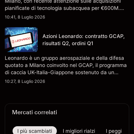
Milano, con recente attenzione sulle acquisizioni
pianificate di tecnologia subacquea per €600M.
Scopri i target di prezzo FCT di terze parti e l'analisi
10:41, 8 Luglio 2026
tecnica. Le performance passate non sono un
indicatore affidabile dei risultati futuri.
Azioni Leonardo: contratto GCAP,
risultati Q2, ordini Q1
Leonardo è un gruppo aerospaziale e della difesa
quotato a Milano coinvolto nel GCAP, il programma
di caccia UK-Italia-Giappone sostenuto da un
contratto da 4,6 miliardi di sterline. I risultati
10:27, 8 Luglio 2026
passati non sono un indicatore affidabile dei
risultati futuri.
Mercati correlati
I più scambiati
I migliori rialzi
I peggiori r