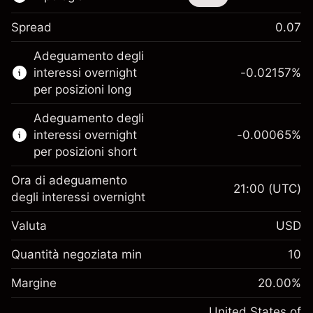
Spread
0.07
Questo strumento finanziario è disponibile
Adeguamento degli
per il trading di CFD e knock-out.
interessi overnight
-0.02157
%
Scopri di più su:
per posizioni long
CFD
Adeguamento degli
Knock-out
interessi overnight
-0.00065
%
per posizioni short
Ora di adeguamento
21:00
(UTC)
degli interessi overnight
Margine. Il tuo
$1,000.00
Valuta
USD
investimento
Adeguamento
Quantità negoziata min
10
-0.021568
finanziamento overnight
Margine. Il tuo
%
$1,000.00
Oneri per l'intero valore della
Margine
20.00
%
investimento
(-$1.08)
posizione
Adeguamento
United States of