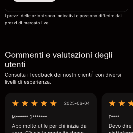
I prezzi delle azioni sono indicativi e possono differire dai
prezzi di mercato live.
Commenti e valutazioni degli
utenti
1
Consulta i feedback dei nostri clienti
con diversi
livelli di esperienza.
2025-06-04
M****** D*******
F****
App molto utile per chi inizia da
Devo dire
zero. C’è sia la modalità demo
piattaform