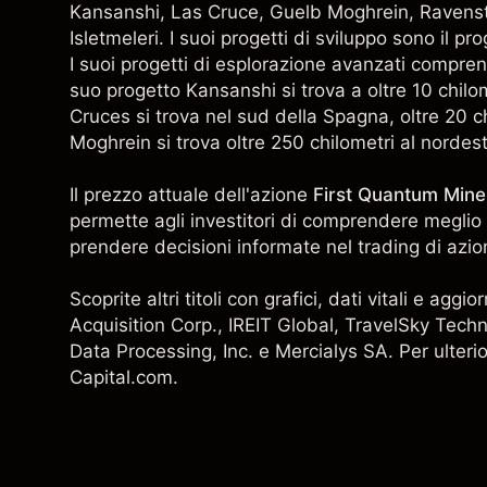
Kansanshi, Las Cruce, Guelb Moghrein, Ravensth
Isletmeleri. I suoi progetti di sviluppo sono il 
I suoi progetti di esplorazione avanzati compren
suo progetto Kansanshi si trova a oltre 10 chilom
Cruces si trova nel sud della Spagna, oltre 20 ch
Moghrein si trova oltre 250 chilometri al nordes
Il prezzo attuale dell'azione
First Quantum Mine
permette agli investitori di comprendere meglio 
prendere decisioni informate nel trading di azio
Scoprite altri titoli con grafici, dati vitali e a
Acquisition Corp.,
IREIT Global
,
TravelSky Techn
Data Processing, Inc.
e
Mercialys SA
. Per ulteri
Capital.com.