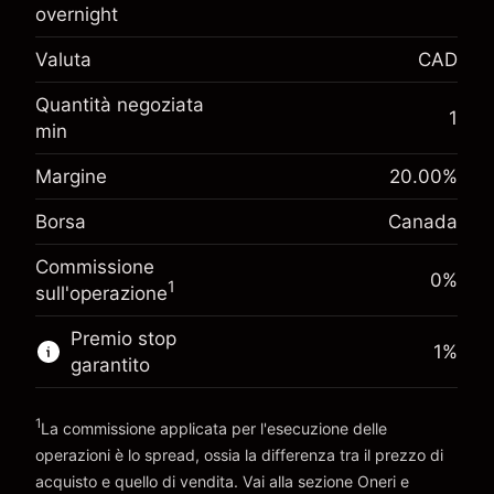
CA$1,000.00
investimento
overnight
Adeguamento
Valuta
CAD
-0.01726
%
finanziamento overnight
(-CA$0.86)
Oneri per l'intero valore della
Quantità negoziata
Margine. Il tuo
1
posizione
CA$1,000.00
min
investimento
Dimensione dell'operazione a leva
Adeguamento
Margine
20.00
%
~
CA$5,000.00
-0.004658
%
finanziamento overnight
Denaro da leva ~
CA$4,000.00
Borsa
Canada
(-CA$0.23)
Oneri per l'intero valore della
posizione
Commissione
Vai alla piattaforma
Dimensione dell'operazione a leva
0%
1
sull'operazione
~
CA$5,000.00
Denaro da leva ~
CA$4,000.00
Premio stop
1
%
garantito
Vai alla piattaforma
1
La commissione applicata per l'esecuzione delle
operazioni è lo spread, ossia la differenza tra il prezzo di
acquisto e quello di vendita. Vai alla sezione
Oneri e