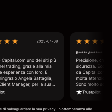
2025-04-08
B***** A*******
Capital.com uno dei siti più
Precisione, chiar
 nel trading, grazie alla mia
sicurezza. Ecco q
e esperienza con loro. E
da Capital.com. 
ringrazio Angela Battaglia,
molta attenzione a
lient Manager, per la sua
Sono molto soddis
a altamente professionale e
che offre Capital
a. E nulla è più prezioso nel
 un valido supporto operativo
come io ho avuto la
ine di salvaguardare la sua privacy, in ottemperanza alle