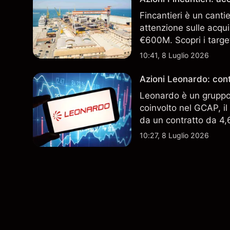
Fincantieri è un canti
attenzione sulle acqui
€600M. Scopri i target
performance passate no
10:41, 8 Luglio 2026
Azioni Leonardo: cont
Leonardo è un gruppo 
coinvolto nel GCAP, i
da un contratto da 4,6 
indicatore affidabile de
10:27, 8 Luglio 2026