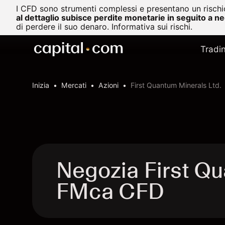
I CFD sono strumenti complessi e presentano un rischio
al dettaglio subisce perdite monetarie in seguito a n
di perdere il suo denaro.
Informativa sui rischi.
Tradi
Inizia
Mercati
Azioni
First Quantum Minerals Ltd.
Negozia First Qu
FMca CFD