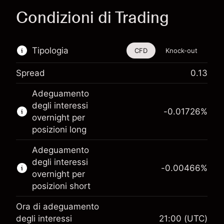
Condizioni di Trading
Tipologia
CFD
Knock-out
Spread
0.13
Questo strumento finanziario è disponibile per
Adeguamento
il trading di CFD e knock-out.
degli interessi
-0.01726
%
Scopri di più su:
overnight per
posizioni long
CFD
Knock-out
Adeguamento
degli interessi
-0.00466
%
overnight per
posizioni short
Ora di adeguamento
Margine. Il tuo
degli interessi
21:00
(UTC)