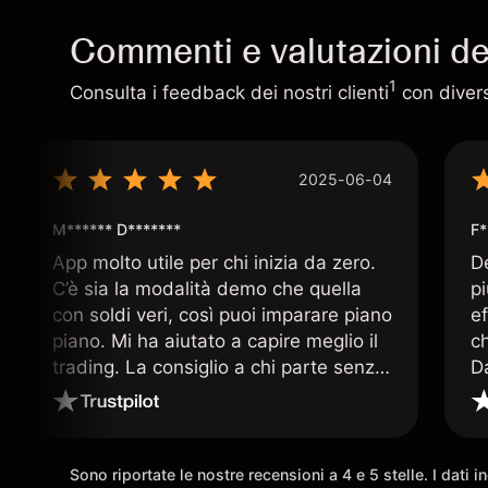
Commenti e valutazioni deg
1
Consulta i feedback dei nostri clienti
con diversi
2025-06-04
M****** D*******
F*
App molto utile per chi inizia da zero.
D
C’è sia la modalità demo che quella
p
con soldi veri, così puoi imparare piano
ef
piano. Mi ha aiutato a capire meglio il
c
trading. La consiglio a chi parte senza
D
esperienza.
q
ar
Sono riportate le nostre recensioni a 4 e 5 stelle. I dati 