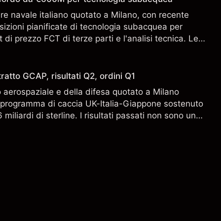
ere navale italiano quotato a Milano, con recente
sizioni pianificate di tecnologia subacquea per
 di prezzo FCT di terze parti e l'analisi tecnica. Le
n sono un indicatore affidabile dei risultati futuri.
ratto GCAP, risultati Q2, ordini Q1
aerospaziale e della difesa quotato a Milano
l programma di caccia UK-Italia-Giappone sostenuto
miliardi di sterline. I risultati passati non sono un
i risultati futuri.