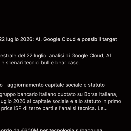
2 luglio 2026: AI, Google Cloud e possibili target
estrale del 22 luglio: analisi di Google Cloud, AI
 e scenari tecnici bull e bear case.
o | aggiornamento capitale sociale e statuto
gruppo bancario italiano quotato su Borsa Italiana,
uglio 2026 al capitale sociale e allo statuto in primo
 price ISP di terze parti e l'analisi tecnica. Le
n sono un indicatore affidabile dei risultati futuri.
accordo da €600M per tecnologia subacquea