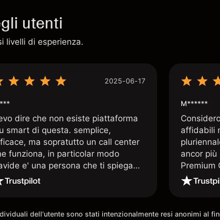
li utenti
 livelli di esperienza.
2025-06-17
***
M******
evo dire che non esiste piattaforma
Considero 
iu smart di questa. semplice,
affidabili
ficace, ma sopratutto un call center
pluriennal
he funziona, in particolar modo
ancor più 
avide e' una persona che ti spiega
Premium C
uando le tue conoscenze non
assistenz
rivano. super consigliata
qualificat
trading di
e morale 
individuali dell'utente sono stati intenzionalmente resi anonimi al f