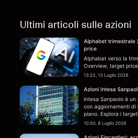
Ultimi articoli sulle azioni
Alphabet trimestrale 2
price
Alphabet verso la trim
Overview, target price
13:22, 13 Luglio 2026
Azioni Intesa Sanpaol
Intesa Sanpaolo è un 
con aggiornamenti di l
piano. Esplora i target
performance passate no
10:50, 8 Luglio 2026
Azioni Fincantieri: 