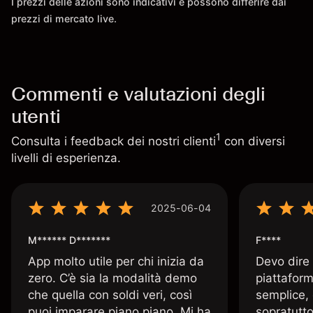
I prezzi delle azioni sono indicativi e possono differire dai
prezzi di mercato live.
Commenti e valutazioni degli
utenti
1
Consulta i feedback dei nostri clienti
con diversi
livelli di esperienza.
2025-06-04
M****** D*******
F****
App molto utile per chi inizia da
Devo dire
zero. C’è sia la modalità demo
piattaform
che quella con soldi veri, così
semplice, 
puoi imparare piano piano. Mi ha
sopratutto