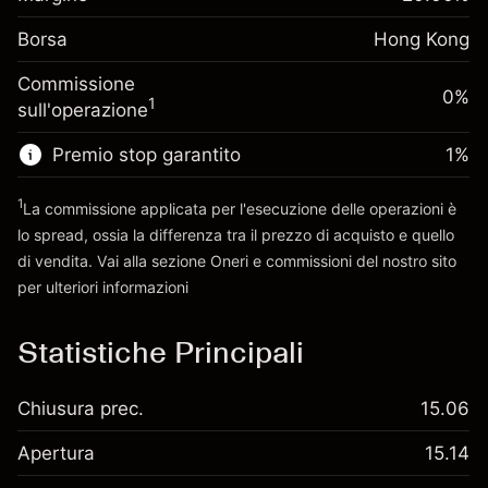
investimento
(-HK$0.91)
Oneri per l'intero valore
Borsa
Adeguamento
Hong Kong
della posizione
finanziamento
Dimensione dell'operazione a leva
-0.003762
%
Commissione
overnight
0%
~
HK$5,000.00
(-HK$0.19)
1
sull'operazione
Oneri per l'intero valore
Denaro da leva ~
HK$4,000.00
della posizione
Premio stop garantito
1
%
Dimensione dell'operazione a leva
Vai alla piattaforma
~
HK$5,000.00
1
La commissione applicata per l'esecuzione delle operazioni è
Denaro da leva ~
HK$4,000.00
lo spread, ossia la differenza tra il prezzo di acquisto e quello
di vendita. Vai alla sezione
Oneri e commissioni
del nostro sito
per ulteriori informazioni
Vai alla piattaforma
oneri e commissioni
Statistiche Principali
Chiusura prec.
15.06
Apertura
15.14