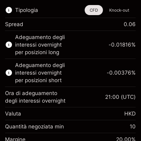
Tipologia
CFD
Knock-out
Spread
0.06
Questo strumento finanziario è disponibile
Adeguamento degli
per il trading di CFD e knock-out.
interessi overnight
-0.01816
%
Scopri di più su:
per posizioni long
CFD
Adeguamento degli
Knock-out
interessi overnight
-0.00376
%
per posizioni short
Ora di adeguamento
21:00
(UTC)
degli interessi overnight
Margine. Il tuo
HK$1,000.00
Valuta
HKD
investimento
Adeguamento
Quantità negoziata min
10
finanziamento
Margine. Il tuo
-0.018156
%
HK$1,000.00
Margine
overnight
20.00
%