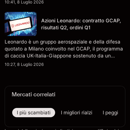
Scopri i target di prezzo FCT di terze parti e l'analisi
10:41, 8 Luglio 2026
tecnica. Le performance passate non sono un
indicatore affidabile dei risultati futuri.
Azioni Leonardo: contratto GCAP,
risultati Q2, ordini Q1
Leonardo è un gruppo aerospaziale e della difesa
quotato a Milano coinvolto nel GCAP, il programma
di caccia UK-Italia-Giappone sostenuto da un
contratto da 4,6 miliardi di sterline. I risultati
10:27, 8 Luglio 2026
passati non sono un indicatore affidabile dei
risultati futuri.
Mercati correlati
I più scambiati
I migliori rialzi
I peggiori r