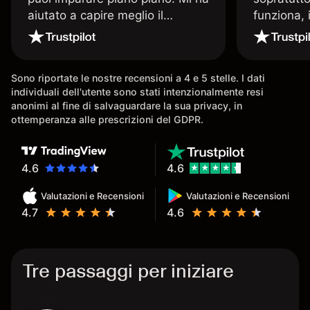
aiutato a capire meglio il
funziona, 
trading. La consiglio a chi parte
Davide e' 
senza esperienza.
spiega qu
conoscenz
Sono riportate le nostre recensioni a 4 e 5 stelle. I dati
consigliat
individuali dell'utente sono stati intenzionalmente resi
anonimi al fine di salvaguardare la sua privacy, in
ottemperanza alle prescrizioni del GDPR.
4.6
4.6
Valutazioni e Recensioni
Valutazioni e Recensioni
4.7
4.6
Tre passaggi per iniziare