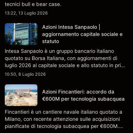
tecnici bull e bear case.
13:22, 13 Luglio 2026
Azioni Intesa Sanpaolo |
aggiornamento capitale sociale e
statuto
Intesa Sanpaolo è un gruppo bancario italiano
quotato su Borsa Italiana, con aggiornamenti di
luglio 2026 al capitale sociale e allo statuto in primo
piano. Esplora i target price ISP di terze parti e
10:50, 8 Luglio 2026
l'analisi tecnica. Le performance passate non sono
un indicatore affidabile dei risultati futuri.
Azioni Fincantieri: accordo da
€600M per tecnologia subacquea
Fincantieri è un cantiere navale italiano quotato a
Milano, con recente attenzione sulle acquisizioni
pianificate di tecnologia subacquea per €600M.