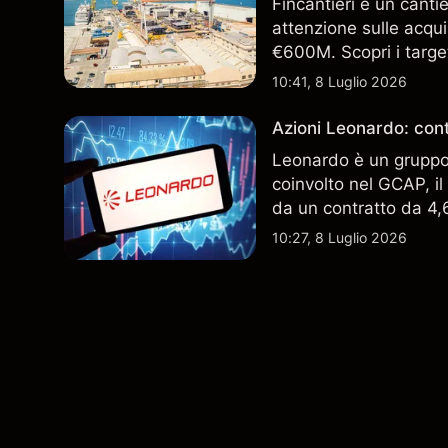
Fincantieri è un canti
attenzione sulle acqui
€600M. Scopri i target
performance passate no
10:41, 8 Luglio 2026
Azioni Leonardo: cont
Leonardo è un gruppo 
coinvolto nel GCAP, i
da un contratto da 4,6 
indicatore affidabile de
10:27, 8 Luglio 2026