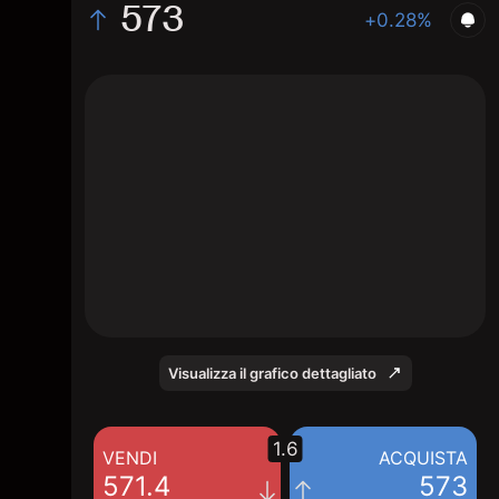
573
+0.28%
The chart shows the ALFAse stock price
data over the last 1 day, with a current price
of 573, a high of 571.2, and a low of 568.8.
Visualizza il grafico dettagliato
1.6
VENDI
ACQUISTA
571.4
573