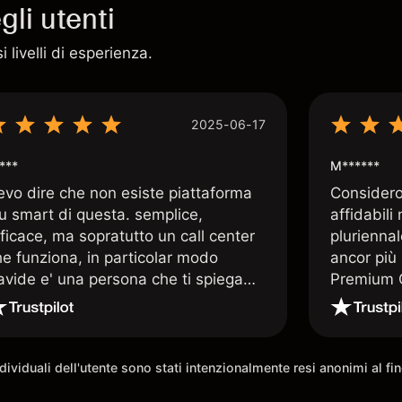
li utenti
 livelli di esperienza.
2025-06-17
***
M******
evo dire che non esiste piattaforma
Considero 
iu smart di questa. semplice,
affidabili
ficace, ma sopratutto un call center
pluriennal
he funziona, in particolar modo
ancor più 
avide e' una persona che ti spiega
Premium C
uando le tue conoscenze non
assistenz
rivano. super consigliata
qualificat
trading di
e morale 
individuali dell'utente sono stati intenzionalmente resi anonimi al f
possibilit