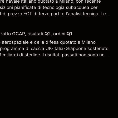
ere navale italiano quotato a Milano, con recente
sizioni pianificate di tecnologia subacquea per
 di prezzo FCT di terze parti e l'analisi tecnica. Le
n sono un indicatore affidabile dei risultati futuri.
ratto GCAP, risultati Q2, ordini Q1
aerospaziale e della difesa quotato a Milano
l programma di caccia UK-Italia-Giappone sostenuto
miliardi di sterline. I risultati passati non sono un
i risultati futuri.