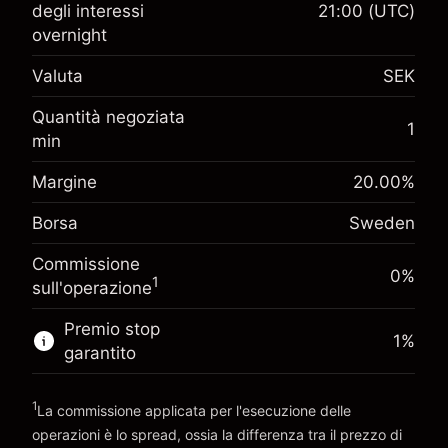
Margine. Il tuo
degli interessi
21:00
(UTC)
SEK 1,000.00
investimento
overnight
Adeguamento
Valuta
SEK
-0.01566
%
finanziamento overnight
(-SEK 0.80)
Oneri per l'intero valore della
Quantità negoziata
Margine. Il tuo
1
posizione
SEK 1,000.00
min
investimento
Dimensione dell'operazione a leva
Adeguamento
Margine
20.00
%
~
SEK 5,000.00
-0.006562
%
finanziamento overnight
Denaro da leva ~
SEK 4,000.00
Borsa
Sweden
(-SEK 0.30)
Oneri per l'intero valore della
posizione
Commissione
Vai alla piattaforma
Dimensione dell'operazione a leva
0%
1
sull'operazione
~
SEK 5,000.00
Denaro da leva ~
SEK 4,000.00
Premio stop
1
%
garantito
Vai alla piattaforma
1
La commissione applicata per l'esecuzione delle
operazioni è lo spread, ossia la differenza tra il prezzo di