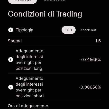
Condizioni di Trading
Tipologia
CFD
Knock-out
Spread
1.6
Questo strumento finanziario è disponibile per
Adeguamento
il trading di CFD e knock-out.
degli interessi
-0.01566
%
Scopri di più su:
overnight per
posizioni long
CFD
Knock-out
Adeguamento
degli interessi
-0.00656
%
overnight per
posizioni short
Ora di adeguamento