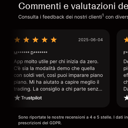
Commenti e valutazioni deg
1
Consulta i feedback dei nostri clienti
con diversi
2025-06-04
M****** D*******
F*
App molto utile per chi inizia da zero.
D
C’è sia la modalità demo che quella
p
con soldi veri, così puoi imparare piano
ef
piano. Mi ha aiutato a capire meglio il
c
trading. La consiglio a chi parte senza
D
esperienza.
q
ar
Sono riportate le nostre recensioni a 4 e 5 stelle. I dati 
prescrizioni del GDPR.