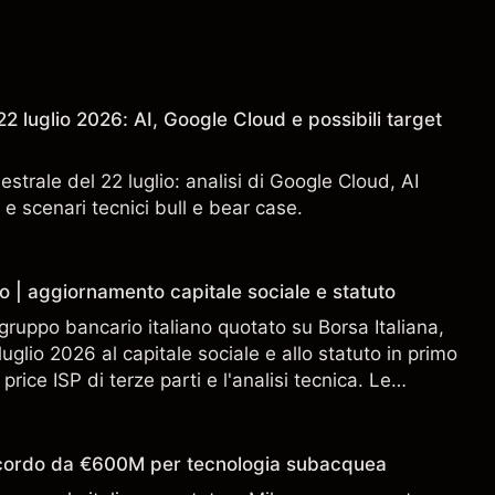
2 luglio 2026: AI, Google Cloud e possibili target
estrale del 22 luglio: analisi di Google Cloud, AI
 e scenari tecnici bull e bear case.
o | aggiornamento capitale sociale e statuto
gruppo bancario italiano quotato su Borsa Italiana,
uglio 2026 al capitale sociale e allo statuto in primo
 price ISP di terze parti e l'analisi tecnica. Le
n sono un indicatore affidabile dei risultati futuri.
accordo da €600M per tecnologia subacquea