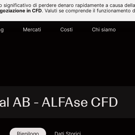
 significativo di perdere denaro rapidamente a causa della 
egoziazione in CFD
.
Valuti se comprende il funzionamento de
ng
Mercati
Costi
Chi siamo
val AB - ALFAse CFD
Riepilogo
Dati Storici