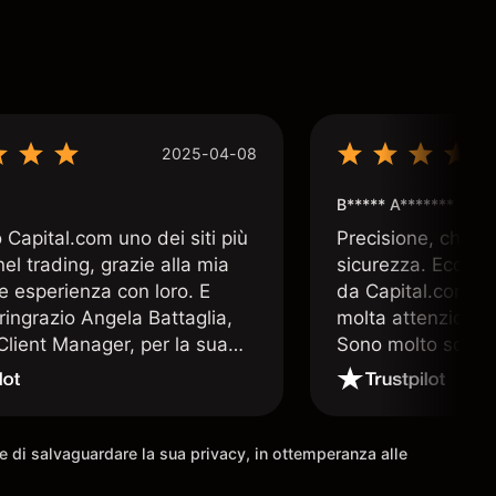
2025-04-08
B***** A*******
Capital.com uno dei siti più
Precisione, chiar
 nel trading, grazie alla mia
sicurezza. Ecco q
e esperienza con loro. E
da Capital.com. 
ringrazio Angela Battaglia,
molta attenzione a
lient Manager, per la sua
Sono molto soddis
a altamente professionale e
che offre Capital
a. E nulla è più prezioso nel
 un valido supporto operativo
come io ho avuto la
ine di salvaguardare la sua privacy, in ottemperanza alle
à di avere.