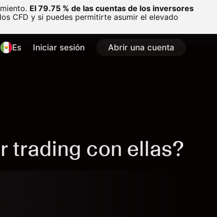
amiento.
El 79.75 % de las cuentas de los inversores
os CFD y si puedes permitirte asumir el elevado
Es
Iniciar sesión
Abrir una cuenta
 trading con ellas?