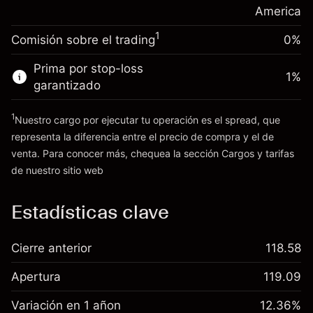
posición
America
Dinero del apalancamiento ~ $
$19,000.00
Tamaño de la operación con apalancamiento
1
Comisión sobre el trading
0%
~
$20,000.00
Ir a la plataforma
Dinero del apalancamiento ~ $
$19,000.00
Prima por stop-loss
1
%
garantizado
Ir a la plataforma
1
Nuestro cargo por ejecutar tu operación es el spread, que
representa la diferencia entre el precio de compra y el de
venta. Para conocer más, chequea la sección
Cargos y tarifas
Cargos
de nuestro sitio web
y tarifas
Estadísticas clave
Cierre anterior
118.58
Apertura
119.09
Variación en 1 añon
12.36%