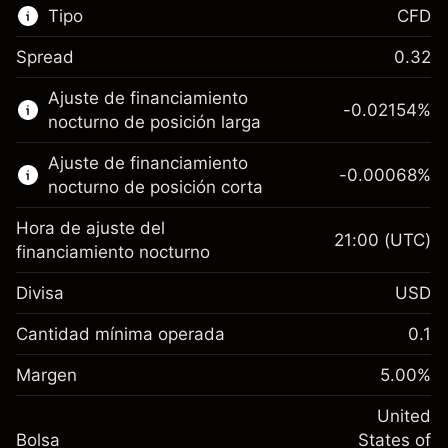
Tipo
CFD
Spread
0.32
Este mercado financiero está disponible para
Ajuste de financiamiento
hacer trading con CFD.
-0.02154
%
nocturno de posición larga
Obtén más información sobre:
Ajuste de financiamiento
-0.00068
%
CFD
nocturno de posición corta
Hora de ajuste del
21:00
(UTC)
financiamiento nocturno
Divisa
USD
Margen. Tu inversión
$1,000.00
Ajuste de financiamiento
Cantidad mínima operada
0.1
-0.02154
nocturno
Margen. Tu inversión
$1,000.00
%
Cargos por el valor total de la
Margen
5.00
%
(-$4.31)
Ajuste de financiamiento
posición
-0.000682
nocturno
United
Tamaño de la operación con apalancamiento
%
Cargos por el valor total de la
Bolsa
States of
~
$20,000.00
(-$0.14)