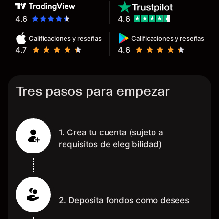
hecho de operar en un mercado
determinado, debido a los
4.6
4.6
spread y al volumen existente.
Calificaciones y reseñas
Calificaciones y reseñas
Mientras más activo seas, más
4.7
4.6
dinero te reembolsa. Muchas
grac
Tres pasos para empezar
1. Crea tu cuenta (sujeto a
requisitos de elegibilidad)
2. Deposita fondos como desees