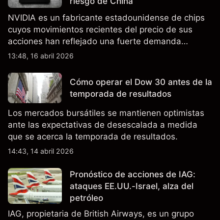
riesgo de China
NVIDIA es un fabricante estadounidense de chips
cuyos movimientos recientes del precio de sus
acciones han reflejado una fuerte demanda
relacionada con la IA, ingresos trimestrales récord
13:48, 16 abril 2026
y la continua incertidumbre en torno a los controles
de exportación de EE.UU. que afectan las ventas
Cómo operar el Dow 30 antes de la
en China.
temporada de resultados
Los mercados bursátiles se mantienen optimistas
ante las expectativas de desescalada a medida
que se acerca la temporada de resultados.
14:43, 14 abril 2026
Pronóstico de acciones de IAG:
ataques EE.UU.-Israel, alza del
petróleo
IAG, propietaria de British Airways, es un grupo