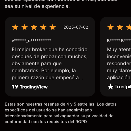
sea su nivel de experiencia.
2025-07-02
v******_u**********
B***** B***
El mejor broker que he conocido
Muy atent
después de probar con muchos,
inconvenie
obviamente para que
responden
nombrarlos. Por ejemplo, la
muy claro
primera razón que empecé a
aplicació
usar Capital fue la llegada de mi
dinero de inmediato a mi cuenta
bancaria, a diferencia de las
Estas son nuestras reseñas de 4 y 5 estrellas. Los datos
existentes en el mercado que
específicos del usuario se han anonimizado
tardan días o tienen mucha
intencionadamente para salvaguardar su privacidad de
burocracia; y la segunda razón,
conformidad con los requisitos del RGPD
que te devuelve dinero por el