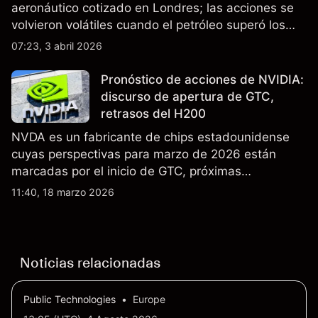
aeronáutico cotizado en Londres; las acciones se
volvieron volátiles cuando el petróleo superó los
$105 y los cierres del espacio aéreo de Oriente
07:23, 3 abril 2026
Medio interrumpieron rutas. El rendimiento pasado
no es un indicador fiable de resultados futuros..
Pronóstico de acciones de NVIDIA:
discurso de apertura de GTC,
retrasos del H200
NVDA es un fabricante de chips estadounidense
cuyas perspectivas para marzo de 2026 están
marcadas por el inicio de GTC, próximas
actualizaciones de productos y la incertidumbre
11:40, 18 marzo 2026
continua sobre las exportaciones del H200 a
China. El rendimiento pasado no es un indicador
fiable de resultados futuros.
Noticias relacionadas
Public Technologies
•
Europe