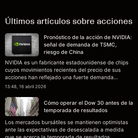
Últimos artículos sobre acciones
Pronóstico de la acción de NVIDIA:
señal de demanda de TSMC,
riesgo de China
NVIDIA es un fabricante estadounidense de chips
cuyos movimientos recientes del precio de sus
acciones han reflejado una fuerte demanda
relacionada con la IA, ingresos trimestrales récord
13:48, 16 abril 2026
y la continua incertidumbre en torno a los controles
de exportación de EE.UU. que afectan las ventas
Cómo operar el Dow 30 antes de la
en China.
temporada de resultados
Los mercados bursátiles se mantienen optimistas
ante las expectativas de desescalada a medida
que se acerca la temporada de resultados.