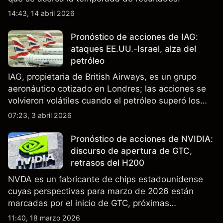
14:43, 14 abril 2026
Pronóstico de acciones de IAG:
ataques EE.UU.-Israel, alza del
petróleo
IAG, propietaria de British Airways, es un grupo
aeronáutico cotizado en Londres; las acciones se
volvieron volátiles cuando el petróleo superó los
$105 y los cierres del espacio aéreo de Oriente
07:23, 3 abril 2026
Medio interrumpieron rutas. El rendimiento pasado
no es un indicador fiable de resultados futuros..
Pronóstico de acciones de NVIDIA:
discurso de apertura de GTC,
retrasos del H200
NVDA es un fabricante de chips estadounidense
cuyas perspectivas para marzo de 2026 están
marcadas por el inicio de GTC, próximas
actualizaciones de productos y la incertidumbre
11:40, 18 marzo 2026