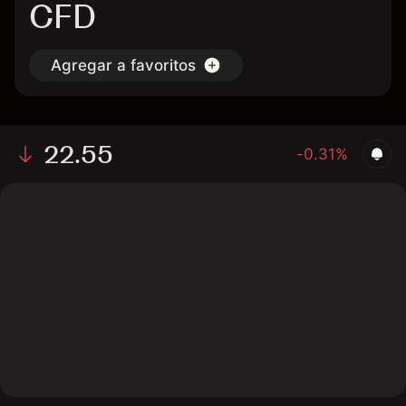
CFD
Agregar a favoritos
22.55
-0.31%
The chart shows the NLY stock price data over the last
1 day, with a current price of 22.55, a high of 22.66,
and a low of 22.41.