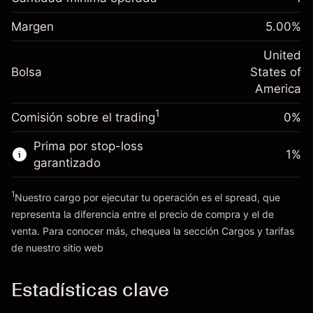
-0.02154
nocturno
Margen. Tu inversión
$1,000.00
%
Cargos por el valor total de la
Margen
5.00
%
(-$4.31)
Ajuste de financiamiento
posición
-0.000682
nocturno
United
Tamaño de la operación con apalancamiento
%
Cargos por el valor total de la
Bolsa
States of
~
$20,000.00
(-$0.14)
posición
America
Dinero del apalancamiento ~ $
$19,000.00
Tamaño de la operación con apalancamiento
1
Comisión sobre el trading
0%
~
$20,000.00
Ir a la plataforma
Dinero del apalancamiento ~ $
$19,000.00
Prima por stop-loss
1
%
garantizado
Ir a la plataforma
1
Nuestro cargo por ejecutar tu operación es el spread, que
representa la diferencia entre el precio de compra y el de
venta. Para conocer más, chequea la sección
Cargos y tarifas
Cargos
de nuestro sitio web
y tarifas
Estadísticas clave