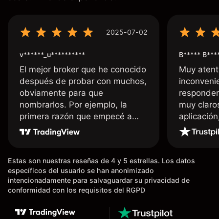
2025-07-02
v******_u**********
B***** B***
El mejor broker que he conocido
Muy atent
después de probar con muchos,
inconvenie
obviamente para que
responden
nombrarlos. Por ejemplo, la
muy claro
primera razón que empecé a
aplicació
usar Capital fue la llegada de mi
dinero de inmediato a mi cuenta
bancaria, a diferencia de las
Estas son nuestras reseñas de 4 y 5 estrellas. Los datos
existentes en el mercado que
específicos del usuario se han anonimizado
tardan días o tienen mucha
intencionadamente para salvaguardar su privacidad de
burocracia; y la segunda razón,
conformidad con los requisitos del RGPD
que te devuelve dinero por el
hecho de operar en un mercado