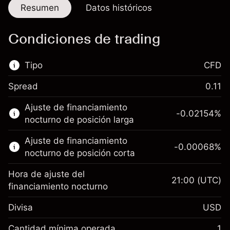
Resumen
Datos históricos
Condiciones de trading
Tipo
CFD
Spread
0.11
Este mercado financiero está disponible para
Ajuste de financiamiento
hacer trading con CFD.
-0.02154
%
nocturno de posición larga
Obtén más información sobre:
Ajuste de financiamiento
-0.00068
%
CFD
nocturno de posición corta
Hora de ajuste del
21:00
(UTC)
financiamiento nocturno
Divisa
USD
Margen. Tu inversión
$1,000.00
Ajuste de financiamiento
Cantidad mínima operada
1