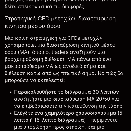
δείτε απεικονιστικά τισ διαφορές.
Στρατηγική CFD μετοχών: διασταύρωση
κινητού μέσου όρου
Μια κοινή στρατηγική για CFDs μετοχών
χρησιμοποιεί μια διασταύρωση
κινητού μέσου
όρου
(MA), όπου οι traders αναζητούν μια
βραχυπρόθεσμη διέλευση MA
πάνω από
ένα
μακροπρόθεσμο ΜΑ ως ανοδικό σήμα και
διέλευση
κάτω από
ως πτωτικό σήμα. Να πώς θα
μπορούσε να εκτελεστεί:
Παρακολουθήστε το διάγραμμα 30 λεπτών
-
αναζητήστε μια διασταύρωση ΜΑ 20/50 για
να επιβεβαιώσετε την κατεύθυνση της τάσης.
Ελέγξτε ένα χαμηλότερο χρονοδιάγραμμα (5-
λεπτο ή 15-λεπτο διάγραμμα)
- περιμένετε
μια υποχώρηση προς
στήριξη
, και μια