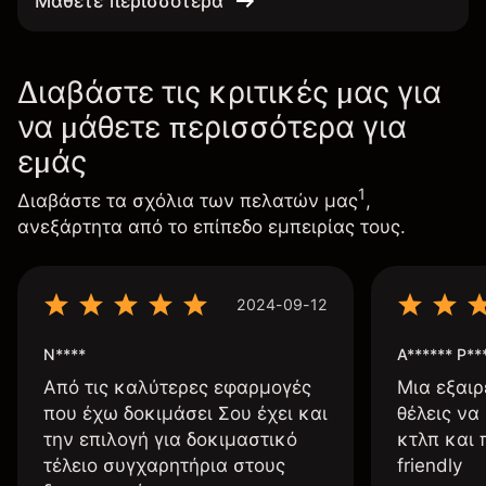
Μάθετε περισσότερα
Διαβάστε τις κριτικές μας για
να μάθετε περισσότερα για
εμάς
1
Διαβάστε τα σχόλια των πελατών μας
,
ανεξάρτητα από το επίπεδο εμπειρίας τους.
2024-09-12
N****
A****** P**
Από τις καλύτερες εφαρμογές
Μια εξαιρ
που έχω δοκιμάσει Σου έχει και
θέλεις να
την επιλογή για δοκιμαστικό
κτλπ και 
τέλειο συγχαρητήρια στους
friendly