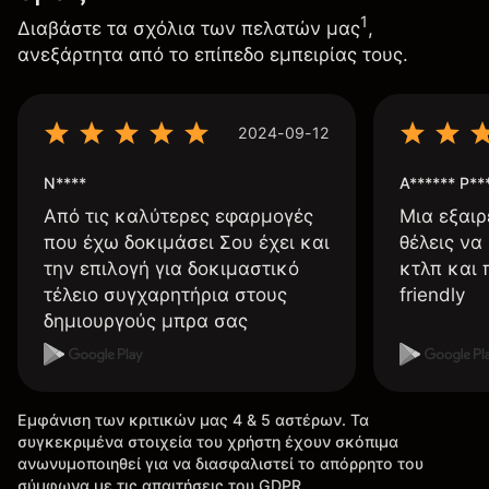
1
Διαβάστε τα σχόλια των πελατών μας
,
ανεξάρτητα από το επίπεδο εμπειρίας τους.
2024-09-12
N****
A****** P**
Από τις καλύτερες εφαρμογές
Μια εξαιρ
που έχω δοκιμάσει Σου έχει και
θέλεις να
την επιλογή για δοκιμαστικό
κτλπ και 
τέλειο συγχαρητήρια στους
friendly
δημιουργούς μπρα σας
Εμφάνιση των κριτικών μας 4 & 5 αστέρων. Τα
συγκεκριμένα στοιχεία του χρήστη έχουν σκόπιμα
ανωνυμοποιηθεί για να διασφαλιστεί το απόρρητο του
σύμφωνα με τις απαιτήσεις του GDPR.