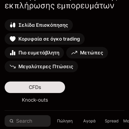
εκπλήρωσης εμπορευμάτων
Σελίδα Επισκόπησης
Κορυφαία σε όγκο trading
Πιο ευμετάβλητη
Μετώπες
Μεγαλύτερες Πτώσεις
CFDs
Knock-outs
Πώληση
Αγορά
Spread
Με