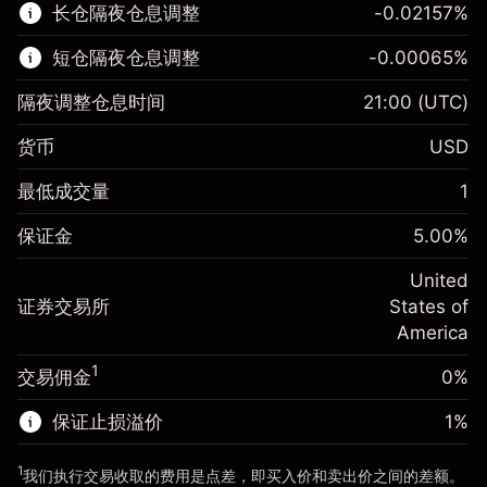
长仓隔夜仓息调整
-0.02157
%
了解更多:
短仓隔夜仓息调整
-0.00065
%
差价合约
隔夜调整仓息时间
21:00
(UTC)
货币
USD
保证金。您的投资
$1,000.00
最低成交量
1
-0.021568
保证金。您的投资
$1,000.00
隔夜仓息
%
保证金
5.00
%
来自头寸全值的费用
-0.000654
(-$4.31)
隔夜仓息
%
United
使用杠杆的交易规模（大约值）
来自头寸全值的费用
$20,000.00
(-$0.13)
证券交易所
States of
来自杠杆的资金 - 美元（大约值）
$19,000.00
America
使用杠杆的交易规模（大约值）
$20,000.00
来自杠杆的资金 - 美元（大约值）
$19,000.00
1
交易佣金
0%
前往平台
保证止损溢价
1
%
前往平台
1
我们执行交易收取的费用是点差，即买入价和卖出价之间的差额。