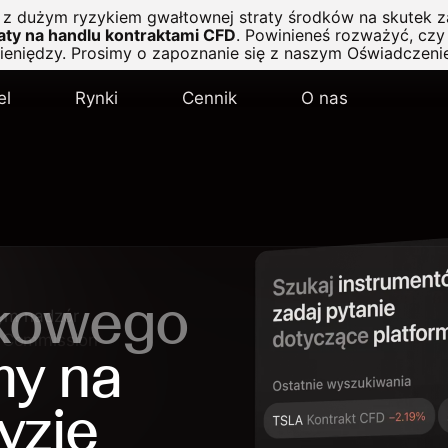
ę z dużym ryzykiem gwałtownej straty środków na skutek z
ty na handlu kontraktami CFD
.
Powinieneś rozważyć, czy 
pieniędzy. Prosimy o zapoznanie się z naszym
Oświadczeni
el
Rynki
Cennik
O nas
nkowego
cym nadzór
e Commission
my na
yzje