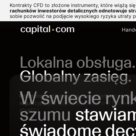
Kontrakty CFD to złożone instrumenty, które wiążą si
rachunków inwestorów detalicznych odnotowuje stra
sobie pozwolić na podjęcie wysokiego ryzyka utraty 
Hand
Lokalna obsługa.
Globalny zasięg.
W świecie ry
Podmiotem udzielającym uprawnień i sprawują
regulacyjny jest Cyprus Securities and Exchang
szumu
stawia
(CySEC)
świadome dec