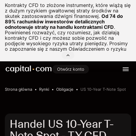
Kontrakty CFD to złożone instrumenty, które wiążą się
z dużym ryzykiem gwałtownej straty środków na
skutek zastosowania dźwigni finansowej.
Od 74 do
89% rachunków inwestorów detalicznych
odnotowuje straty na handlu kontraktami CFD
.
Powinieneś rozważyć, czy rozumiesz, jak działają
kontrakty CFD i czy możesz sobie pozwolić na
podjęcie wysokiego ryzyka utraty pieniędzy. Prosimy
o zapoznanie się z naszym
Oświadczeniem o ryzyku
Otwórz konto
Strona główna
Rynki
Obligacje
US 10-Year T-Note Spot
Handel US 10-Year T-
Note Spot - TY CFD