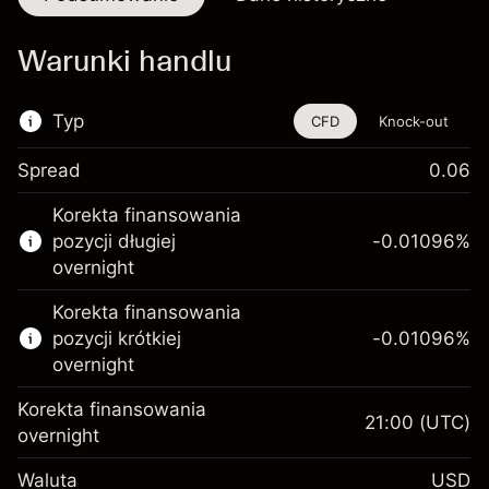
Warunki handlu
Typ
CFD
Knock-out
Spread
0.06
Ten instrument finansowy jest dostępny do
Korekta finansowania
handlu poprzez CFD i opcje knock-out
pozycji długiej
-0.01096
%
Więcej informacji:
overnight
Kontrakty CFD
Korekta finansowania
Opcje knock-out
pozycji krótkiej
-0.01096
%
overnight
Korekta finansowania
21:00
(UTC)
overnight
Depozyt
Waluta
USD
zabezpieczający. Twoja
$1,000.00