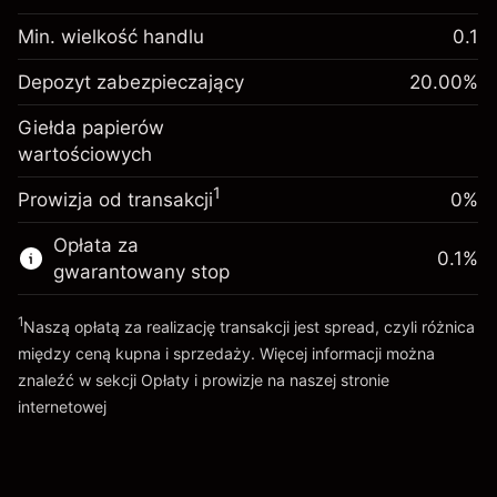
inwestycja
Min. wielkość handlu
0.1
Opłata overnight za
Depozyt
-0.01096
Depozyt zabezpieczający
utrzymanie pozycji
20.00
%
zabezpieczający. Twoja
$1,000.00
%
Opłaty od pełnej wartości
inwestycja
(-$0.55)
Giełda papierów
pozycji
wartościowych
Opłata overnight za
Rozmiar transakcji z dźwignią ~
$5,000.00
-0.01096
utrzymanie pozycji
Środki z dźwigni ~
$4,000.00
%
1
Prowizja od transakcji
0%
Opłaty od pełnej wartości
(-$0.55)
pozycji
Opłata za
Idź do platformy
0.1
%
Rozmiar transakcji z dźwignią ~
$5,000.00
gwarantowany stop
Środki z dźwigni ~
$4,000.00
1
Naszą opłatą za realizację transakcji jest spread, czyli różnica
między ceną kupna i sprzedaży. Więcej informacji można
Idź do platformy
znaleźć w sekcji
Opłaty i prowizje
na naszej stronie
internetowej
Opłaty i Prowizje