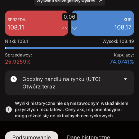
Wyświetl szczegółowy wykres
0.06
SPRZEDAJ
KUP
108.11
108.17
Niski
:
108.1
Wysoki
:
108.49
Sprzedawcy:
Kupujący:
25.9259%
74.0741%
Godziny handlu na rynku (UTC)
Otwórz teraz
Wyniki historyczne nie są niezawodnym wskaźnikiem
przyszłych rezultatów.. Ceny akcji są orientacyjne i
mogą różnić się od aktualnych cen rynkowych.
Podsumowanie
Dane historyczne