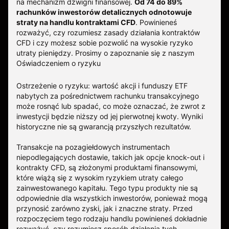
na mechanizm dźwigni finansowej.
Od 74 do 89%
rachunków inwestorów detalicznych odnotowuje
straty na handlu kontraktami CFD
. Powinieneś
rozważyć, czy rozumiesz zasady działania kontraktów
CFD i czy możesz sobie pozwolić na wysokie ryzyko
utraty pieniędzy.
Prosimy o zapoznanie się z naszym
Oświadczeniem o ryzyku
Ostrzeżenie o ryzyku: wartość akcji i funduszy ETF
nabytych za pośrednictwem rachunku transakcyjnego
może rosnąć lub spadać, co może oznaczać, że zwrot z
inwestycji będzie niższy od jej pierwotnej kwoty. Wyniki
historyczne nie są gwarancją przyszłych rezultatów.
Transakcje na pozagiełdowych instrumentach
niepodlegających dostawie, takich jak opcje knock-out i
kontrakty CFD, są złożonymi produktami finansowymi,
które wiążą się z wysokim ryzykiem utraty całego
zainwestowanego kapitału. Tego typu produkty nie są
odpowiednie dla wszystkich inwestorów, ponieważ mogą
przynosić zarówno zyski, jak i znaczne straty. Przed
rozpoczęciem tego rodzaju handlu powinieneś dokładnie
rozważyć, czy rozumiesz sposób działania tych