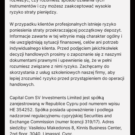
instrumentów i czy możesz zaakceptować wysokie
ryzyko straty pieniędzy.
W przypadku klientów profesjonalnych istnieje ryzyko
poniesienia straty przekraczającej początkowy depozyt.
Informacje zawarte w tej witrynie mają charakter ogólny i
nie uwzględniają sytuacji finansowej, celów ani potrzeb
indywidualnego klienta. Przed podjęciem jakichkolwiek
decyzji handlowych prosimy o zapoznanie się z naszymi
dokumentami prawnymi i upewnienie się, że w pełni
rozumiesz związane z nimi ryzyko. Zachęcamy do
skorzystania z usług szkoleniowych naszej firmy, aby
lepiej zrozumieć ryzyko przed przystąpieniem do operacji
handlowych.
Capital Com SV Investments Limited jest spółką
zarejestrowaną w Republice Cypru pod numerem wpisu
HE 354252. Spółka posiada upoważnienie i podlega
nadzorowi regulacyjnemu cypryjskiej Securities and
Exchange Commission (numer licencji 319/17). Adres
siedziby: Vasileiou Makedonos 8, Kinnis Business Center,
2nd floor, 3040, Limassol, Cypr.