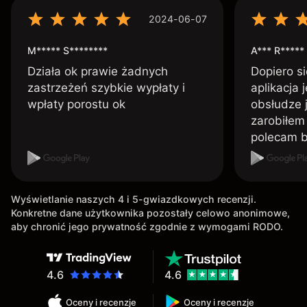
2024-06-07
M***** S********
A*** R*****
Działa ok prawie żadnych
Dopiero si
zastrzeżeń szybkie wypłaty i
aplikacja 
wpłaty porostu ok
obsłudze 
zarobiłem 
polecam 
Wyświetlanie naszych 4 i 5-gwiazdkowych recenzji.
Konkretne dane użytkownika pozostały celowo anonimowe,
aby chronić jego prywatność zgodnie z wymogami RODO.
4.6
4.6
Oceny i recenzje
Oceny i recenzje