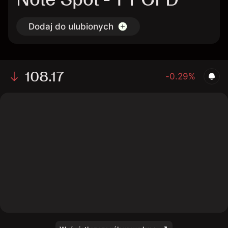
Dodaj do ulubionych
108.17
-0.29%
The chart shows the TY bond price data over the last 1
day, with a current price of 108.17, a high of 108.49,
and a low of 108.1.