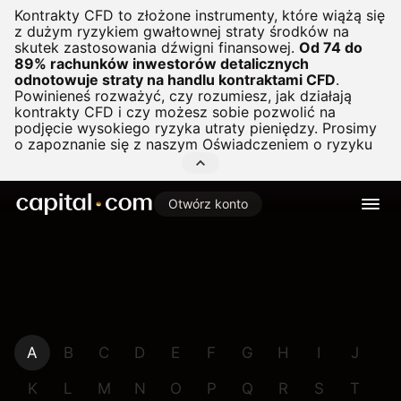
Kontrakty CFD to złożone instrumenty, które wiążą się
z dużym ryzykiem gwałtownej straty środków na
skutek zastosowania dźwigni finansowej.
Od 74 do
89% rachunków inwestorów detalicznych
odnotowuje straty na handlu kontraktami CFD
.
Powinieneś rozważyć, czy rozumiesz, jak działają
kontrakty CFD i czy możesz sobie pozwolić na
podjęcie wysokiego ryzyka utraty pieniędzy. Prosimy
o zapoznanie się z naszym
Oświadczeniem o ryzyku
Otwórz konto
A
B
C
D
E
F
G
H
I
J
K
L
M
N
O
P
Q
R
S
T