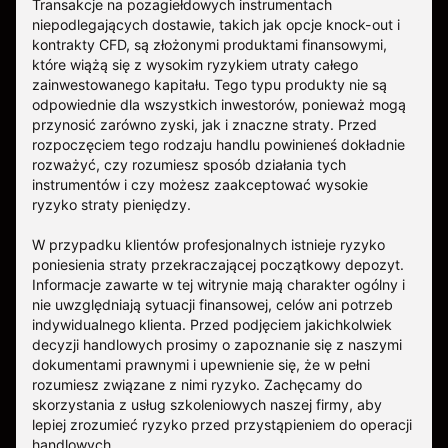
Transakcje na pozagiełdowych instrumentach
niepodlegających dostawie, takich jak opcje knock-out i
kontrakty CFD, są złożonymi produktami finansowymi,
które wiążą się z wysokim ryzykiem utraty całego
zainwestowanego kapitału. Tego typu produkty nie są
odpowiednie dla wszystkich inwestorów, ponieważ mogą
przynosić zarówno zyski, jak i znaczne straty. Przed
rozpoczęciem tego rodzaju handlu powinieneś dokładnie
rozważyć, czy rozumiesz sposób działania tych
instrumentów i czy możesz zaakceptować wysokie
ryzyko straty pieniędzy.
W przypadku klientów profesjonalnych istnieje ryzyko
poniesienia straty przekraczającej początkowy depozyt.
Informacje zawarte w tej witrynie mają charakter ogólny i
nie uwzględniają sytuacji finansowej, celów ani potrzeb
indywidualnego klienta. Przed podjęciem jakichkolwiek
decyzji handlowych prosimy o zapoznanie się z naszymi
dokumentami prawnymi i upewnienie się, że w pełni
rozumiesz związane z nimi ryzyko. Zachęcamy do
skorzystania z usług szkoleniowych naszej firmy, aby
lepiej zrozumieć ryzyko przed przystąpieniem do operacji
handlowych.