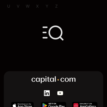
U
V
W
X
Y
Z