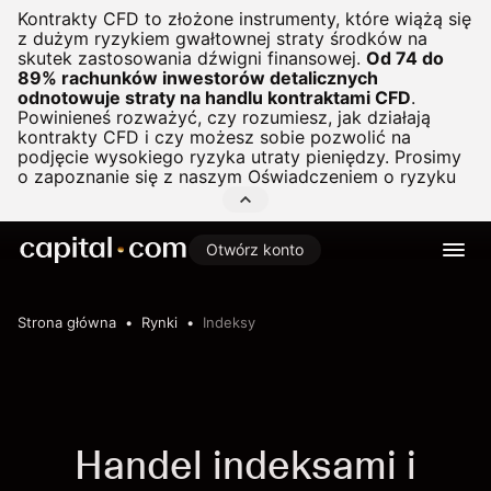
Kontrakty CFD to złożone instrumenty, które wiążą się
z dużym ryzykiem gwałtownej straty środków na
skutek zastosowania dźwigni finansowej.
Od 74 do
89% rachunków inwestorów detalicznych
odnotowuje straty na handlu kontraktami CFD
.
Powinieneś rozważyć, czy rozumiesz, jak działają
kontrakty CFD i czy możesz sobie pozwolić na
podjęcie wysokiego ryzyka utraty pieniędzy. Prosimy
o zapoznanie się z naszym
Oświadczeniem o ryzyku
Otwórz konto
Strona główna
Rynki
Indeksy
Handel indeksami i