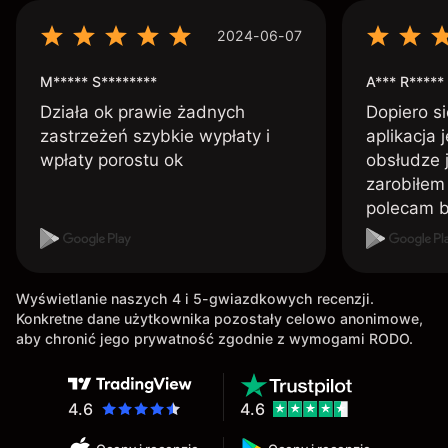
2024-06-07
M***** S********
A*** R*****
Działa ok prawie żadnych
Dopiero si
zastrzeżeń szybkie wypłaty i
aplikacja 
wpłaty porostu ok
obsłudze 
zarobiłem 
polecam 
Wyświetlanie naszych 4 i 5-gwiazdkowych recenzji.
Konkretne dane użytkownika pozostały celowo anonimowe,
aby chronić jego prywatność zgodnie z wymogami RODO.
4.6
4.6