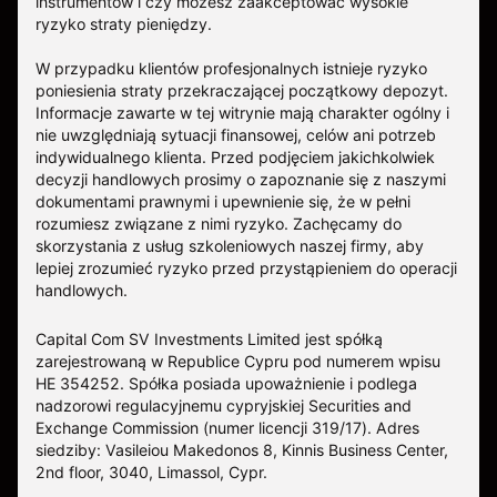
instrumentów i czy możesz zaakceptować wysokie
ryzyko straty pieniędzy.
W przypadku klientów profesjonalnych istnieje ryzyko
poniesienia straty przekraczającej początkowy depozyt.
Informacje zawarte w tej witrynie mają charakter ogólny i
nie uwzględniają sytuacji finansowej, celów ani potrzeb
indywidualnego klienta. Przed podjęciem jakichkolwiek
decyzji handlowych prosimy o zapoznanie się z naszymi
dokumentami prawnymi i upewnienie się, że w pełni
rozumiesz związane z nimi ryzyko. Zachęcamy do
skorzystania z usług szkoleniowych naszej firmy, aby
lepiej zrozumieć ryzyko przed przystąpieniem do operacji
handlowych.
Capital Com SV Investments Limited jest spółką
zarejestrowaną w Republice Cypru pod numerem wpisu
HE 354252. Spółka posiada upoważnienie i podlega
nadzorowi regulacyjnemu cypryjskiej Securities and
Exchange Commission (numer licencji 319/17). Adres
siedziby: Vasileiou Makedonos 8, Kinnis Business Center,
2nd floor, 3040, Limassol, Cypr.