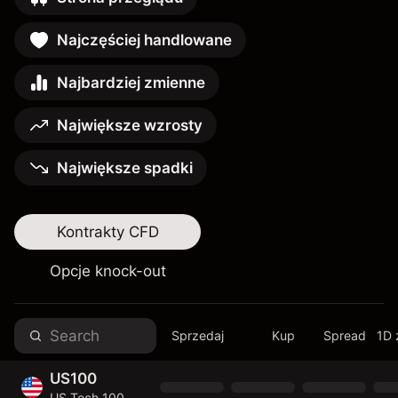
Najczęściej handlowane
Najbardziej zmienne
Największe wzrosty
Największe spadki
Kontrakty CFD
Opcje knock-out
Sprzedaj
Kup
Spread
1D 
US100
US Tech 100